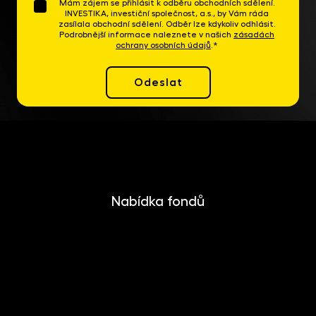
Mám zájem se přihlásit k odběru obchodních sdělení.
INVESTIKA, investiční společnost, a.s., by Vám ráda
zasílala obchodní sdělení. Odběr lze kdykoliv odhlásit.
Podrobnější informace naleznete v našich
zásadách
ochrany osobních údajů
.*
Odeslat
Nabídka fondů
INVESTIKA
MONETIKA
EFEKTIKA
DYNAMIKA