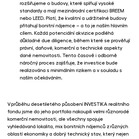
rozšiřujeme o budovy, které splňují vysoké
standardy a mají mezinárodní certifikaci BREEM
nebo LEED. Platí, že kvalitní a udržitelné budovy
přitahují bonitní nájemce – a to je naším hlavním
cílem. Každá potenciální akvizice podléhá
důkladné due diligence, během které se prověřují
právní, daňové, komerční a technické aspekty
dané nemovitosti. Tento časově i odborně
náročný proces zajišťuje, že investice bude
realizována s minimálním rizikem a v souladu s
naším očekáváním.
V průběhu desetiletého působení INVESTIKA realitního
fondu jsme do jeho portfolia nakoupili velmi různorodé
komerční nemovitosti, ale všechny spojuje
vyhledávaná lokalita, mix bonitních nájemců z různých
oblastí ekonomiky a dobrý technický stav, který nejen