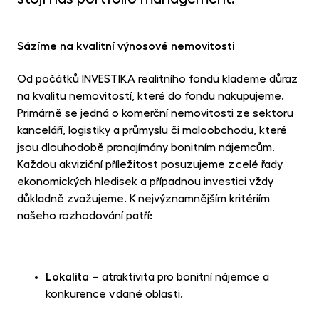
Sázíme na kvalitní výnosové nemovitosti
Od počátků INVESTIKA realitního fondu klademe důraz
na kvalitu nemovitostí, které do fondu nakupujeme.
Primárně se jedná o komerční nemovitosti ze sektoru
kanceláří, logistiky a průmyslu či maloobchodu, které
jsou dlouhodobě pronajímány bonitním nájemcům.
Každou akviziční příležitost posuzujeme z celé řady
ekonomických hledisek a případnou investici vždy
důkladně zvažujeme. K nejvýznamnějším kritériím
našeho rozhodování patří:
Lokalita
– atraktivita pro bonitní nájemce a
konkurence v dané oblasti.