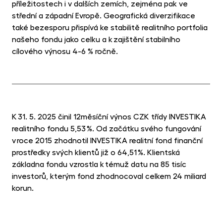
příležitostech i v dalších zemích, zejména pak ve
střední a západní Evropě. Geografická diverzifikace
také bezesporu přispívá ke stabilitě realitního portfolia
našeho fondu jako celku a k zajištění stabilního
cílového výnosu 4-6 % ročně.
K 31. 5. 2025 činil 12měsíční výnos CZK třídy INVESTIKA
realitního fondu 5,53 %. Od začátku svého fungování
v roce 2015 zhodnotil INVESTIKA realitní fond finanční
prostředky svých klientů již o 64,51 %. Klientská
základna fondu vzrostla k témuž datu na 85 tisíc
investorů, kterým fond zhodnocoval celkem 24 miliard
korun.