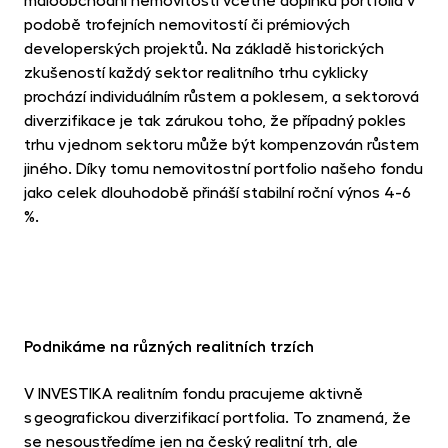
maloobchodní nemovitosti včetně doplňků portfolia v
podobě trofejních nemovitostí či prémiových
developerských projektů. Na základě historických
zkušeností každý sektor realitního trhu cyklicky
prochází individuálním růstem a poklesem, a sektorová
diverzifikace je tak zárukou toho, že případný pokles
trhu v jednom sektoru může být kompenzován růstem
jiného. Díky tomu nemovitostní portfolio našeho fondu
jako celek dlouhodobě přináší stabilní roční výnos 4-6
%.
Podnikáme na různých realitních trzích
V INVESTIKA realitním fondu pracujeme aktivně
s geografickou diverzifikací portfolia. To znamená, že
se nesoustředíme jen na český realitní trh, ale