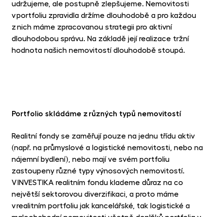
udržujeme, ale postupně zlepšujeme. Nemovitosti
v portfoliu zpravidla držíme dlouhodobě a pro každou
z nich máme zpracovanou strategii pro aktivní
dlouhodobou správu. Na základě její realizace tržní
hodnota našich nemovitostí dlouhodobě stoupá.
Portfolio skládáme z různých typů nemovitostí
Realitní fondy se zaměřují pouze na jednu třídu aktiv
(např. na průmyslové a logistické nemovitosti, nebo na
nájemní bydlení), nebo mají ve svém portfoliu
zastoupeny různé typy výnosových nemovitostí.
V INVESTIKA realitním fondu klademe důraz na co
největší sektorovou diverzifikaci, a proto máme
v realitním portfoliu jak kancelářské, tak logistické a