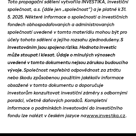
Toto propagační sdělení vytvořila INVESTIKA, investiční
společnost, a.s. (dále jen „společnost”) a je platné k 31.
5. 2025. Některé informace o společnosti a investičních
fondech obhospodařovaných a administrovaných
společností uvedené v tomto materiálu mohou být pro
účely tohoto sdělení a jejího rozsahu zjednodušeny.
S
investováním jsou spojena rizika. Hodnota investic
může stoupat i klesat. Údaje o minulých výnosech
uvedené v tomto dokumentu nejsou zárukou budoucího
vývoje.
Společnost nepřebírá odpovědnost za ztrátu
nebo škodu způsobenou použitím jakékoliv informace
obsažené v tomto dokumentu a doporučuje
investorům konzultovat investiční záměry s odbornými
poradci, včetně daňových poradců. Kompletní
informace o podmínkách investování do investičního
www.investika.cz
fondu lze nalézt v českém jazyce na
.