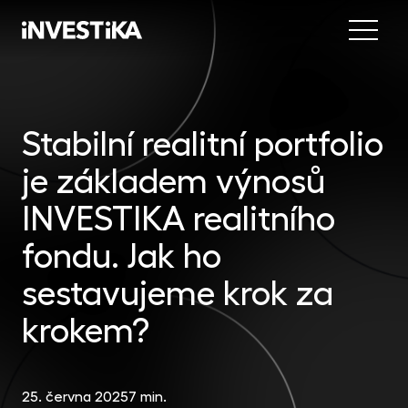
Menu
Nab
Inve
Stabilní realitní portfolio
INV
fon
je základem výnosů
DIP
Inv
MON
fon
INVESTIKA realitního
Mob
O sp
EU
fondu. Jak ho
dep
Nov
sestavujeme krok za
EFE
akc
krokem?
Kon
DYN
uni
příl
25. června 2025
7 min.