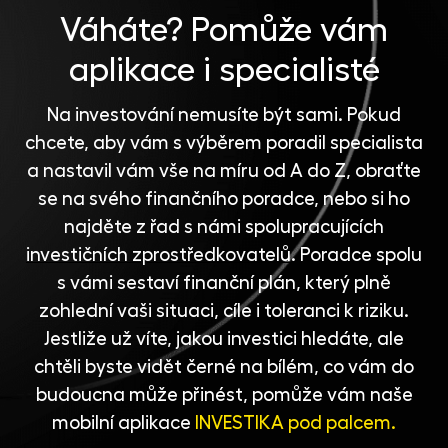
Váháte?
Pomůže vám
aplikace i specialisté
Na investování nemusíte být sami. Pokud
chcete, aby vám s výběrem poradil specialista
a nastavil vám vše na míru od A do Z, obraťte
se na svého finančního poradce, nebo si ho
najděte z řad s námi spolupracujících
investičních zprostředkovatelů
. Poradce spolu
s vámi sestaví finanční plán, který plně
zohlední vaši situaci, cíle i toleranci k riziku.
Jestliže už víte, jakou investici hledáte, ale
chtěli byste vidět černé na bílém, co vám do
budoucna může přinést, pomůže vám naše
mobilní aplikace
INVESTIKA pod palcem.