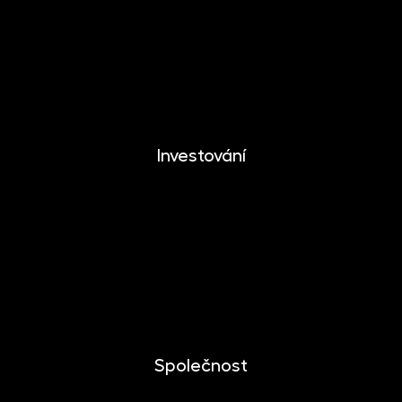
EUROMONETIKA
METALIKA
CRYPTONIKA
Investování
Investování
Mobilní aplikace
Dlouhodobý investiční produkt
Dokumenty ke stažení
Společnost