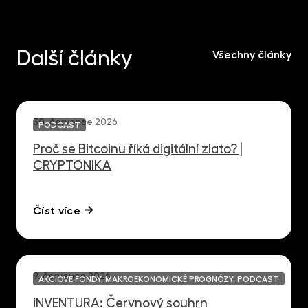
Další články
Všechny články
30. července 2026
PODCAST
Proč se Bitcoinu říká digitální zlato? |
CRYPTONIKA
Číst více
9. července 2026
AKCIOVÉ FONDY, MAKROEKONOMICKÉ PROGNÓZY, PODCAST
iNVENTURA: Červnový souhrn