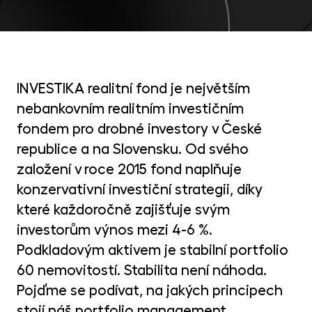
MET
fon
CR
kry
INVESTIKA realitní fond je největším
nebankovním realitním investičním
fondem pro drobné investory v České
republice a na Slovensku. Od svého
založení v roce 2015 fond naplňuje
konzervativní investiční strategii, díky
které každoročně zajišťuje svým
investorům výnos mezi 4-6 %.
Podkladovým aktivem je stabilní portfolio
60 nemovitostí. Stabilita není náhoda.
Pojďme se podívat, na jakých principech
stojí náš portfolio management.