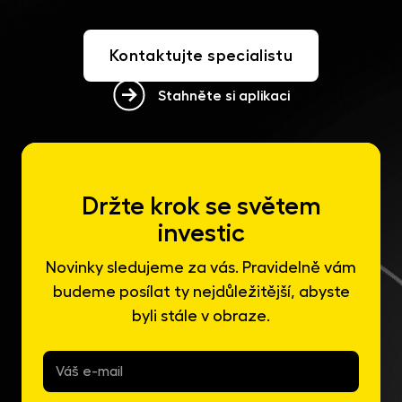
Kontaktujte specialistu
Stahněte si aplikaci
Držte krok se světem
investic
Novinky sledujeme za vás. Pravidelně vám
budeme posílat ty nejdůležitější, abyste
byli stále v obraze.
E-
mail
*