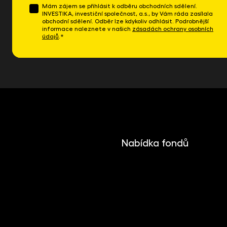
Mám zájem se přihlásit k odběru obchodních sdělení.
INVESTIKA, investiční společnost, a.s., by Vám ráda zasílala
obchodní sdělení. Odběr lze kdykoliv odhlásit. Podrobnější
informace naleznete v našich
zásadách ochrany osobních
údajů
.*
Nabídka fondů
INVESTIKA
MONETIKA
EFEKTIKA
DYNAMIKA