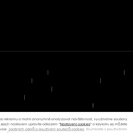
Dokumenty ke stažení
Pro media
ýkonu hlasovacích práv
Informace o politice odměňování
Re
sobních údajů
Informace o umístění kapitálu
Informace o 
acování osobních údajů
Upozornění pro stávající klienty - Z
ržitelností
ormace o splnění požadavků na přístupnost
Informace o práv
|
ebo reklamu a mohli anonymně analyzovat návštěvnost, využíváme soubory
. Jejich nastavení upravíte odkazem "
Nastavení cookies
" a kdykoliv jej můžete
více
any osobních údajů a používání souborů cookies
. Souhlasíte s používáním