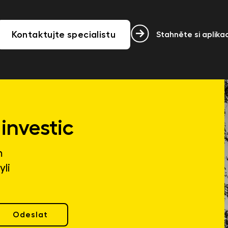
Kontaktujte specialistu
Stahněte si aplikac
investic
m
yli
Odeslat