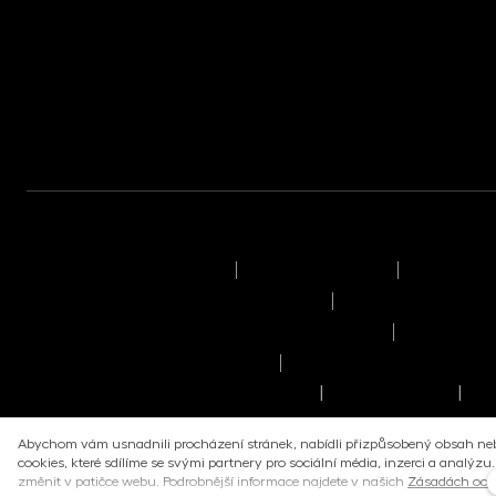
EUROMONETIKA
METALIKA
CRYPTONIKA
Podmínky užívání stránek
Právní upozornění
Pravidla v
Pravidla provádění obchodů a pokynů
Seznam příjemců o
Manuál dobrého prodejce investičních fondů
Zásady zpr
Scénáře dosavadní výkonnosti
Informace související s ud
Informace o ochraně oznamovatelů
Politika zapojení
Inf
|
|
Abychom vám usnadnili procházení stránek, nabídli přizpůsobený obsah n
Tento web běží na
solidpixels.
cookies, které sdílíme se svými partnery pro sociální média, inzerci a analýzu
změnit v patičce webu. Podrobnější informace najdete v našich
Zásadách ochr