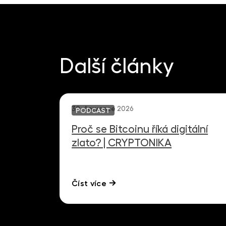
Další články
30. července 2026
PODCAST
Proč se Bitcoinu říká digitální
zlato? | CRYPTONIKA
Číst více