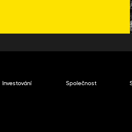
Investování
Společnost
Investování
O společnosti
Mobilní aplikace
Novinky
Dlouhodobý investiční
Kariéra
produkt
Kontakt