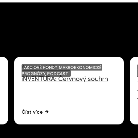
9. července 2026
AKCIOVÉ FONDY, MAKROEKONOMICKÉ
PROGNÓZY, PODCAST
iNVENTURA: Červnový souhrn
Číst více