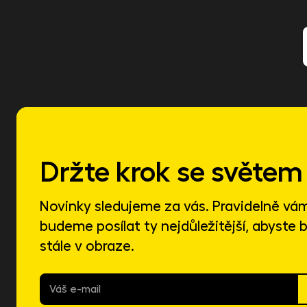
Držte krok se světem 
Novinky sledujeme za vás. Pravidelně vá
budeme posílat ty nejdůležitější, abyste b
stále v obraze.
E-
mail
*