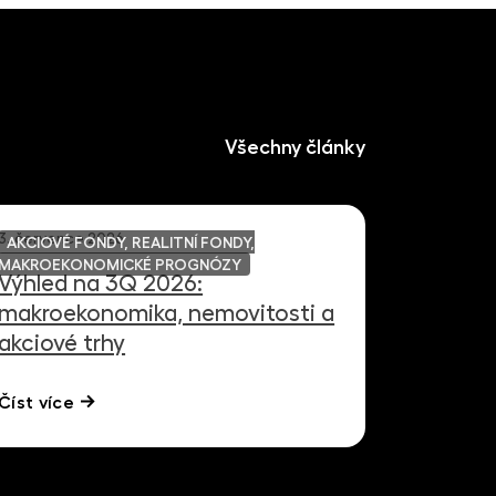
Všechny články
3. července 2026
AKCIOVÉ FONDY, REALITNÍ FONDY,
MAKROEKONOMICKÉ PROGNÓZY
Výhled na 3Q 2026:
makroekonomika, nemovitosti a
akciové trhy
Číst více