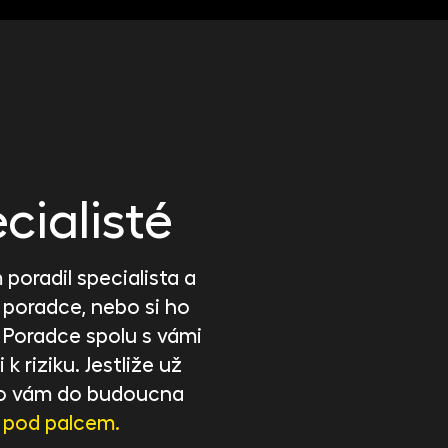
cialisté
poradil specialista a
 poradce, nebo si ho
. Poradce spolu s vámi
 k riziku. Jestliže už
, co vám do budoucna
 pod palcem.