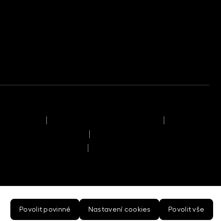
klamační řád
Časový rozvrh provozního dne
možných střetech zájmů
pracování osobních údajů
ech investorů
Povolit povinné
Nastavení cookies
Povolit vše