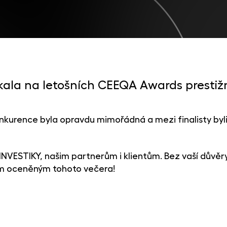
skala na letošních CEEQA Awards prestiž
nkurence byla opravdu mimořádná a mezi finalisty byli ti
INVESTIKY, našim partnerům i klientům. Bez vaší důvěr
ím oceněným tohoto večera!