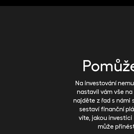
Pomůže 
Na investování nemus
nastavil vám vše na
najděte z řad s námi 
sestaví finanční plán
víte, jakou investi
může přinés