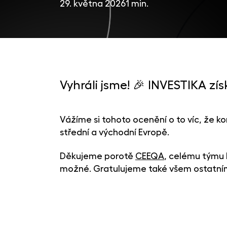
29. května 2026
1 min.
Vyhráli jsme! 🎉 INVESTIKA zí
Vážíme si tohoto ocenění o to víc, že ko
střední a východní Evropě.
Děkujeme porotě
CEEQA
, celému týmu 
možné. Gratulujeme také všem ostatn