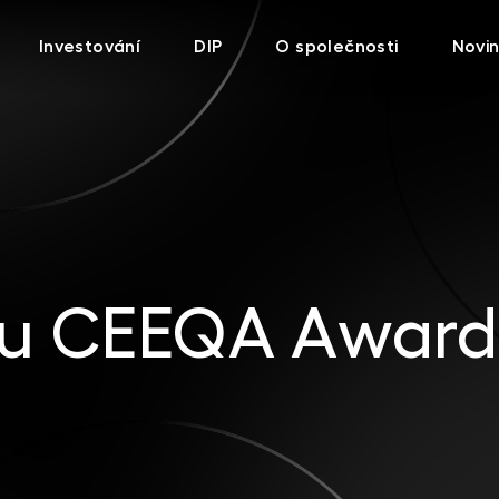
Investování
DIP
O společnosti
Novi
oku CEEQA Award