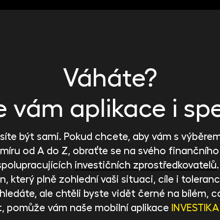
Váháte?
vám aplikace i spe
íte být sami. Pokud chcete, aby vám s výběrem 
 míru od A do Z, obraťte se na svého finančního
spolupracujících
investičních zprostředkovatelů
, který plně zohlední vaši situaci, cíle i toleranci
ci hledáte, ale chtěli byste vidět černé na bílém
t, pomůže vám naše mobilní aplikace
INVESTIKA