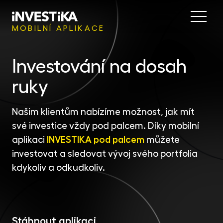
Menu
MOBILNÍ APLIKACE
Nab
Investování na dosah
Inve
INV
ruky
fon
Inv
MON
Našim klientům nabízíme možnost, jak mít
fon
Mob
své investice vždy pod palcem. Díky mobilní
EU
aplikaci
INVESTIKA pod palcem
můžete
dep
DIP
investovat a sledovat vývoj svého portfolia
EFE
kdykoliv a odkudkoliv.
akc
O sp
DYN
uni
Nov
příl
Stáhnout aplikaci