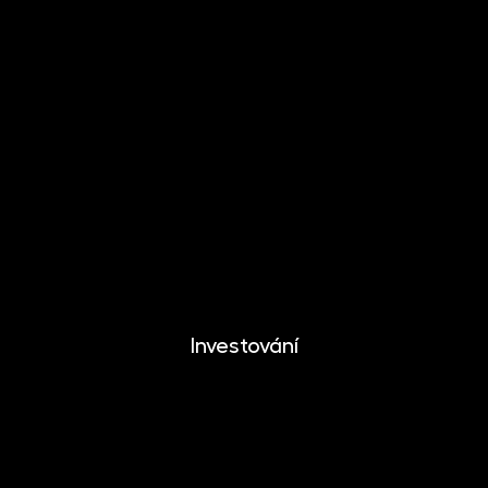
INVESTIKA
MONETIKA
EFEKTIKA
DYNAMIKA
EUROMONETIKA
METALIKA
CRYPTONIKA
Investování
Investování
Mobilní aplikace
Dlouhodobý investiční produkt