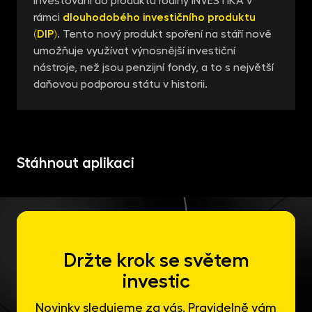
investování do produktů rodiny INVESTIKA v
rámci
dlouhodobého investičního produktu
(DIP)
. Tento nový produkt spoření na stáří nově
umožňuje využívat výnosnější investiční
nástroje, než jsou penzijní fondy, a to s největší
daňovou podporou státu v historii.
Stáhnout aplikaci
Držte krok se světem
investic
Novinky sledujeme za vás. Pravidelně vám