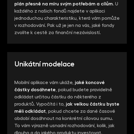
plán přesně na míru
svým potřebám a cílům
. U
každého z našich fondů najdete v aplikaci
jednoduchou charakteristiku, která vám pomůže
v rozhodování. Pak už je jen na vás, jaké fondy
zvolíte k cestě za finanční nezávislostí.
Unikátní modelace
Mobilní aplikace vám ukáže,
jaké koncové
částky dosáhnete
, pokud budete pravidelně
odkládat určitou částku do některého z
produktů. Vypočítá i to,
jak velkou částku byste
měli odkládat
, pokud chcete za dané časové
období dosáhnout na konkrétní cílovou sumu.
To vám výrazně usnadní rozhodování, kolik, jak
dlouho a do jakého produktu investovat.