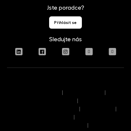
Jste poradce?
Přihlásit se
Sledujte nás
Podmínky užívání stránek
Právní upozornění
Pravidla výkonu hlasovacích práv
Informace o politice odměňování
Reklamační řád
Časový rozvrh provozního dne
Pravidla provádění obchodů a pokynů