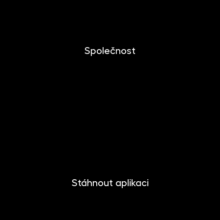
Dokumenty ke stažení
Společnost
O společnosti
Novinky
Kariéra
Kontakt
Pro media
Stáhnout aplikaci