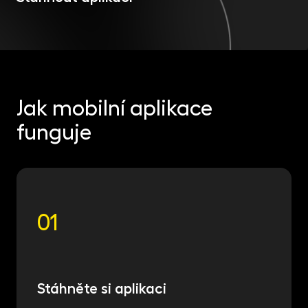
MET
Kon
fon
CR
kry
Jak mobilní aplikace
funguje
01
Stáhněte si aplikaci