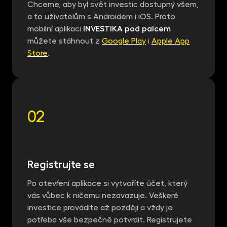
Chceme, aby byl svět investic dostupný všem,
a to uživatelům s Androidem i iOS. Proto
mobilní aplikaci
INVESTIKA pod palcem
můžete stáhnout z
Google Play
i
Apple App
Store
.
02
Registrujte se
Po otevření aplikace si vytvoříte účet, který
vás vůbec k ničemu nezavazuje. Veškeré
investice provádíte až později a vždy je
potřeba vše bezpečně potvrdit. Registrujete