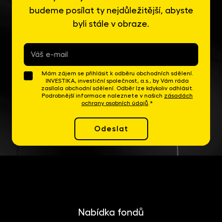
budeme posílat ty nejdůležitější, abyste
byli stále v obraze.
E-
mail
*
Mám zájem se přihlásit k odběru obchodních sdělení.
INVESTIKA, investiční společnost, a.s., by Vám ráda
zasílala obchodní sdělení. Odběr lze kdykoliv odhlásit.
Podrobnější informace naleznete v našich
zásadách
ochrany osobních údajů
.*
Odeslat
Nabídka fondů