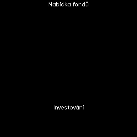
Nabídka fondů
INVESTIKA
MONETIKA
EFEKTIKA
DYNAMIKA
EUROMONETIKA
METALIKA
CRYPTONIKA
Investování
Investování
Mobilní aplikace