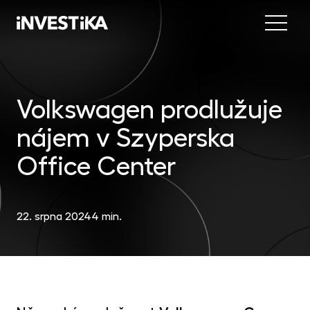
Menu
Nab
Inve
Volkswagen prodlužuje
INV
fon
nájem v Szyperska
DIP
Inv
MON
fon
Office Center
Mob
O sp
EU
dep
Nov
22. srpna 2024
4 min.
EFE
akc
Kon
DYN
uni
příl