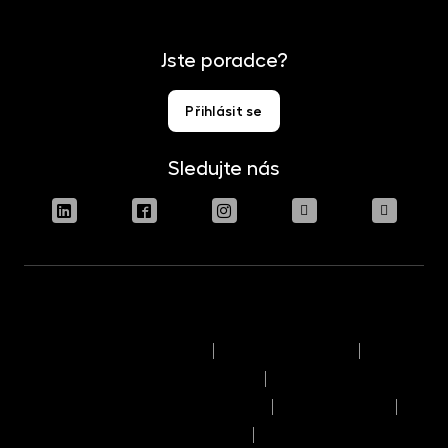
Jste poradce?
Přihlásit se
Sledujte nás
Podmínky užívání stránek
Právní upozornění
Pravidla výkonu hlasovacích práv
Informace o politice odměňování
Reklamační řád
Časový rozvrh provozního dne