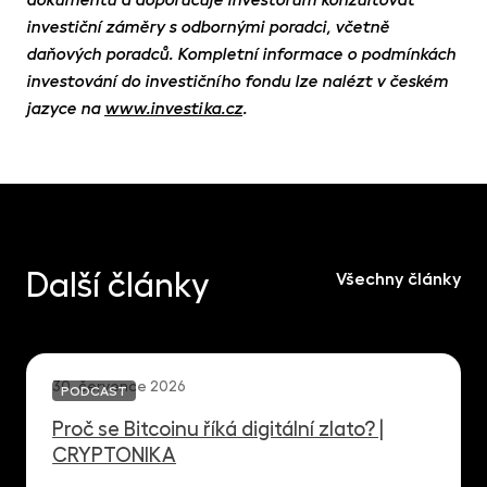
dokumentu a doporučuje investorům konzultovat
investiční záměry s odbornými poradci, včetně
daňových poradců. Kompletní informace o podmínkách
investování do investičního fondu lze nalézt v českém
jazyce na
www.investika.cz
.
Další články
Všechny články
30. července 2026
PODCAST
Proč se Bitcoinu říká digitální zlato? |
CRYPTONIKA