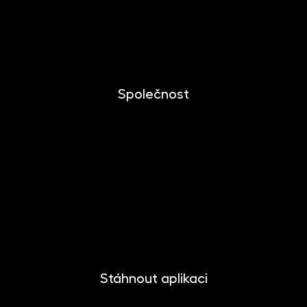
Dlouhodobý investiční produkt
Dokumenty ke stažení
Společnost
O společnosti
Novinky
Kariéra
Kontakt
Pro media
Stáhnout aplikaci