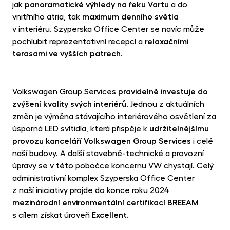
jak
panoramatické výhledy na řeku Vartu
a do
vnitřního atria, tak
maximum denního světla
v interiéru. Szyperska Office Center se navíc může
pochlubit reprezentativní recepcí a
relaxačními
terasami ve vyšších patrech
.
Volkswagen Group Services
pravidelně investuje do
zvýšení kvality svých interiérů
. Jednou z aktuálních
změn je výměna stávajícího interiérového osvětlení za
úsporná LED svítidla, která přispěje k
udržitelnějšímu
provozu kanceláří Volkswagen Group Services
i celé
naší budovy. A další stavebně-technické a provozní
úpravy se v této pobočce koncernu VW chystají. Celý
administrativní komplex Szyperska Office Center
z naší iniciativy projde do konce roku 2024
mezinárodní environmentální certifikací BREEAM
s cílem získat úroveň
Excellent
.