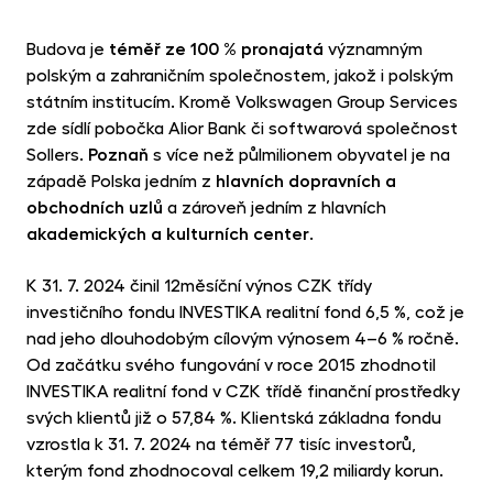
Budova je
téměř ze 100 % pronajatá
významným
polským a zahraničním společnostem, jakož i polským
státním institucím. Kromě Volkswagen Group Services
zde sídlí pobočka Alior Bank či softwarová společnost
Sollers.
Poznaň
s více než půlmilionem obyvatel je na
západě Polska jedním z
hlavních dopravních a
obchodních uzlů
a zároveň jedním z hlavních
akademických a kulturních center
.
K 31. 7. 2024 činil 12měsíční výnos CZK třídy
investičního fondu INVESTIKA realitní fond 6,5 %, což je
nad jeho dlouhodobým cílovým výnosem 4–6 % ročně.
Od začátku svého fungování v roce 2015 zhodnotil
INVESTIKA realitní fond v CZK třídě finanční prostředky
svých klientů již o 57,84 %. Klientská základna fondu
vzrostla k 31. 7. 2024 na téměř 77 tisíc investorů,
kterým fond zhodnocoval celkem 19,2 miliardy korun.