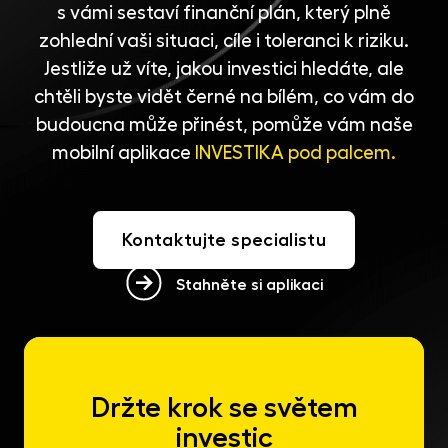
s vámi sestaví finanční plán, který plně
zohlední vaši situaci, cíle i toleranci k riziku.
Jestliže už víte, jakou investici hledáte, ale
chtěli byste vidět černé na bílém, co vám do
budoucna může přinést, pomůže vám naše
mobilní aplikace
INVESTIKA pod palcem.
Kontaktujte specialistu
Stahněte si aplikaci
Držte krok se světem
investic