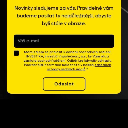
Novinky sledujeme za vás. Pravidelně vám
budeme posílat ty nejdůležitější, abyste
byli stále v obraze.
E-
mail
*
Mám zájem se přihlásit k odběru obchodních sdělení.
INVESTIKA, investiční společnost, a.s., by Vám ráda
zasílala obchodní sdělení. Odběr lze kdykoliv odhlásit.
Podrobnější informace naleznete v našich
zásadách
ochrany osobních údajů
.*
Odeslat