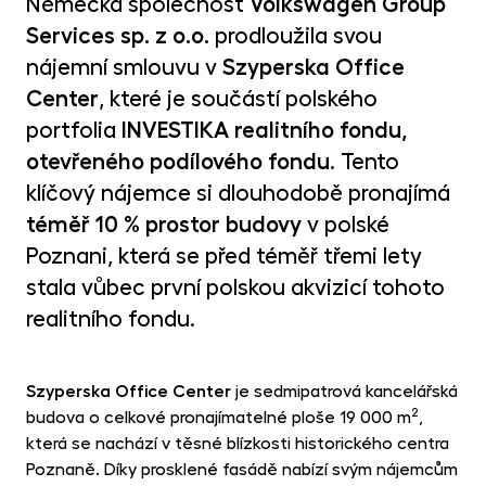
Německá společnost
Volkswagen Group
MET
fon
Services sp. z o.o.
prodloužila svou
nájemní smlouvu
v
Szyperska Office
CR
kry
Center
, které je součástí polského
portfolia
INVESTIKA realitního fondu,
otevřeného podílového fondu
. Tento
klíčový nájemce si dlouhodobě pronajímá
téměř 10 % prostor budovy
v polské
Poznani,
která se před téměř třemi lety
stala vůbec první polskou akvizicí tohoto
realitního fondu.
Szyperska Office Center
je sedmipatrová kancelářská
2
budova o celkové pronajímatelné ploše 19 000 m
,
která se nachází v těsné blízkosti historického centra
Poznaně. Díky prosklené fasádě nabízí svým nájemcům