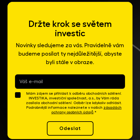
Držte krok se světem
investic
Novinky sledujeme za vás. Pravidelně vám
budeme posílat ty nejdůležitější, abyste
byli stále v obraze.
E-
mail
*
Mám zájem se přihlásit k odběru obchodních sdělení.
INVESTIKA, investiční společnost, a.s., by Vám ráda
zasílala obchodní sdělení. Odběr lze kdykoliv odhlásit.
Podrobnější informace naleznete v našich
zásadách
ochrany osobních údajů
.*
Odeslat