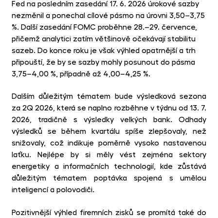
Fed na posledním zasedání 17. 6. 2026 úrokové sazby
nezměnil a ponechal cílové pásmo na úrovni 3,50–3,75
%. Další zasedání FOMC proběhne 28.–29. července,
přičemž analytici zatím většinově očekávají stabilitu
sazeb. Do konce roku je však výhled opatrnější a trh
připouští, že by se sazby mohly posunout do pásma
3,75–4,00 %, případně až 4,00–4,25 %.
Dalším důležitým tématem bude výsledková sezona
za 2Q 2026, která se naplno rozběhne v týdnu od 13. 7.
2026, tradičně s výsledky velkých bank. Odhady
výsledků se během kvartálu spíše zlepšovaly, než
snižovaly, což indikuje poměrně vysoko nastavenou
laťku. Nejlépe by si měly vést zejména sektory
energetiky a informačních technologií, kde zůstává
důležitým tématem poptávka spojená s umělou
inteligencí a polovodiči.
Pozitivnější výhled firemních zisků se promítá také do