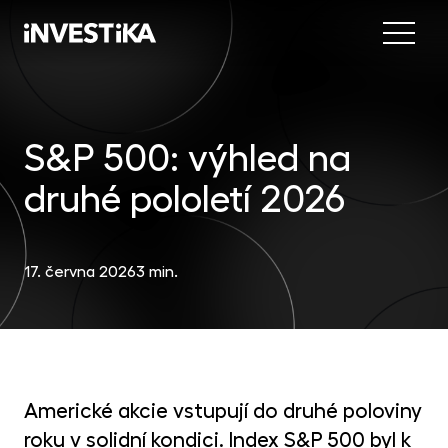
Menu
Nab
Inve
S&P 500: výhled na
INV
fon
druhé pololetí 2026
DIP
Inv
MON
fon
Mob
O sp
EU
17. června 2026
3 min.
dep
Nov
EFE
akc
Kon
DYN
uni
Americké akcie vstupují do druhé poloviny
příl
roku v solidní kondici. Index S&P 500 byl k