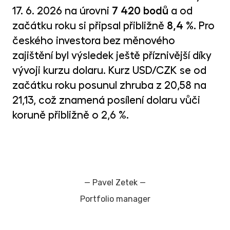
MET
17. 6. 2026 na úrovni
7 420 bodů
a od
fon
začátku roku si připsal přibližně
8,4 %.
Pro
CR
českého investora bez měnového
kry
zajištění byl výsledek ještě příznivější díky
vývoji kurzu dolaru. Kurz USD/CZK se od
začátku roku posunul zhruba z 20,58 na
21,13, což znamená posílení dolaru vůči
koruně přibližně o 2,6 %.
—
Pavel Zetek
—
Portfolio manager