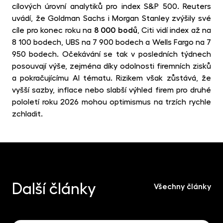
cílových úrovní analytiků pro index S&P 500.
Reuters
uvádí, že
Goldman Sachs i Morgan Stanley zvýšily své
cíle pro konec roku na
8 000 bodů
, Citi vidí index až na
8 100 bodech, UBS na 7 900 bodech a Wells Fargo na 7
950 bodech. Očekávání se tak v posledních týdnech
posouvají výše, zejména díky odolnosti firemních zisků
a pokračujícímu AI tématu. Rizikem však zůstává, že
vyšší sazby, inflace nebo slabší výhled firem pro druhé
pololetí roku 2026 mohou optimismus na trzích rychle
zchladit.
Další články
Všechny články