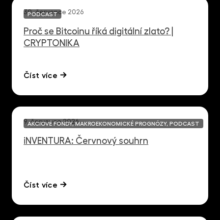
30. července 2026
PODCAST
Proč se Bitcoinu říká digitální zlato? |
CRYPTONIKA
Číst více
9. července 2026
AKCIOVÉ FONDY, MAKROEKONOMICKÉ PROGNÓZY, PODCAST
iNVENTURA: Červnový souhrn
Číst více