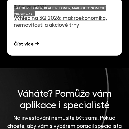
3. července 2026
AKCIOVÉ FONDY, REALITNÍ FONDY, MAKROEKONOMICKÉ
PROGNÓZY
Výhled na 3Q 2026: makroekonomika,
nemovitosti a akciové trhy
Číst více
Váháte?
Pomůže vám
aplikace i specialisté
Na investování nemusíte být sami. Pokud
chcete, aby vám s výběrem poradil specialista