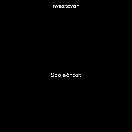
Investování
Investování
Mobilní aplikace
Dlouhodobý investiční produkt
Dokumenty ke stažení
Společnost
O společnosti
Novinky
Kariéra
Kontakt
Pro media