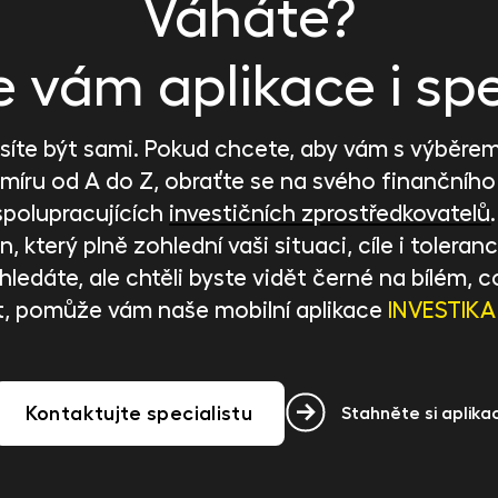
Váháte?
vám aplikace i spe
íte být sami. Pokud chcete, aby vám s výběrem 
 míru od A do Z, obraťte se na svého finančního
spolupracujících
investičních zprostředkovatelů
, který plně zohlední vaši situaci, cíle i toleranci
ci hledáte, ale chtěli byste vidět černé na bílém
t, pomůže vám naše mobilní aplikace
INVESTIKA
Kontaktujte specialistu
Stahněte si aplikac