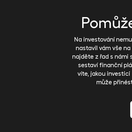
Pomůže 
Na investování nemus
nastavil vám vše na
najděte z řad s námi 
sestaví finanční plán
víte, jakou investi
může přinés