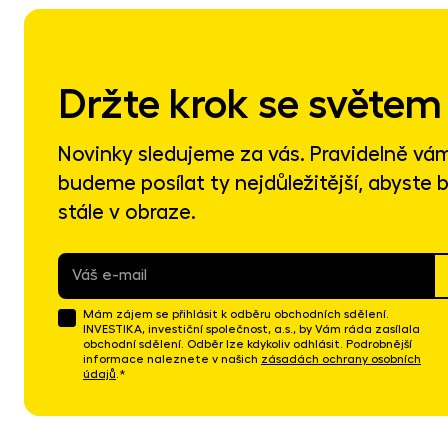
Držte krok se světem 
Novinky sledujeme za vás. Pravidelně vá
budeme posílat ty nejdůležitější, abyste b
stále v obraze.
E-
mail
*
Mám zájem se přihlásit k odběru obchodních sdělení.
INVESTIKA, investiční společnost, a.s., by Vám ráda zasílala
obchodní sdělení. Odběr lze kdykoliv odhlásit. Podrobnější
informace naleznete v našich
zásadách ochrany osobních
údajů
.*