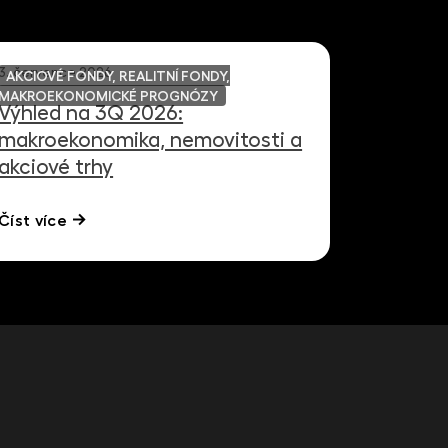
3. července 2026
AKCIOVÉ FONDY, REALITNÍ FONDY,
MAKROEKONOMICKÉ PROGNÓZY
Výhled na 3Q 2026:
makroekonomika, nemovitosti a
akciové trhy
Číst více