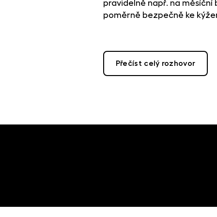
pravidelně např. na měsíční b
poměrně bezpečně ke kýžené
Přečíst celý rozhovor