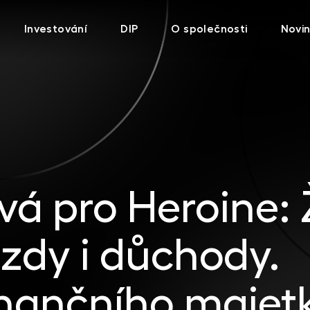
Investování
DIP
O společnosti
Novi
vá pro Heroine:
mzdy i důchody.
nančního majetk