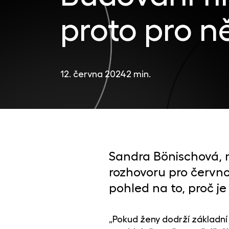
proto pro ně
12. června 2024
2 min.
Sandra Bönischová, m
rozhovoru pro červno
pohled na to, proč je 
„Pokud ženy dodrží základní p