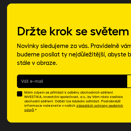
Držte krok se světem 
Novinky sledujeme za vás. Pravidelně vá
budeme posílat ty nejdůležitější, abyste b
stále v obraze.
E-
mail
*
Mám zájem se přihlásit k odběru obchodních sdělení.
INVESTIKA, investiční společnost, a.s., by Vám ráda zasílala
obchodní sdělení. Odběr lze kdykoliv odhlásit. Podrobnější
informace naleznete v našich
zásadách ochrany osobních
údajů
.*