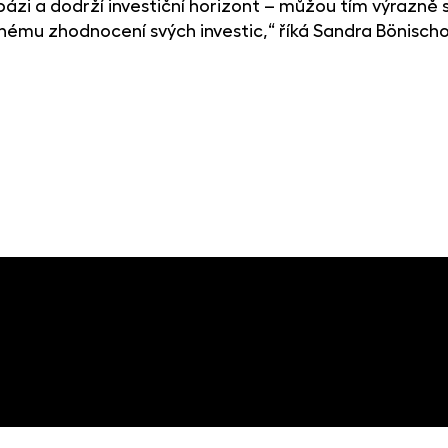
ázi a dodrží investiční horizont – můžou tím výrazně sn
mu zhodnocení svých investic,“ říká Sandra Bönischo