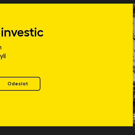
investic
m
yli
Odeslat