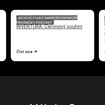
9. července 2026
AKCIOVÉ FONDY, MAKROEKONOMICKÉ
PROGNÓZY, PODCAST
iNVENTURA: Červnový souhrn
Číst více