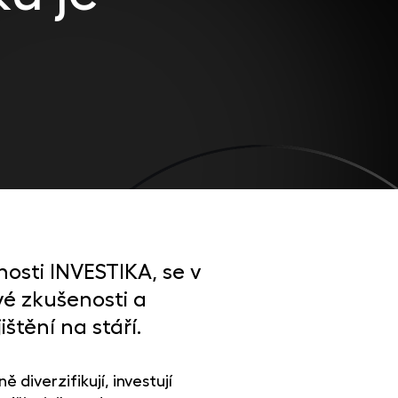
osti INVESTIKA, se v
vé zkušenosti a
štění na stáří.
 diverzifikují, investují