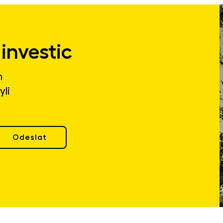
investic
m
yli
Odeslat