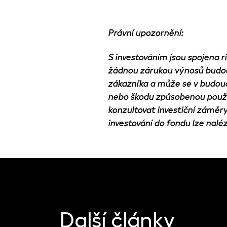
Právní upozornění:
S investováním jsou spojena r
žádnou zárukou výnosů budou
zákazníka a může se v budouc
nebo škodu způsobenou použi
konzultovat investiční zámě
investování do fondu lze nalé
Další články