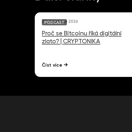
30. července 2026
PODCAST
Proč se Bitcoinu říká digitální
zlato? | CRYPTONIKA
Číst více