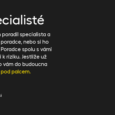
cialisté
poradil specialista a
 poradce, nebo si ho
. Poradce spolu s vámi
 k riziku. Jestliže už
, co vám do budoucna
 pod palcem.
i