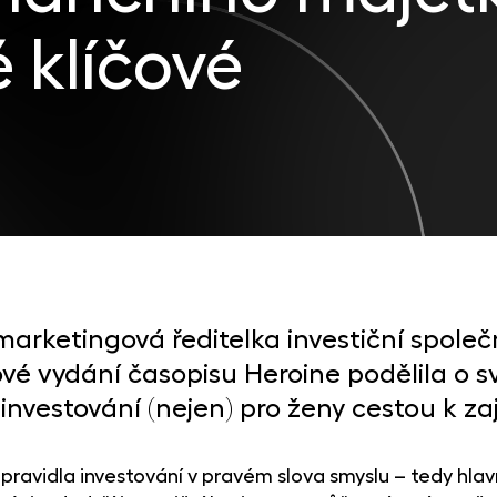
 klíčové
arketingová ředitelka investiční společn
vé vydání časopisu Heroine podělila o s
investování (nejen) pro ženy cestou k zaji
ravidla investování v pravém slova smyslu – tedy hlavně