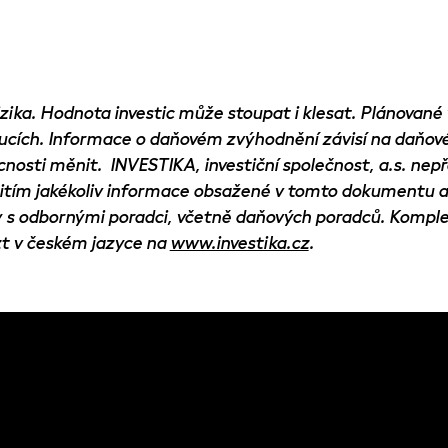
izika. Hodnota investic může stoupat i klesat. Plánovan
cích. Informace o daňovém zvýhodnění závisí na daňové
nosti měnit. INVESTIKA, investiční společnost, a.s. nep
tím jakékoliv informace obsažené v tomto dokumentu a
ry s odbornými poradci, včetně daňových poradců. Kompl
zt v českém jazyce na
www.investika.cz
.