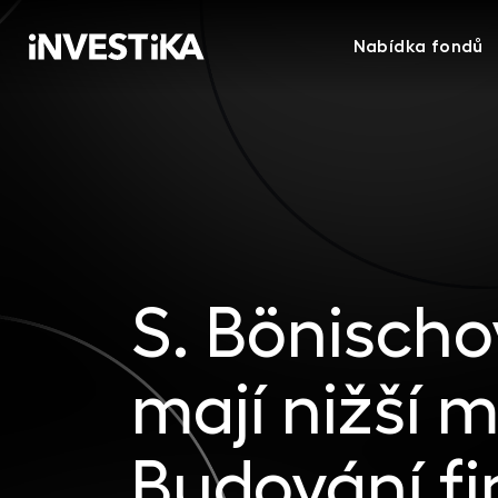
Nabídka fondů
S. Bönischo
mají nižší 
Budování fi