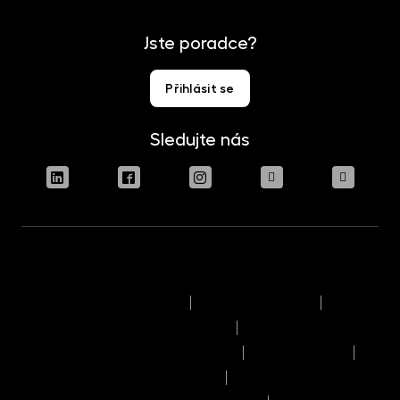
Jste poradce?
Přihlásit se
Sledujte nás
Podmínky užívání stránek
Právní upozornění
Pravidla výkonu hlasovacích práv
Informace o politice odměňování
Reklamační řád
Časový rozvrh provozního dne