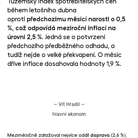
Tuzemský index spotřebitelských cen
MET
fon
během letošního dubna
oproti
předchozímu měsíci narostl o 0,5
CR
kry
%, což odpovídá meziroční inflaci na
úrovni 2,5 %
. Jedná se o potvrzení
předchozího předběžného odhadu, a
tudíž nejde o velké překvapení. O měsíc
dříve inflace dosahovala hodnoty 1,9 %.
—
Vít Hradil
—
hlavní ekonom
Meziměsíčně zdražoval nejvíce oddíl
doprava
(2,6 %),