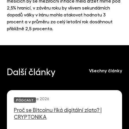
měsících by se meziroční inflace měla držet mírně pod
2,5% hranicí, v závěru roku by vlivem sekundárních
dopadů války v Iránu mohla atakovat hodnotu 3
procent a v průměru za celý letošní rok dosáhnout
přibližně 2,5 procenta.
Další články
Všechny články
30. července 2026
PODCAST
Proč se Bitcoinu říká digitální zlato? |
CRYPTONIKA