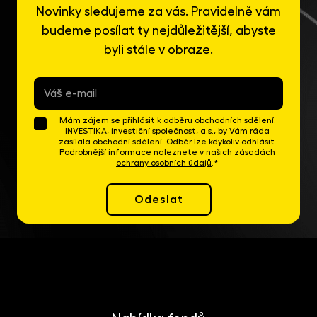
Novinky sledujeme za vás. Pravidelně vám
budeme posílat ty nejdůležitější, abyste
byli stále v obraze.
E-
mail
*
Mám zájem se přihlásit k odběru obchodních sdělení.
INVESTIKA, investiční společnost, a.s., by Vám ráda
zasílala obchodní sdělení. Odběr lze kdykoliv odhlásit.
Podrobnější informace naleznete v našich
zásadách
ochrany osobních údajů
.*
Odeslat