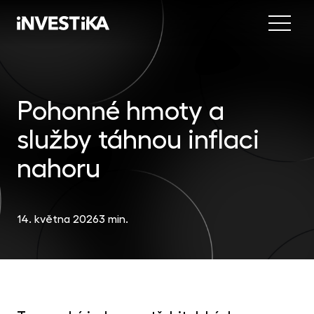
Menu
Nab
Inve
Pohonné hmoty a
INV
fon
služby táhnou inflaci
DIP
Inv
MON
fon
nahoru
Mob
O sp
EU
dep
Nov
14. května 2026
3 min.
EFE
akc
Kon
DYN
uni
příl