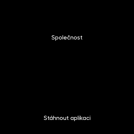
Dlouhodobý investiční produkt
Dokumenty ke stažení
Společnost
O společnosti
Novinky
Kariéra
Kontakt
Pro media
Stáhnout aplikaci