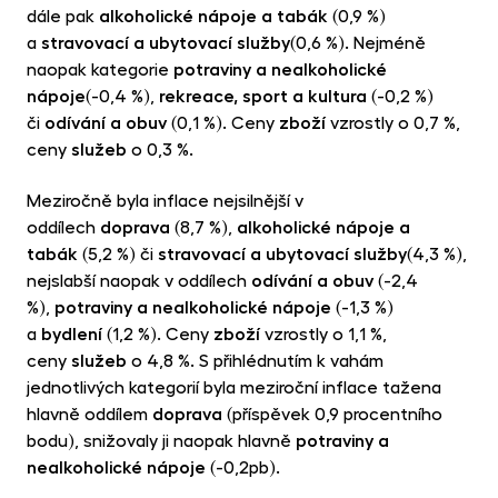
dále pak
alkoholické nápoje a tabák
(0,9 %)
a
stravovací a ubytovací služby
(0,6 %). Nejméně
naopak kategorie
potraviny a nealkoholické
nápoje
(-0,4 %),
rekreace, sport a kultura
(-0,2 %)
či
odívání a obuv
(0,1 %). Ceny
zboží
vzrostly o 0,7 %,
ceny
služeb
o 0,3 %.
Meziročně byla inflace nejsilnější v
oddílech
doprava
(8,7 %),
alkoholické nápoje a
tabák
(5,2 %) či
stravovací a ubytovací služby
(4,3 %),
nejslabší naopak v oddílech
odívání a obuv
(-2,4
%),
potraviny a nealkoholické nápoje
(-1,3 %)
a
bydlení
(1,2 %). Ceny
zboží
vzrostly o 1,1 %,
ceny
služeb
o 4,8 %. S přihlédnutím k vahám
jednotlivých kategorií byla meziroční inflace tažena
hlavně oddílem
doprava
(příspěvek 0,9 procentního
bodu), snižovaly ji naopak hlavně
potraviny a
nealkoholické nápoje
(-0,2pb).