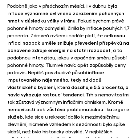
Podobně jako v předchozím měsíci, i v dubnu
byla
inflace významně ovlivněna zdražením pohonných
hmot v důsledku války v Iránu
. Pokud bychom právě
pohonné hmoty odmysleli, činila by inflace pouhých 1,7
procenta. Zároveň ovšem i nadále platí, že
celkovou
inflaci naopak uměle snižuje převedení příspěvků na
obnovené zdroje energie na státní rozpočet
, a to
podobnou intenzitou, jakou v opačném směru působí
pohonné hmoty. Tlumivě navíc opět zapůsobily ceny
potravin. Nepříliš povzbudivě působí
inflace
imputovaného nájemného, tedy nákladů
vlastnického bydlení, která dosahuje 5,5 procenta, a
navíc vykazuje rostoucí tendenci
. Trh s nemovitostmi
tak zůstává významným inflačním ohniskem.
Kromě
nemovitostí pak zůstává problematickou i kategorie
služeb
, kde sice u rekreací došlo k meziměsíčnímu
zlevnění, nicméně vzhledem k sezónnosti bylo spíše
slabší, než bylo historicky obvyklé. V nejbližších