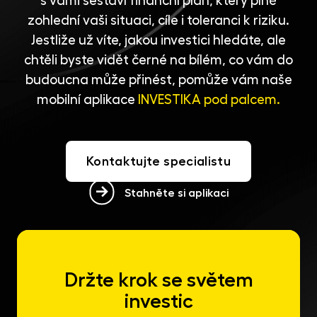
s vámi sestaví finanční plán, který plně
zohlední vaši situaci, cíle i toleranci k riziku.
Jestliže už víte, jakou investici hledáte, ale
chtěli byste vidět černé na bílém, co vám do
budoucna může přinést, pomůže vám naše
mobilní aplikace
INVESTIKA pod palcem.
Kontaktujte specialistu
Stahněte si aplikaci
Držte krok se světem
investic