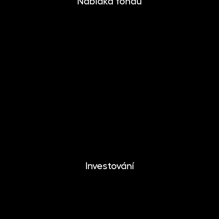
Nabídka fondů
INVESTIKA
MONETIKA
EFEKTIKA
DYNAMIKA
EUROMONETIKA
METALIKA
CRYPTONIKA
Investování
Investování
Mobilní aplikace