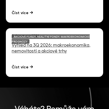
Číst více
3. července 2026
AKCIOVÉ FONDY, REALITNÍ FONDY, MAKROEKONOMICKÉ
PROGNÓZY
Výhled na 3Q 2026: makroekonomika,
nemovitosti a akciové trhy
Číst více
Váháte?
Pomůže vám