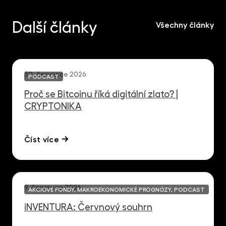
Další články
Všechny články
30. července 2026
PODCAST
Proč se Bitcoinu říká digitální zlato? |
CRYPTONIKA
Číst více
9. července 2026
AKCIOVÉ FONDY, MAKROEKONOMICKÉ PROGNÓZY, PODCAST
iNVENTURA: Červnový souhrn