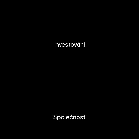
METALIKA
CRYPTONIKA
Investování
Investování
Mobilní aplikace
Dlouhodobý investiční produkt
Dokumenty ke stažení
Společnost
O společnosti