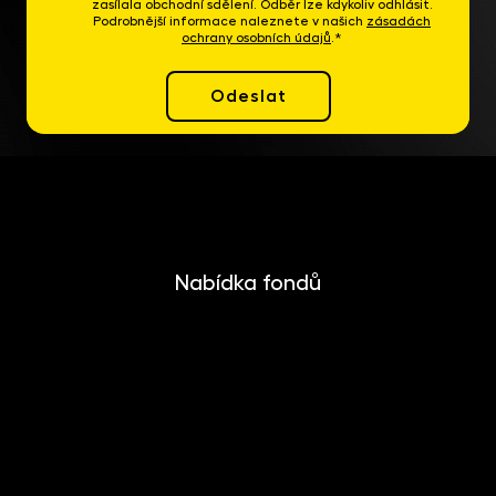
zasílala obchodní sdělení. Odběr lze kdykoliv odhlásit.
Podrobnější informace naleznete v našich
zásadách
ochrany osobních údajů
.*
Odeslat
Nabídka fondů
INVESTIKA
MONETIKA
EFEKTIKA
DYNAMIKA
EUROMONETIKA