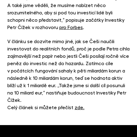
MET
A také jsme věděli, že musíme nabízet něco
fon
srozumitelného, aby si pod tou investicí lidé byli
CR
schopni něco představit,“ popisuje začátky Investiky
kry
Petr Čížek v rozhovoru
pro Forbes
.
V článku se dozvíte mimo jiné, jak se Češi naučili
investovat do realitních fondů, proč je podle Petra cihla
zajímavější než papír nebo jestli Češi posílají ročně více
peněz do investic než do hazardu. Zatímco cíle
v počátcích fungování sahaly k pěti miliardám korun a
následně k 10 miliardám korun, teď se hodnota aktiv
blíží už k 1 miliardě eur. „Takže jsme si další cíl posunuli
na 10 miliard eur,“ nastiňuje budoucnost Investiky Petr
Čížek.
Celý článek si můžete přečíst
zde.