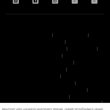
Podmínky užívání stránek
Právní upozornění
Pravidla výkonu hlasovacích práv
Informace o politice odměňování
Reklamační řád
Časový rozvrh provozního dne
Pravidla provádění obchodů a pokynů
Seznam příjemců osobních údajů
Informace o umístění kapitálu
Informace o možných střetech zájmů
Manuál dobrého prodejce investičních fondů
Zásady zpracování osobních údajů
Upozornění pro stávající klienty - Zpracování
osobních údajů
Abychom vám usnadnili procházení stránek, nabídli přizpůsobený obsah