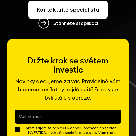
Kontaktujte specialistu
Stahněte si aplikaci
Držte krok se světem
investic
Novinky sledujeme za vás. Pravidelně vám
budeme posílat ty nejdůležitější, abyste
byli stále v obraze.
E-
mail
*
Mám zájem se přihlásit k odběru obchodních sdělení.
INVESTIKA, investiční společnost, a.s., by Vám ráda