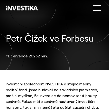
Menu
Nab
Inve
Petr Čížek ve Forbesu
INV
fon
DIP
Inv
MON
fon
11. července 2023
2 min.
Mob
O sp
EU
dep
Nov
EFE
akc
Investiční společnost INVESTIKA a stejnojmenný
Kon
realitní fond „jsme budovali na základních premisách,
DYN
proč si myslíme, že investice do nemovitostí jsou ty
uni
správné. Pokud máte správně nastavený investiční
příl
horizont, tak s nimi nemůžete udělat zásadní chybu.