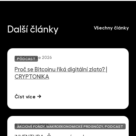
Další články
Všechny články
30. července 2026
PODCAST
Proč se Bitcoinu říká digitální zlato? |
CRYPTONIKA
Číst více
9. července 2026
AKCIOVÉ FONDY, MAKROEKONOMICKÉ PROGNÓZY, PODCAST