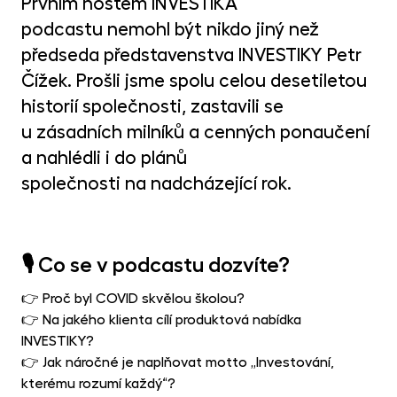
Prvním hostem INVESTIKA
MET
fon
podcastu nemohl být nikdo jiný než
předseda představenstva INVESTIKY Petr
CR
kry
Čížek. Prošli jsme spolu celou desetiletou
historií společnosti, zastavili se
u zásadních milníků a cenných ponaučení
a nahlédli i do plánů
společnosti na nadcházející rok.
🎙️ Co se v podcastu dozvíte?
👉 Proč byl COVID skvělou školou?
👉 Na jakého klienta cílí produktová nabídka
INVESTIKY?
👉 Jak náročné je naplňovat motto „Investování,
kterému rozumí každý“?