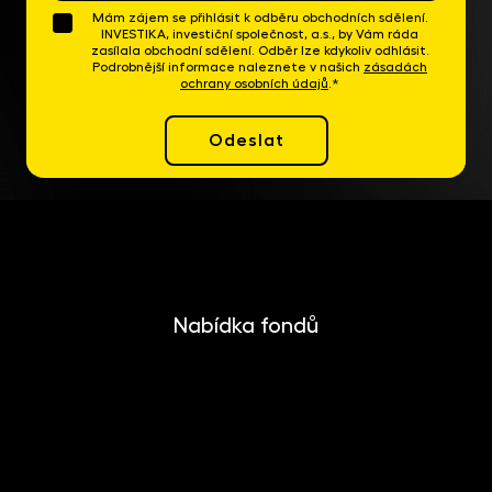
Mám zájem se přihlásit k odběru obchodních sdělení.
INVESTIKA, investiční společnost, a.s., by Vám ráda
zasílala obchodní sdělení. Odběr lze kdykoliv odhlásit.
Podrobnější informace naleznete v našich
zásadách
ochrany osobních údajů
.*
Odeslat
Nabídka fondů
INVESTIKA
MONETIKA
EFEKTIKA