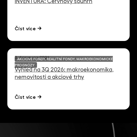
iNVENTURA: Červnový souhrn
Číst více
3. července 2026
AKCIOVÉ FONDY, REALITNÍ FONDY, MAKROEKONOMICKÉ
PROGNÓZY
Výhled na 3Q 2026: makroekonomika,
nemovitosti a akciové trhy
Číst více