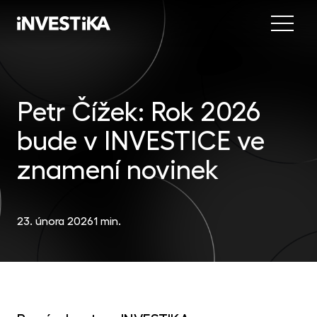
Menu
Nab
Inve
Petr Čížek: Rok 2026
INV
fon
bude v INVESTICE ve
DIP
Inv
MON
fon
znamení novinek
Mob
O sp
EU
dep
Nov
23. února 2026
1 min.
EFE
akc
Kon
DYN
uni
příl