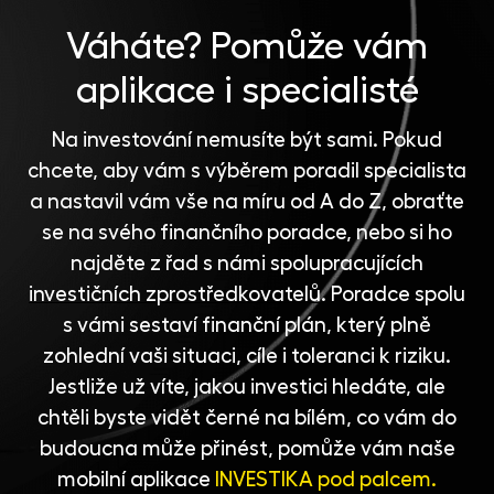
Váháte?
Pomůže vám
aplikace i specialisté
Na investování nemusíte být sami. Pokud
chcete, aby vám s výběrem poradil specialista
a nastavil vám vše na míru od A do Z, obraťte
se na svého finančního poradce, nebo si ho
najděte z řad s námi spolupracujících
investičních zprostředkovatelů
. Poradce spolu
s vámi sestaví finanční plán, který plně
zohlední vaši situaci, cíle i toleranci k riziku.
Jestliže už víte, jakou investici hledáte, ale
chtěli byste vidět černé na bílém, co vám do
budoucna může přinést, pomůže vám naše
mobilní aplikace
INVESTIKA pod palcem.