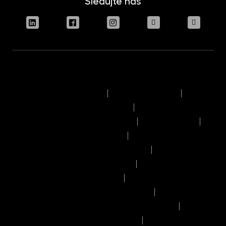
Sledujte nás
Podmínky užívání stránek
Právní upozornění
Pravidla výkonu hlasovacích práv
Informace o politice odměňování
Reklamační řád
Časový rozvrh provozního dne
Pravidla provádění obchodů a pokynů
Seznam příjemců osobních údajů
Informace o umístění kapitálu
Informace o možných střetech zájmů
Manuál dobrého prodejce investičních fondů
Zásady zpracování osobních údajů