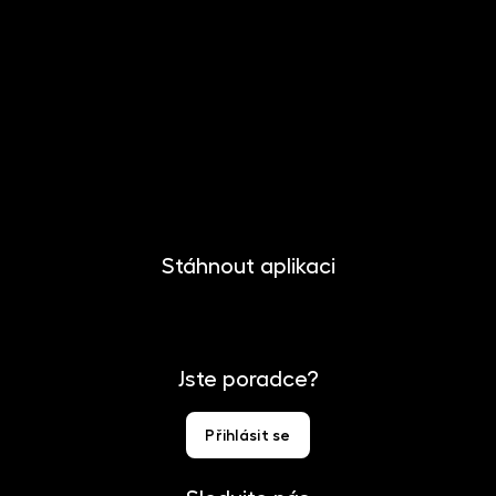
O společnosti
Novinky
Kariéra
Kontakt
Pro media
Stáhnout aplikaci
Jste poradce?
Přihlásit se