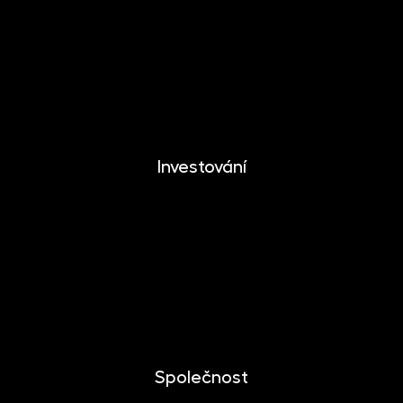
DYNAMIKA
EUROMONETIKA
METALIKA
CRYPTONIKA
Investování
Investování
Mobilní aplikace
Dlouhodobý investiční produkt
Dokumenty ke stažení
Společnost