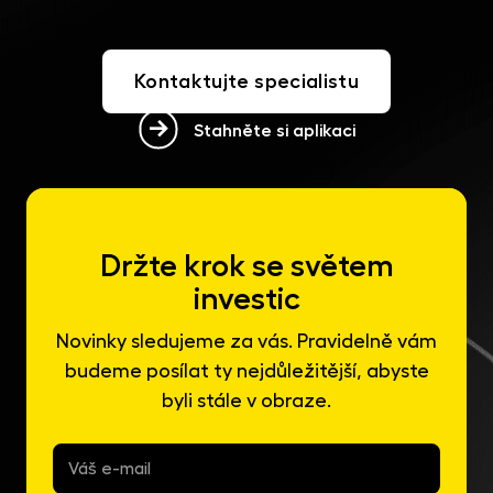
Kontaktujte specialistu
Stahněte si aplikaci
Držte krok se světem
investic
Novinky sledujeme za vás. Pravidelně vám
budeme posílat ty nejdůležitější, abyste
byli stále v obraze.
E-
mail
*