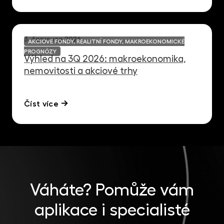
3. července 2026
AKCIOVÉ FONDY, REALITNÍ FONDY, MAKROEKONOMICKÉ
PROGNÓZY
Výhled na 3Q 2026: makroekonomika,
nemovitosti a akciové trhy
Číst více
Váháte?
Pomůže vám
aplikace i specialisté