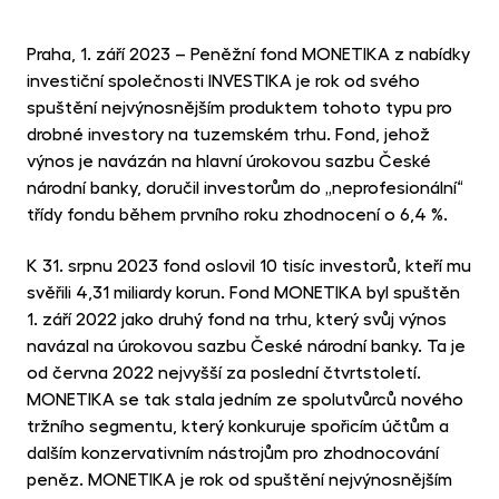
MET
fon
Praha, 1. září 2023 – Peněžní fond MONETIKA z nabídky
CR
investiční společnosti INVESTIKA je rok od svého
kry
spuštění nejvýnosnějším produktem tohoto typu pro
drobné investory na tuzemském trhu. Fond, jehož
výnos je navázán na hlavní úrokovou sazbu České
národní banky, doručil investorům do „neprofesionální“
třídy fondu během prvního roku zhodnocení o 6,4 %.
K 31. srpnu 2023 fond oslovil 10 tisíc investorů, kteří mu
svěřili 4,31 miliardy korun. Fond MONETIKA byl spuštěn
1. září 2022 jako druhý fond na trhu, který svůj výnos
navázal na úrokovou sazbu České národní banky. Ta je
od června 2022 nejvyšší za poslední čtvrtstoletí.
MONETIKA se tak stala jedním ze spolutvůrců nového
tržního segmentu, který konkuruje spořicím účtům a
dalším konzervativním nástrojům pro zhodnocování
peněz. MONETIKA je rok od spuštění nejvýnosnějším