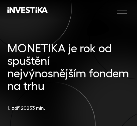
Menu
Nab
Inve
MONETIKA je rok od
INV
fon
spuštění
DIP
Inv
MON
fon
nejvýnosnějším fondem
Mob
O sp
EU
na trhu
dep
Nov
EFE
akc
1. září 2023
3 min.
Kon
DYN
uni
příl