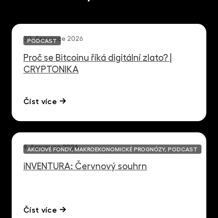
30. července 2026
PODCAST
Proč se Bitcoinu říká digitální zlato? |
CRYPTONIKA
Číst více
9. července 2026
AKCIOVÉ FONDY, MAKROEKONOMICKÉ PROGNÓZY, PODCAST
iNVENTURA: Červnový souhrn
Číst více