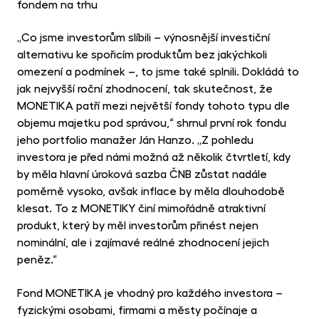
fondem na trhu
„Co jsme investorům slíbili – výnosnější investiční
alternativu ke spořicím produktům bez jakýchkoli
omezení a podmínek –, to jsme také splnili. Dokládá to
jak nejvyšší roční zhodnocení, tak skutečnost, že
MONETIKA patří mezi největší fondy tohoto typu dle
objemu majetku pod správou,“ shrnul první rok fondu
jeho portfolio manažer Ján Hanzo. „Z pohledu
investora je před námi možná až několik čtvrtletí, kdy
by měla hlavní úroková sazba ČNB zůstat nadále
poměrně vysoko, avšak inflace by měla dlouhodobě
klesat. To z MONETIKY činí mimořádně atraktivní
produkt, který by měl investorům přinést nejen
nominální, ale i zajímavé reálné zhodnocení jejich
peněz.“
Fond MONETIKA je vhodný pro každého investora –
fyzickými osobami, firmami a městy počínaje a