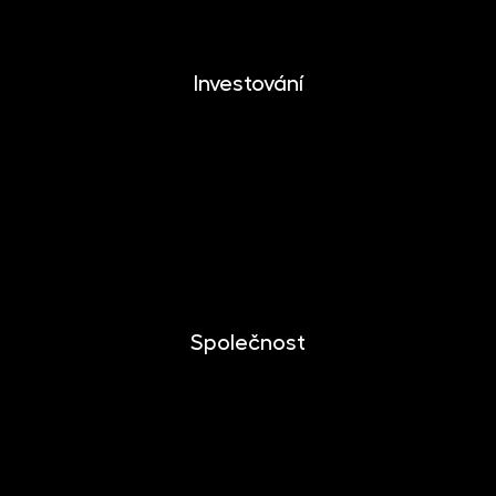
Investování
Investování
Mobilní aplikace
Dlouhodobý investiční produkt
Dokumenty ke stažení
Společnost
O společnosti
Novinky
Kariéra