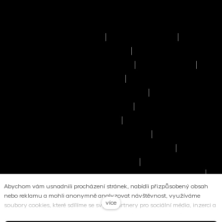
Podmínky užívání stránek
Právní upozornění
Pravidla výkonu hlasovacích práv
Informace o politice odměňování
Reklamační řád
Časový rozvrh provozního dne
Pravidla provádění obchodů a pokynů
Seznam příjemců osobních údajů
Informace o umístění kapitálu
Informace o možných střetech zájmů
Manuál dobrého prodejce investičních fondů
Zásady zpracování osobních údajů
Upozornění pro stávající klienty - Zpracování
osobních údajů
Abychom vám usnadnili procházení stránek, nabídli přizpůsobený obsah
Scénáře dosavadní výkonnosti
nebo reklamu a mohli anonymně analyzovat návštěvnost, využíváme
více
soubory cookies, které sdílíme se svými partnery pro sociální média, inzerci a
Informace související s udržitelností
analýzu. Jejich nastavení upravíte odkazem "
Nastavení cookies
" a kdykoliv
Informace o ochraně oznamovatelů
Politika