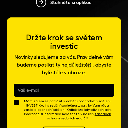
Stahněte si aplikaci
Držte krok se světem
investic
Novinky sledujeme za vás. Pravidelně vám
budeme posílat ty nejdůležitější, abyste
byli stále v obraze.
E-
mail
*
Mám zájem se přihlásit k odběru obchodních sdělení.
INVESTIKA, investiční společnost, a.s., by Vám ráda
zasílala obchodní sdělení. Odběr lze kdykoliv odhlásit.
Podrobnější informace naleznete v našich
zásadách
ochrany osobních údajů
.*