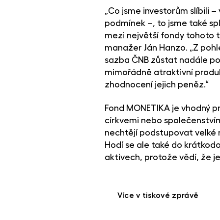
„Co jsme investorům slíbili 
podmínek –, to jsme také spl
mezi největší fondy tohoto t
manažer Ján Hanzo. „Z pohle
sazba ČNB zůstat nadále po
mimořádně atraktivní produkt
zhodnocení jejich peněz.“
Fond MONETIKA je vhodný pro
církvemi nebo společenstvími
nechtějí podstupovat velké r
Hodí se ale také do krátkodo
aktivech, protože vědí, že 
Více v tiskové zprávě