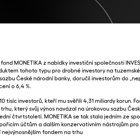
í fond MONETIKA z nabídky investiční společnosti INVE
duktem tohoto typu pro drobné investory na tuzemském
sazbu České národní banky, doručil investorům do „nep
ení o 6,4 %.
10 tisíc investorů, kteří mu svěřili 4,31 miliardy korun.
 trhu, který svůj výnos navázal na úrokovou sazbu Česk
ední čtvrtstoletí. MONETIKA se tak stala jedním ze sp
spořicím účtům a dalším konzervativním nástrojům pr
í nejvýnosnějším fondem na trhu