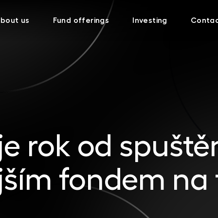
bout us
Fund offerings
Investing
Conta
e rok od spuště
jším fondem na 