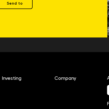
Send to
Investing
Company
About us
Investing
Contact
Documents