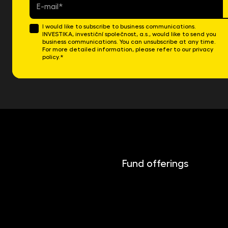
E-
mail
*
I would like to subscribe to business communications.
INVESTIKA, investiční společnost, a.s., would like to send you
business communications. You can unsubscribe at any time.
For more detailed information, please refer to our privacy
policy.*
Fund offerings
INVESTIKA
MONETIKA
EFEKTIKA