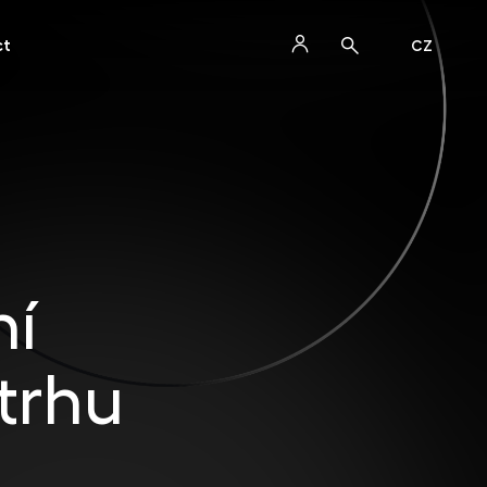
ct
CZ
ní
trhu