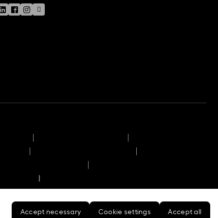
nt rules
Operating day timetable
ry duty
List of Conflicts of Interest
 performance scenarios
equirements
Summary of Investor Rights
|
Accept necessary
Cookie settings
Accept all