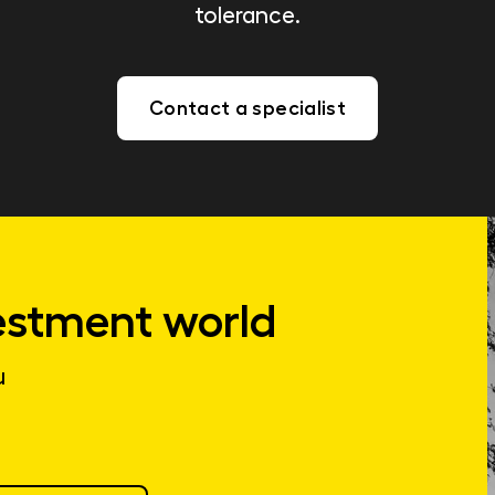
tolerance.
Contact a specialist
estment world
u