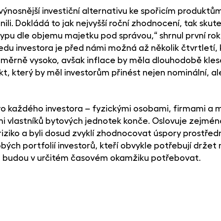
– výnosnější investiční alternativu ke spořicím produkt
nili. Dokládá to jak nejvyšší roční zhodnocení, tak sk
ypu dle objemu majetku pod správou,“ shrnul první rok
du investora je před námi možná až několik čtvrtletí, 
měrně vysoko, avšak inflace by měla dlouhodobě klesa
, který by měl investorům přinést nejen nominální, al
 každého investora – fyzickými osobami, firmami a m
 vlastníků bytových jednotek konče. Oslovuje zejména 
iziko a byli dosud zvyklí zhodnocovat úspory prostřed
bých portfolií investorů, kteří obvykle potřebují držet
je budou v určitém časovém okamžiku potřebovat.