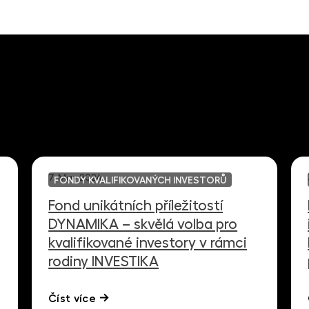
7. May 2024
FONDY KVALIFIKOVANÝCH INVESTORŮ
Fond unikátních příležitostí
DYNAMIKA – skvělá volba pro
kvalifikované investory v rámci
rodiny INVESTIKA
Číst více