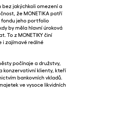
ům bez jakýchkoli omezení a
utečnost, že MONETIKA patří
 fondu jeho portfolio
kdy by měla hlavní úroková
t. To z MONETIKY činí
e i zajímavé reálné
ěsty počínaje a družstvy,
konzervativní klienty, kteří
nictvím bankovních vkladů.
 majetek ve vysoce likvidních