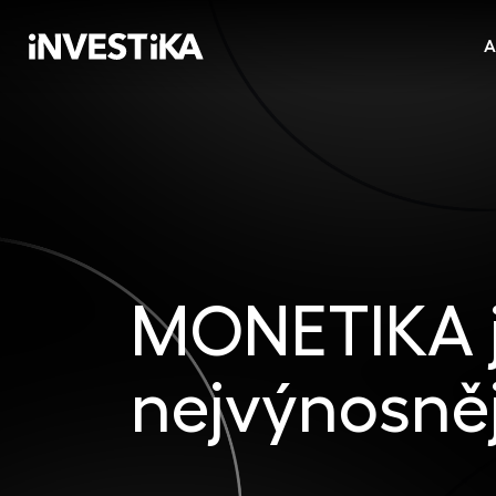
A
MONETIKA j
nejvýnosně