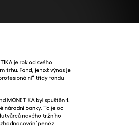
STIKA je rok od svého
 trhu. Fond, jehož výnos je
rofesionální“ třídy fondu
 Fond MONETIKA byl spuštěn 1.
é národní banky. Ta je od
olutvůrců nového tržního
o zhodnocování peněz.