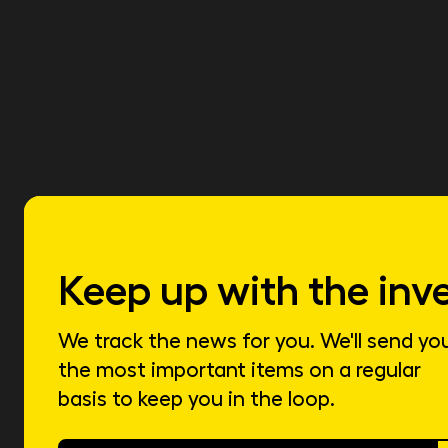
Keep up with the inv
We track the news for you. We'll send yo
the most important items on a regular
basis to keep you in the loop.