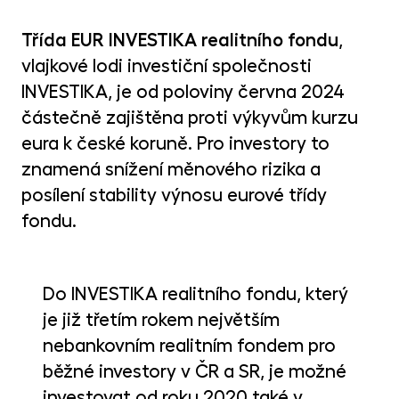
MET
fon
Třída EUR INVESTIKA realitního fondu
,
CR
vlajkové lodi investiční společnosti
kry
INVESTIKA, je od poloviny června 2024
částečně zajištěna proti výkyvům kurzu
eura k české koruně. Pro investory to
znamená snížení měnového rizika a
posílení stability výnosu eurové třídy
fondu.
Do INVESTIKA realitního fondu, který
je již třetím rokem největším
nebankovním realitním fondem pro
běžné investory v ČR a SR, je možné
investovat od roku 2020 také v