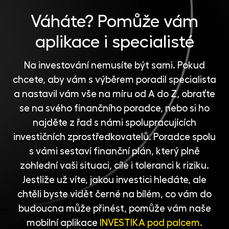
Váháte?
Pomůže vám
aplikace i specialisté
Na investování nemusíte být sami. Pokud
chcete, aby vám s výběrem poradil specialista
a nastavil vám vše na míru od A do Z, obraťte
se na svého finančního poradce, nebo si ho
najděte z řad s námi spolupracujících
investičních zprostředkovatelů
. Poradce spolu
s vámi sestaví finanční plán, který plně
zohlední vaši situaci, cíle i toleranci k riziku.
Jestliže už víte, jakou investici hledáte, ale
chtěli byste vidět černé na bílém, co vám do
budoucna může přinést, pomůže vám naše
mobilní aplikace
INVESTIKA pod palcem.