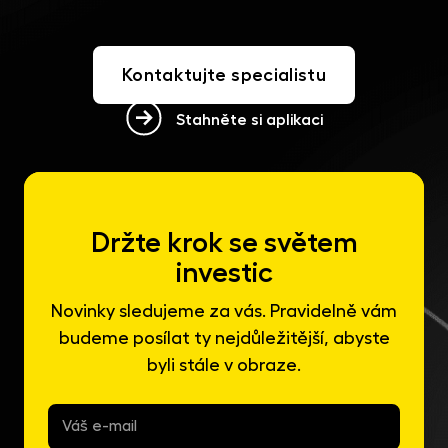
Kontaktujte specialistu
Stahněte si aplikaci
Držte krok se světem
investic
Novinky sledujeme za vás. Pravidelně vám
budeme posílat ty nejdůležitější, abyste
byli stále v obraze.
E-
mail
*