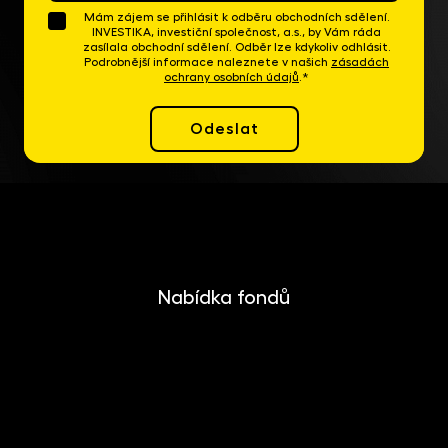
Mám zájem se přihlásit k odběru obchodních sdělení.
INVESTIKA, investiční společnost, a.s., by Vám ráda
zasílala obchodní sdělení. Odběr lze kdykoliv odhlásit.
Podrobnější informace naleznete v našich
zásadách
ochrany osobních údajů
.*
Odeslat
Nabídka fondů
INVESTIKA
MONETIKA
EFEKTIKA