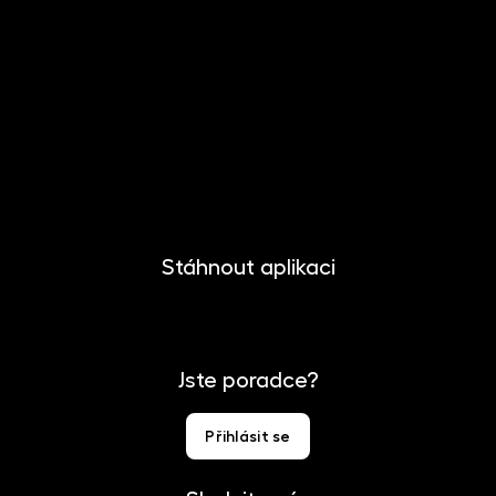
O společnosti
Novinky
Kariéra
Kontakt
Pro media
Stáhnout aplikaci
Jste poradce?
Přihlásit se