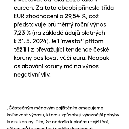
eurech. Za toto období přinesla třída
EUR zhodnocení o
29,54 %
, což
představuje průměrný roční výnos
7,23 %
(na základě údajů platných
k 31. 5. 2024). Její investoři přitom
těžili i z převažující tendence české
koruny posilovat vůči euru. Naopak
oslabování koruny má na výnos
negativní vliv.
„Částečným měnovým zajištěním omezujeme
kolísavost výnosu, kterou způsobují výraznější pohyby
kurzu koruny. Tím, že nedošlo k plnému zajištění,
přitom může investor i nadále dosahovat