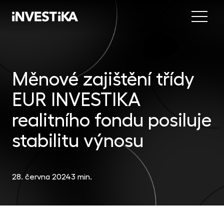
Menu
Nab
Inve
Měnové zajištění třídy
INV
fon
EUR INVESTIKA
DIP
Inv
MON
fon
realitního fondu posiluje
Mob
O sp
EU
stabilitu výnosu
dep
Nov
EFE
akc
28. června 2024
3 min.
Kon
DYN
uni
příl