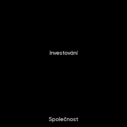
DYNAMIKA
EUROMONETIKA
METALIKA
CRYPTONIKA
Investování
Investování
Mobilní aplikace
Dlouhodobý investiční produkt
Dokumenty ke stažení
Společnost