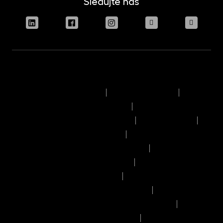
Sledujte nás
Podmínky užívání stránek
Právní upozornění
Pravidla výkonu hlasovacích práv
Informace o politice odměňování
Reklamační řád
Časový rozvrh provozního dne
Pravidla provádění obchodů a pokynů
Seznam příjemců osobních údajů
Informace o umístění kapitálu
Informace o možných střetech zájmů
Manuál dobrého prodejce investičních fondů
Zásady zpracování osobních údajů