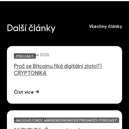
Další články
Všechny články
30. července 2026
PODCAST
Proč se Bitcoinu říká digitální zlato? |
CRYPTONIKA
Číst více
9. července 2026
AKCIOVÉ FONDY, MAKROEKONOMICKÉ PROGNÓZY, PODCAST