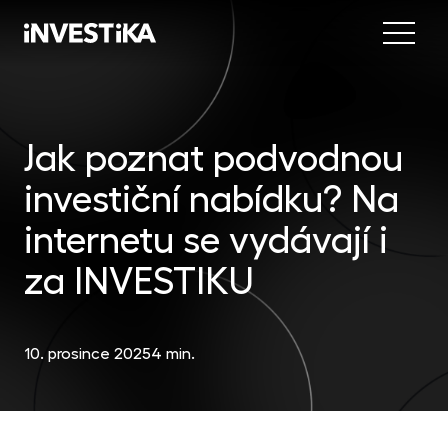
Menu
Nab
Inve
Jak poznat podvodnou
INV
fon
investiční nabídku? Na
DIP
Inv
MON
fon
internetu se vydávají i
Mob
O sp
EU
za INVESTIKU
dep
Nov
EFE
akc
10. prosince 2025
4 min.
Kon
DYN
uni
příl