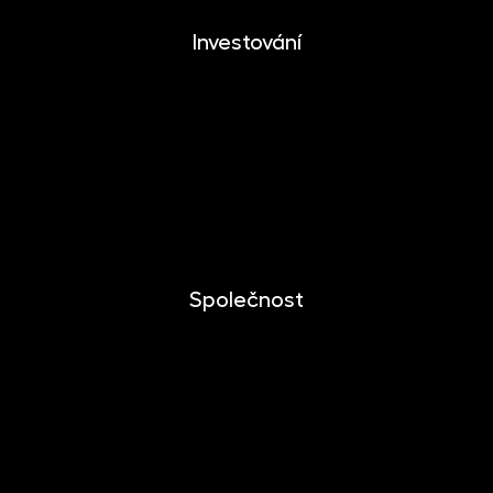
Investování
Investování
Mobilní aplikace
Dlouhodobý investiční produkt
Dokumenty ke stažení
Společnost
O společnosti
Novinky
Kariéra
Kontakt