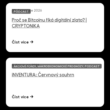
30. července 2026
PODCAST
Proč se Bitcoinu říká digitální zlato? |
CRYPTONIKA
Číst více
9. července 2026
AKCIOVÉ FONDY, MAKROEKONOMICKÉ PROGNÓZY, PODCAST
iNVENTURA: Červnový souhrn
Číst více