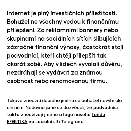
MET
fon
Internet je plný investičních příležitostí.
CR
Bohužel ne všechny vedou k finančnímu
kry
přilepšení. Za reklamními bannery nebo
skupinami na sociálních sítích slibujících
zázračné finanční výnosy, častokrát stojí
podvodníci, kteří chtějí přilepšit tak
akorát sobě. Aby v lidech vyvolali důvěru,
nezdráhají se vydávat za známou
osobnost nebo renomovanou firmu.
Takové zneužití dobrého jména se bohužel nevyhnulo
ani nám. Nedávno jsme se dozvěděli, že
podvodníci
takto zneužívají jméno a logo našeho
fondu
EFEKTIKA
na sociální síti Telegram
.