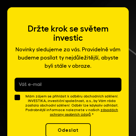
Držte krok se světem
investic
Novinky sledujeme za vás. Pravidelně vám
budeme posílat ty nejdůležitější, abyste
byli stále v obraze.
E-
mail
*
Mám zájem se přihlásit k odběru obchodních sdělení.
INVESTIKA, investiční společnost, a.s., by Vám ráda
zasílala obchodní sdělení. Odběr lze kdykoliv odhlásit.
Podrobnější informace naleznete v našich
zásadách
ochrany osobních údajů
.*
Odeslat