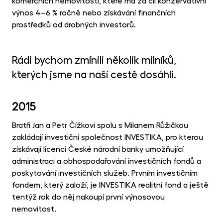
komerčních nemovitostí, které má za cíl konzervativní
výnos 4–6 % ročně nebo získávání finančních
prostředků od drobných investorů.
Rádi bychom zmínili několik milníků,
kterých jsme na naší cestě dosáhli.
2015
Bratři Jan a Petr Čížkovi spolu s Milanem Růžičkou
zakládají investiční společnost INVESTIKA, pro kterou
získávají licenci České národní banky umožňující
administraci a obhospodařování investičních fondů a
poskytování investičních služeb. Prvním investičním
fondem, který založí, je INVESTIKA realitní fond a ještě
tentýž rok do něj nakoupí první výnosovou
nemovitost.