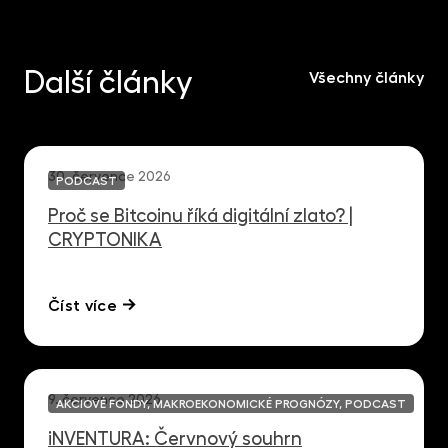
Další články
Všechny články
30. července 2026
PODCAST
Proč se Bitcoinu říká digitální zlato? |
CRYPTONIKA
Číst více
9. července 2026
AKCIOVÉ FONDY, MAKROEKONOMICKÉ PROGNÓZY, PODCAST
iNVENTURA: Červnový souhrn