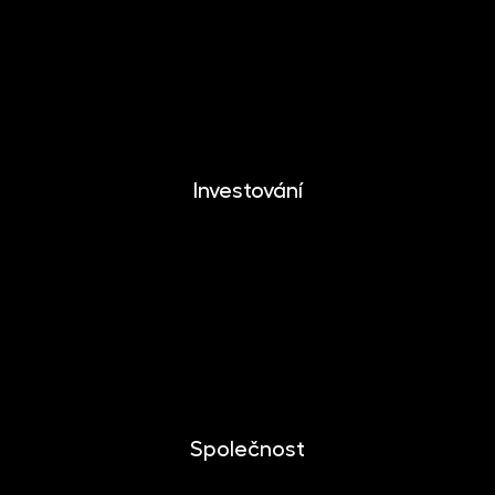
EUROMONETIKA
METALIKA
CRYPTONIKA
Investování
Investování
Mobilní aplikace
Dlouhodobý investiční produkt
Dokumenty ke stažení
Společnost