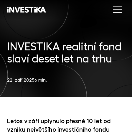
Menu
Nab
Inve
INVESTIKA realitní fond
INV
fon
slaví deset let na trhu
DIP
Inv
MON
fon
Mob
O sp
EU
22. září 2025
6 min.
dep
Nov
EFE
akc
Kon
DYN
uni
Letos v září uplynulo přesně 10 let od
příl
vzniku největšího investičního fondu