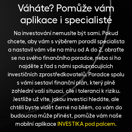
Váháte?
Pomůže vám
aplikace i specialisté
Na investování nemusíte být sami. Pokud
chcete, aby vám s výběrem poradil specialista
a nastavil vám vše na míru od A do Z, obraťte
se na svého finančního poradce, nebo si ho
najděte z řad s námi spolupracujících
investičních zprostředkovatelů
. Poradce spolu
s vámi sestaví finanční plán, který plně
zohlední vaši situaci, cíle i toleranci k riziku.
Jestliže už víte, jakou investici hledáte, ale
chtěli byste vidět černé na bílém, co vám do
budoucna může přinést, pomůže vám naše
mobilní aplikace
INVESTIKA pod palcem.