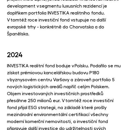
development v segmentu luxusních rezidencí je
doplňkem portfolia INVESTIKA realitního fondu.
V tomtéž roce investiční fond vstupuje na další
evropské trhy - konkrétně do Chorvatska a do
Španělska.
2024
INVESTIKA realitní fond boduje v Polsku. Podařilo se mu
získat prémiovou kancelářskou budovu P180
v byznysovém centru Varšavy a zároveň portfolio 5
nových logistických areálů napříč celým Polskem.
Objem investovaných investičních prostředků
přesáhne 250 milionů eur. V tomtéž roce investiční
fond přijal ESG strategii, na základě které prošly
mezinárodní environmentální certifikací všechny
moderní komerční nemovitosti, a investiční fond
připravuje další investice do udržitelnosti svých