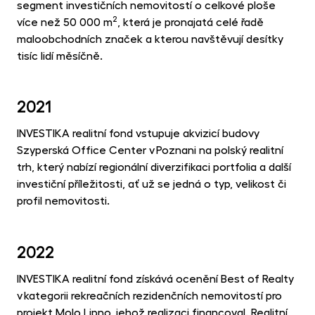
segment investičních nemovitostí o celkové ploše
2
více než 50 000 m
, která je pronajatá celé řadě
maloobchodních značek a kterou navštěvují desítky
tisíc lidí měsíčně.
2021
INVESTIKA realitní fond vstupuje akvizicí budovy
Szyperská Office Center v Poznani na polský realitní
trh, který nabízí regionální diverzifikaci portfolia a další
investiční příležitosti, ať už se jedná o typ, velikost či
profil nemovitosti.
2022
INVESTIKA realitní fond získává ocenění Best of Realty
v kategorii rekreačních rezidenčních nemovitostí pro
projekt Molo Lipno, jehož realizaci financoval. Realitní