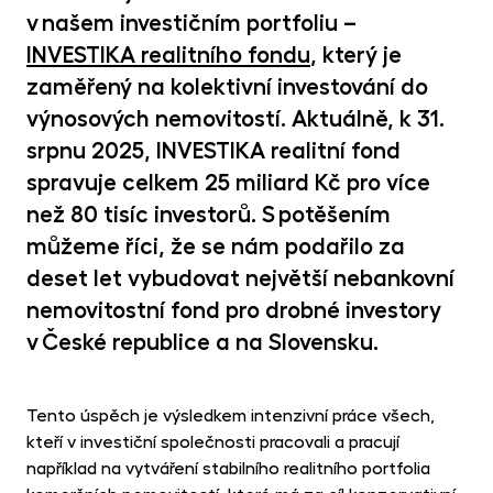
MET
v našem investičním portfoliu –
fon
INVESTIKA realitního fondu
, který je
CR
zaměřený na kolektivní investování do
kry
výnosových nemovitostí. Aktuálně, k 31.
srpnu 2025, INVESTIKA realitní fond
spravuje celkem 25 miliard Kč pro více
než 80 tisíc investorů. S potěšením
můžeme říci, že se nám podařilo za
deset let vybudovat největší nebankovní
nemovitostní fond pro drobné investory
v České republice a na Slovensku.
Tento úspěch je výsledkem intenzivní práce všech,
kteří v investiční společnosti pracovali a pracují
například na vytváření stabilního realitního portfolia