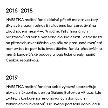
2016–2018
INVESTIKA realitní fond získává přízeň mezi investory,
díky své srozumitelnosti i cílovému konzervativnímu
zhodnocení mezi 4–6 % ročně. Příliv finančních
prostředků na sebe nenechá dlouho čekat. V závislosti
na přítocích investičního kapitálu se postupně rozrůstá
nemovitostní portfolio investičního fondu, především o
menší kancelářské budovy a logistické areály napříč
Českou republikou.
2019
INVESTIKA realitní fond na sebe výrazně upozorňuje
akvizicí nákupního centra Galerie Butovice v Praze, kde
zvítězí v konkurenci renomovaných domácích i
zahraničních investorů. Do svého portfolia doplní další