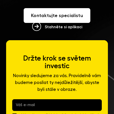
Kontaktujte specialistu
Stahněte si aplikaci
Držte krok se světem
investic
Novinky sledujeme za vás. Pravidelně vám
budeme posílat ty nejdůležitější, abyste
byli stále v obraze.
E-
mail
*