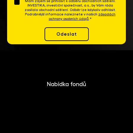
Mám zájem se přihlásit k odběru obchodních sdělení.
INVESTIKA, investiční společnost, a.s., by Vám ráda
zasílala obchodní sdělení. Odběr lze kdykoliv odhlásit.
Podrobnější informace naleznete v našich
zásadách
ochrany osobních údajů
.*
Odeslat
Nabídka fondů
INVESTIKA
MONETIKA
EFEKTIKA
DYNAMIKA