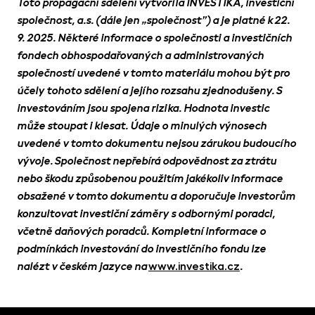
Toto propagační sdělení vytvořila INVESTIKA, investiční
společnost, a.s. (dále jen „společnost”) a je platné k 22.
9. 2025. Některé informace o společnosti a investičních
fondech obhospodařovaných a administrovaných
společností uvedené v tomto materiálu mohou být pro
účely tohoto sdělení a jejího rozsahu zjednodušeny. S
investováním jsou spojena rizika. Hodnota investic
může stoupat i klesat. Údaje o minulých výnosech
uvedené v tomto dokumentu nejsou zárukou budoucího
vývoje. Společnost nepřebírá odpovědnost za ztrátu
nebo škodu způsobenou použitím jakékoliv informace
obsažené v tomto dokumentu a doporučuje investorům
konzultovat investiční záměry s odbornými poradci,
včetně daňových poradců. Kompletní informace o
podmínkách investování do investičního fondu lze
www.investika.cz
nalézt v českém jazyce na
.