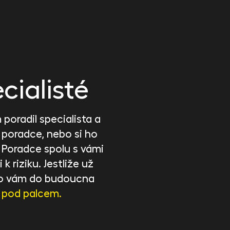
cialisté
poradil specialista a
 poradce, nebo si ho
. Poradce spolu s vámi
 k riziku. Jestliže už
, co vám do budoucna
 pod palcem.