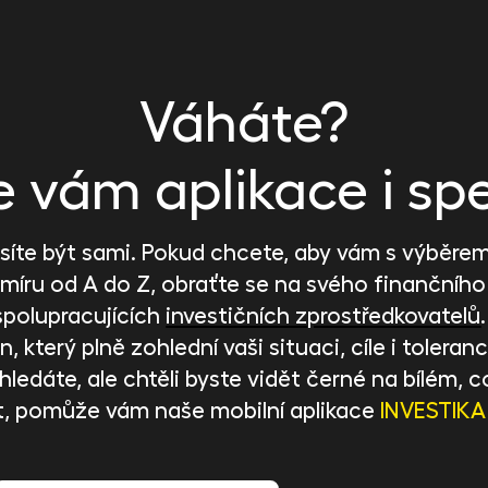
Váháte?
vám aplikace i spe
íte být sami. Pokud chcete, aby vám s výběrem 
 míru od A do Z, obraťte se na svého finančního
spolupracujících
investičních zprostředkovatelů
, který plně zohlední vaši situaci, cíle i toleranci
ci hledáte, ale chtěli byste vidět černé na bílém
t, pomůže vám naše mobilní aplikace
INVESTIKA