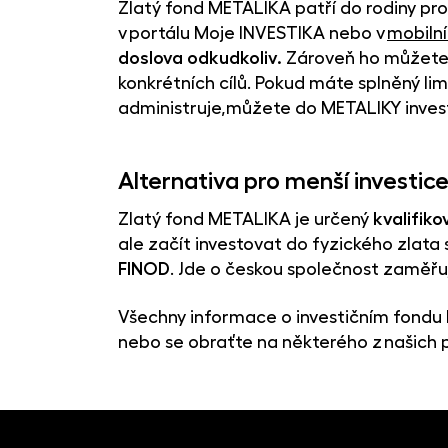
Zlatý fond METALIKA patří do rodiny pr
v portálu Moje INVESTIKA nebo v
mobilní
doslova odkudkoliv.
Zároveň ho můžet
konkrétních cílů. Pokud máte splněný li
administruje,můžete do METALIKY invest
Alternativa pro menší investic
Zlatý fond METALIKA je určený
kvalifiko
ale začít investovat do fyzického zlata 
FINOD
. Jde o českou společnost zaměřují
Všechny informace o investičním fond
nebo se obraťte na některého z našich 