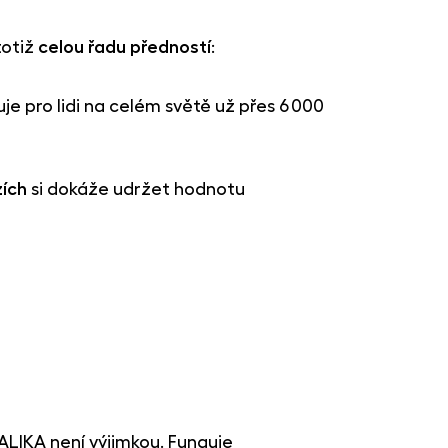
totiž
celou řadu předností
:
je pro lidi na celém světě už přes 6 000
zích
si dokáže udržet hodnotu
TALIKA není výjimkou. Funguje