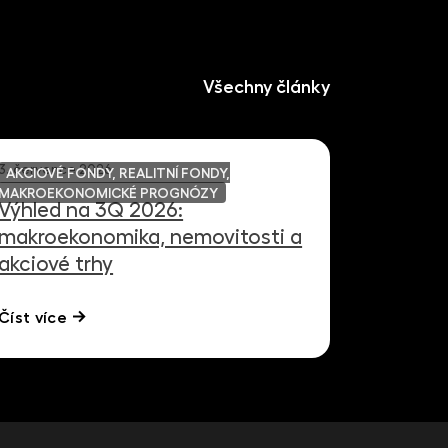
Všechny články
3. července 2026
AKCIOVÉ FONDY, REALITNÍ FONDY,
MAKROEKONOMICKÉ PROGNÓZY
Výhled na 3Q 2026:
makroekonomika, nemovitosti a
akciové trhy
Číst více