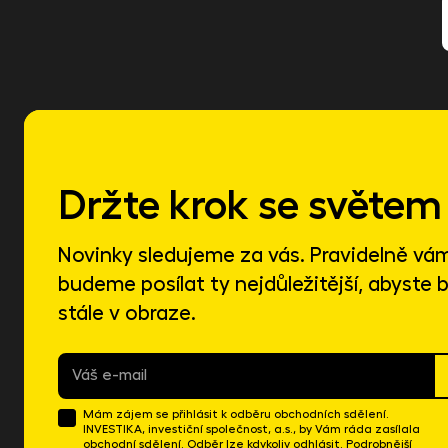
Držte krok se světem 
Novinky sledujeme za vás. Pravidelně vá
budeme posílat ty nejdůležitější, abyste b
stále v obraze.
E-
mail
*
Mám zájem se přihlásit k odběru obchodních sdělení.
INVESTIKA, investiční společnost, a.s., by Vám ráda zasílala
obchodní sdělení. Odběr lze kdykoliv odhlásit. Podrobnější