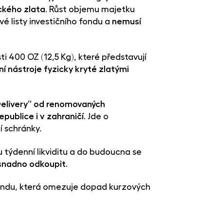
ického zlata
. Růst objemu majetku
é listy investičního fondu a
nemusí
i 400 OZ (12,5 Kg), které představují
ní nástroje fyzicky kryté zlatými
elivery“ od renomovaných
publice i v zahraničí
. Jde o
í schránky.
 týdenní likviditu a do budoucna se
 snadno odkoupit
.
ondu, která omezuje dopad kurzových