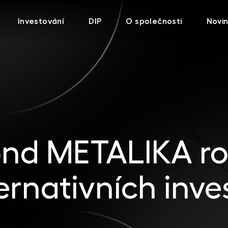
Investování
DIP
O společnosti
Novi
ond METALIKA roz
ernativních inve