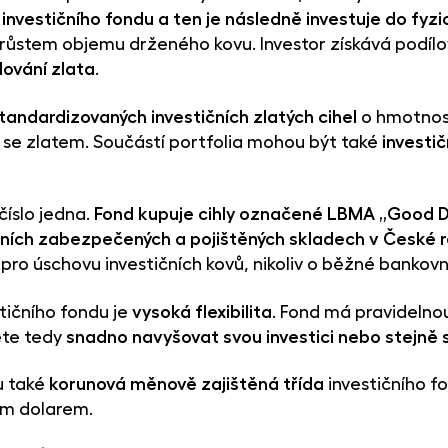
 investičního fondu a ten je následně investuje do fyz
s růstem objemu drženého kovu. Investor získává podílov
dování zlata
.
tandardizovaných investičních zlatých cihel
o hmotnost
 se zlatem. Součástí portfolia mohou být také
investič
číslo jedna.
Fond kupuje cihly označené LBMA „Good D
ních zabezpečených a pojištěných skladech v České re
pro úschovu investičních kovů, nikoliv o běžné bankovn
tičního fondu je
vysoká flexibilita
. Fond má pravidelnou
ete tedy
snadno navyšovat svou investici nebo stejně
u také
korunová měnově zajištěná třída
investičního f
ým dolarem.