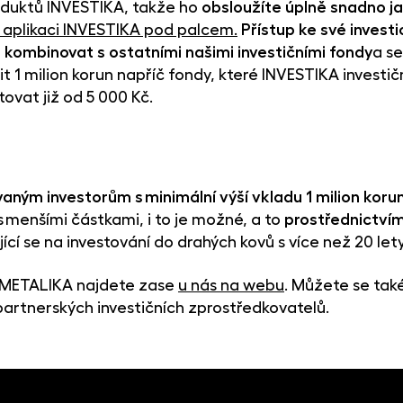
oduktů INVESTIKA, takže ho
obsloužíte úplně snadno ja
 aplikaci INVESTIKA pod palcem
.
Přístup ke své investi
e
kombinovat s ostatními našimi investičními fondy
a se
mit 1 milion korun napříč fondy, které INVESTIKA inves
ovat již od 5 000 Kč.
e
vaným investorům s minimální výší vkladu 1 milion koru
s menšími částkami, i to je možné, a to
prostřednictví
cí se na investování do drahých kovů s více než 20 lety 
u METALIKA najdete zase
u nás na webu
. Můžete se ta
partnerských investičních zprostředkovatelů.