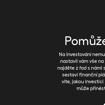
Pomůže 
Na investování nemus
nastavil vám vše na
najděte z řad s námi 
sestaví finanční plán
víte, jakou investi
může přinés