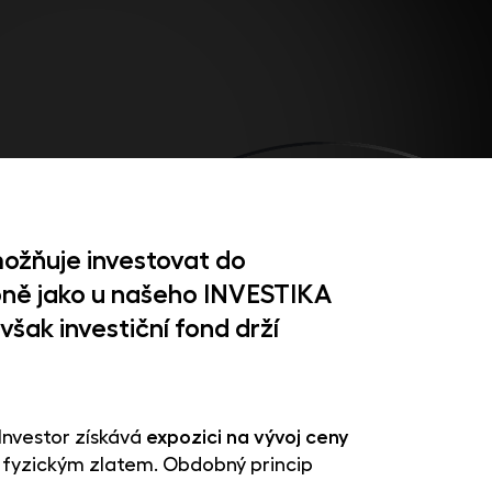
možňuje investovat do
bně jako u našeho INVESTIKA
šak investiční fond drží
 Investor získává
expozici na vývoj ceny
ch fyzickým zlatem. Obdobný princip