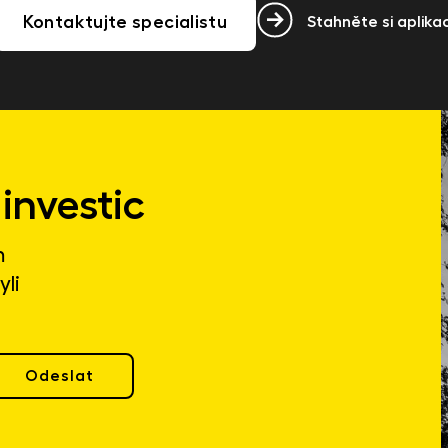
Kontaktujte specialistu
Stahněte si aplikac
investic
m
yli
Odeslat