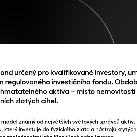
ond určený pro kvalifikované investory, u
ím regulovaného investičního fondu. Obdo
 hmatatelného aktiva – místo nemovitostí v
ních zlatých cihel.
h
model známý od největších světových správců aktiv
.
u
, který investuje do fyzického zlata a nástrojů krytý
vané společnostmi jako BlackRock nebo Invesco.