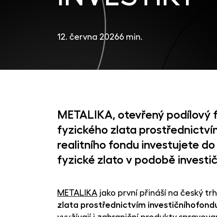
12. června 2026
6 min.
METALIKA, otevřený podílový f
fyzického zlata prostřednictv
realitního fondu investujete do
fyzické zlato v podobě investič
METALIKA
jako první přináší na český tr
zlata prostřednictvím investičníhofond
využívají i zahraniční produkty spravo