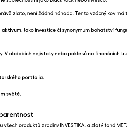
li právě zlato, není žádná náhoda. Tento vzácný kov má 
é aktivum
. Jako investice či synonymum bohatství fungu
y.
V obdobích nejistoty nebo poklesů na finančních tr
torského portfolia
.
ém světě
.
sparentnost
e u všech produktů z rodiny INVESTIKA, a zlatý fond ME