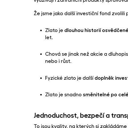
Že jsme jako další investiční fond zvoli
Zlato je
dlouhou historií osvědčen
let.
Chová se jinak než akcie a dluhopis
nebo i růst.
Fyzické zlato je další
doplněk inves
Zlato je snadno
směnitelné po cel
Jednoduchost, bezpečí a tran
To jsou kvality, na kterých si zakládám