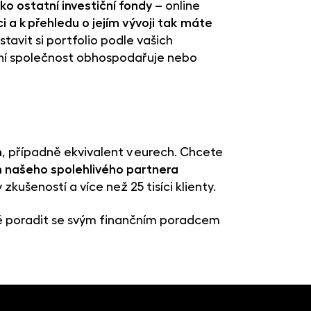
ko ostatní investiční fondy
– online
ci a k přehledu o jejím vývoji tak máte
stavit si portfolio podle vašich
tiční společnost obhospodařuje nebo
n
, případně ekvivalent v eurech. Chcete
m našeho spolehlivého partnera
zkušeností a více než 25 tisíci klienty.
ké poradit se svým finančním poradcem