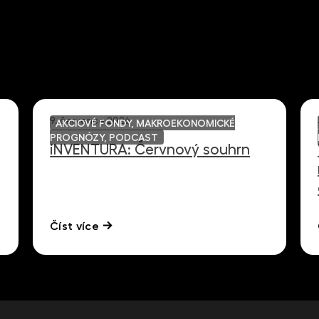
9. července 2026
AKCIOVÉ FONDY, MAKROEKONOMICKÉ
PROGNÓZY, PODCAST
iNVENTURA: Červnový souhrn
Číst více