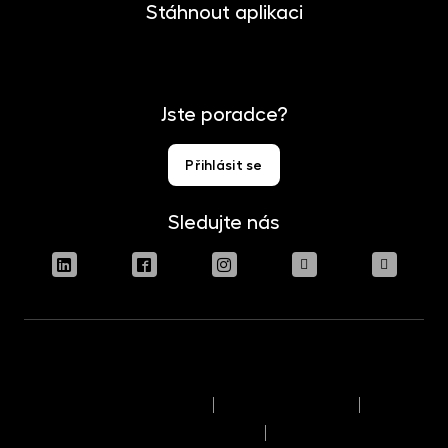
Stáhnout aplikaci
Jste poradce?
Přihlásit se
Sledujte nás
Podmínky užívání stránek
Právní upozornění
Pravidla výkonu hlasovacích práv