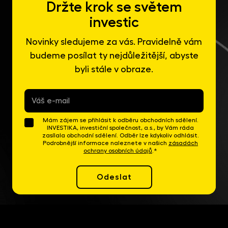
Držte krok se světem
investic
Novinky sledujeme za vás. Pravidelně vám
budeme posílat ty nejdůležitější, abyste
byli stále v obraze.
E-
mail
*
Mám zájem se přihlásit k odběru obchodních sdělení.
INVESTIKA, investiční společnost, a.s., by Vám ráda
zasílala obchodní sdělení. Odběr lze kdykoliv odhlásit.
Podrobnější informace naleznete v našich
zásadách
ochrany osobních údajů
.*
Odeslat