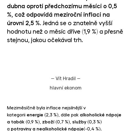
MET
dubna oproti předchozímu měsíci o 0,5
fon
%, což odpovídá meziroční inflaci na
CR
úrovni 2,5 %
. Jedná se o znatelně vyšší
kry
hodnotu než o měsíc dříve (1,9 %) a přesně
stejnou, jakou očekával trh.
—
Vít Hradil
—
hlavní ekonom
Meziměsíčně byla inflace nejsilnější v
kategorii
energie
(2,3 %), dále pak
alkoholické nápoje
a tabák
(0,9 %),
zboží
(0,7 %),
služby
(0,3 %)
a
potraviny a nealkoholické nápoje
(-0,4 %).