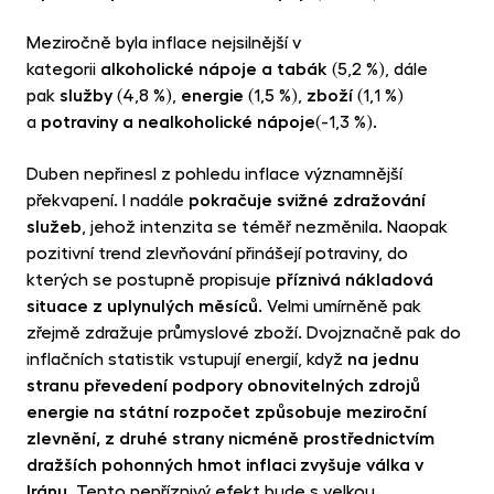
Meziročně byla inflace nejsilnější v
kategorii
alkoholické nápoje a tabák
(5,2 %), dále
pak
služby
(4,8 %),
energie
(1,5 %),
zboží
(1,1 %)
a
potraviny a nealkoholické nápoje
(-1,3 %).
Duben nepřinesl z pohledu inflace významnější
překvapení. I nadále
pokračuje svižné zdražování
služeb
, jehož intenzita se téměř nezměnila. Naopak
pozitivní trend zlevňování přinášejí potraviny, do
kterých se postupně propisuje
příznivá nákladová
situace z uplynulých měsíců
. Velmi umírněně pak
zřejmě zdražuje průmyslové zboží. Dvojznačně pak do
inflačních statistik vstupují energií, když
na jednu
stranu převedení podpory obnovitelných zdrojů
energie na státní rozpočet způsobuje meziroční
zlevnění, z druhé strany nicméně prostřednictvím
dražších pohonných hmot inflaci zvyšuje válka v
Iránu
. Tento nepříznivý efekt bude s velkou