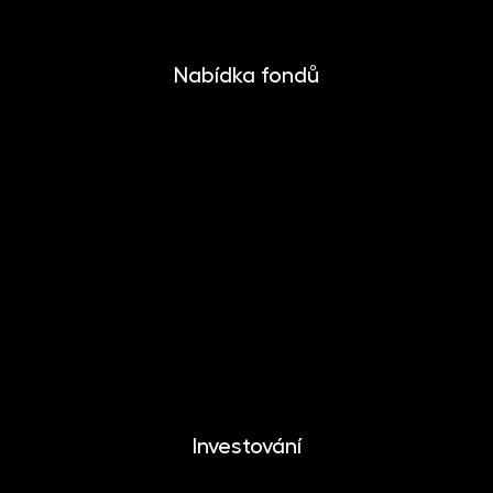
Nabídka fondů
INVESTIKA
MONETIKA
EFEKTIKA
DYNAMIKA
EUROMONETIKA
METALIKA
CRYPTONIKA
Investování