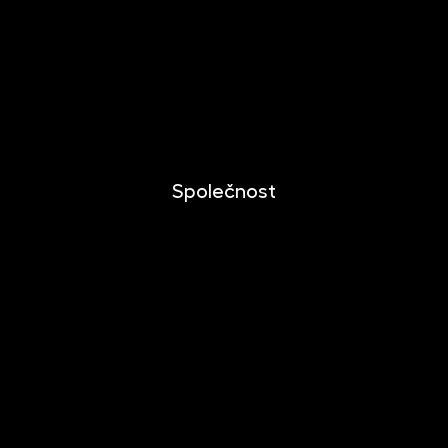
Investování
Mobilní aplikace
Dlouhodobý investiční produkt
Dokumenty ke stažení
Společnost
O společnosti
Novinky
Kariéra
Kontakt
Pro media