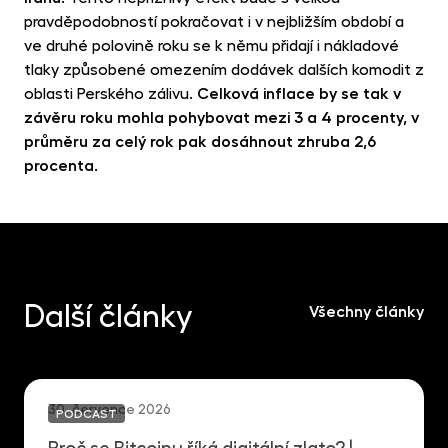
pravděpodobností pokračovat i v nejbližším období a
ve druhé polovině roku se k němu přidají i nákladové
tlaky způsobené omezením dodávek dalších komodit z
oblasti Perského zálivu.
Celková inflace by se tak v
závěru roku mohla pohybovat mezi 3 a 4 procenty, v
průměru za celý rok pak dosáhnout zhruba 2,6
procenta
.
Další články
Všechny články
30. července 2026
PODCAST