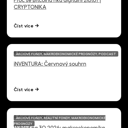
Proč se Bitcoinu říká digitální zlato? |
CRYPTONIKA
Číst více
9. července 2026
AKCIOVÉ FONDY, MAKROEKONOMICKÉ PROGNÓZY, PODCAST
iNVENTURA: Červnový souhrn
Číst více
3. července 2026
AKCIOVÉ FONDY, REALITNÍ FONDY, MAKROEKONOMICKÉ
PROGNÓZY
Výhled na 3Q 2026: makroekonomika,