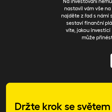
Na investování nemus
nastavil vám vše na
najděte z řad s námi 
sestaví finanční plán
víte, jakou investi
může přinés
Držte krok se světem 