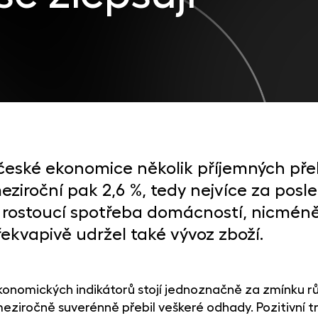
 české ekonomice několik příjemných pře
ziroční pak 2,6 %, tedy nejvíce za posle
ostoucí spotřeba domácností, nicméně př
překvapivě udržel také vývoz zboží.
konomických indikátorů stojí jednoznačně za zmínku r
ziročně suverénně přebil veškeré odhady. Pozitivní tra