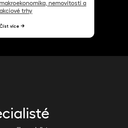
makroekonomika, nemovitosti a
akciové trhy
Číst více
cialisté