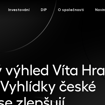
Investování
DIP
O společnosti
Novi
výhled Víta Hra
Vyhlídky české
e zlepšují