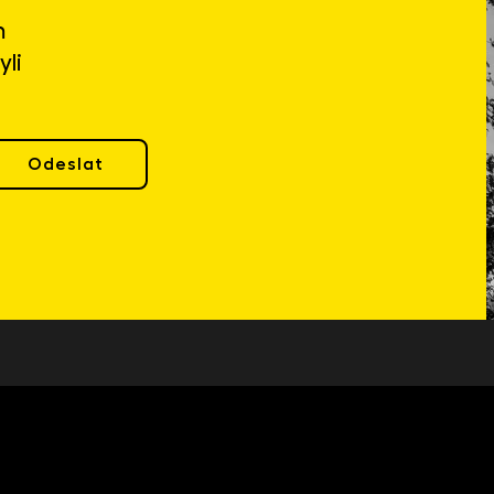
m
yli
Odeslat