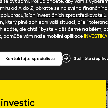
íte být sami. Pokud chcete, aby vám s výběrem 
 míru od A do Z, obraťte se na svého finančního
spolupracujících
investičních zprostředkovatelů
, který plně zohlední vaši situaci, cíle i toleranci
ci hledáte, ale chtěli byste vidět černé na bílém
t, pomůže vám naše mobilní aplikace
INVESTIKA
Kontaktujte specialistu
Stahněte si aplikac
investic