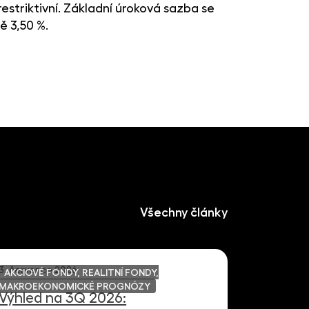
estriktivní. Základní úroková sazba se
ě 3,50 %.
Všechny články
3. července 2026
AKCIOVÉ FONDY, REALITNÍ FONDY,
MAKROEKONOMICKÉ PROGNÓZY
Výhled na 3Q 2026: