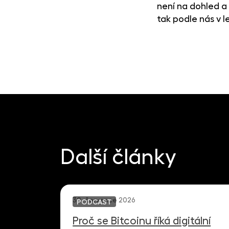
není na dohled a
tak podle nás v 
Další články
30. července 2026
PODCAST
Proč se Bitcoinu říká digitální