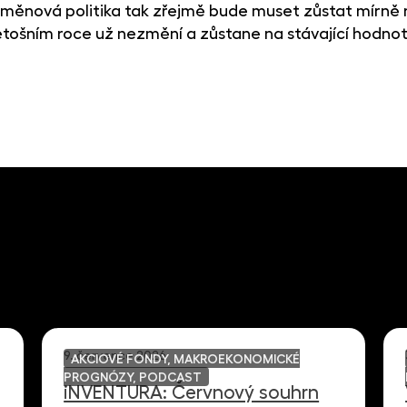
 měnová politika tak zřejmě bude muset zůstat mírně r
letošním roce už nezmění a zůstane na stávající hodnot
9. července 2026
AKCIOVÉ FONDY, MAKROEKONOMICKÉ
PROGNÓZY, PODCAST
iNVENTURA: Červnový souhrn