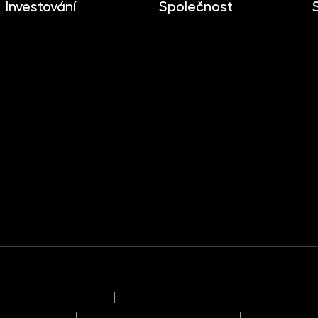
Investování
Společnost
Investování
O společnosti
Mobilní aplikace
Novinky
Dlouhodobý investiční
Kariéra
produkt
Kontakt
Dokumenty ke stažení
Pro media
ýkonu hlasovacích práv
Informace o politice odměňování
Re
sobních údajů
Informace o umístění kapitálu
Informace o 