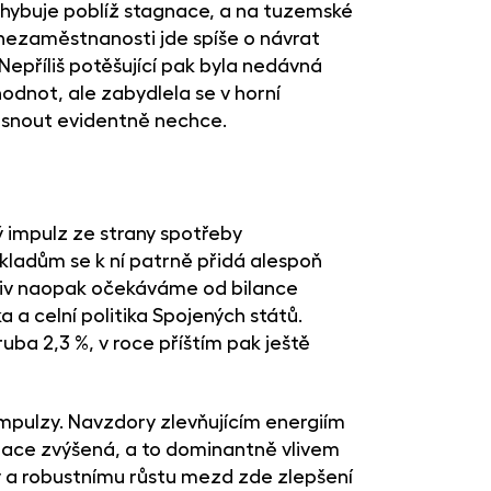
ohybuje poblíž stagnace, a na tuzemské
nezaměstnanosti jde spíše o návrat
Nepříliš potěšující pak byla nedávná
hodnot, ale zabydlela se v horní
klesnout evidentně nechce.
ý impulz ze strany spotřeby
kladům se k ní patrně přidá alespoň
vliv naopak očekáváme od bilance
a celní politika Spojených států.
uba 2,3 %, v roce příštím pak ještě
impulzy. Navzdory zlevňujícím energiím
lace zvýšená, a to dominantně vlivem
 a robustnímu růstu mezd zde zlepšení