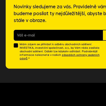
Novinky sledujeme za vás. Pravidelně vá
budeme posílat ty nejdůležitější, abyste b
stále v obraze.
E-
mail
*
Mám zájem se přihlásit k odběru obchodních sdělení.
INVESTIKA, investiční společnost, a.s., by Vám ráda zasílala
obchodní sdělení. Odběr lze kdykoliv odhlásit. Podrobnější
informace naleznete v našich
zásadách ochrany osobních
údajů
.*