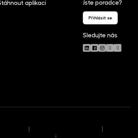
Jste poradce?
Stáhnout aplikaci
Přihlásit se
Sledujte nás
klamační řád
Časový rozvrh provozního dne
možných střetech zájmů