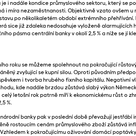
je i nadále kondice průmyslového sektoru, který se p
á i míra nezaměstnanosti. Objektivně vzato ovšem u 
stavu po několikaletém období extrémního přehřívání. 
terá sice již zdaleka nedosahuje vyloženě alarmujících 
ního pásma centrální banky v okolí 2,5 % a níže se jí 
šního roku se můžeme spolehnout na pokračující růstov
něný zvyšující se kupní silou. Oproti původním předpo
pěvkem i tvorba hrubého fixního kapitálu. Negativní 
hodu, kde nadále brzdou zůstává slabý výkon Německa 
celý letošní rok patrně míří k ekonomickému růst o zhr
2,5 %.
národní banky pak v poslední době převažují jestřábí 
něně rostoucím cenám průmyslového zboží zůstává inf
 Vzhledem k pokračujícímu oživování domácí poptávky