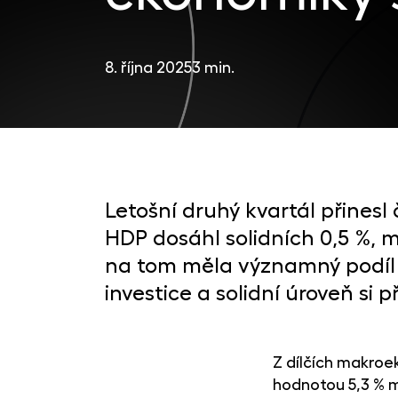
8. října 2025
3 min.
Letošní druhý kvartál přinesl
HDP dosáhl solidních 0,5 %, me
na tom měla významný podíl r
investice a solidní úroveň si 
Z dílčích makroe
hodnotou 5,3 % me