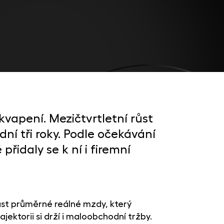
kvapení. Mezičtvrtletní růst
dní tři roky. Podle očekávání
idaly se k ní i firemní
ůst průměrné reálné mzdy, který
jektorii si drží i maloobchodní tržby.