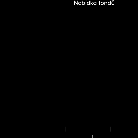
Nabídka fondů
INVESTIKA
MONETIKA
EFEKTIKA
DYNAMIKA
EUROMONETIKA
METALIKA
CRYPTONIKA
Podmínky užívání stránek
Právní upozornění
Pravidla v
Pravidla provádění obchodů a pokynů
Seznam příjemců o