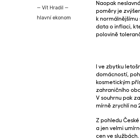
Naopak neslavná 
—
Vít Hradil
—
poměry je zvýšen
hlavní ekonom
k normálnějšímu 
data o inflaci, k
polovině toleranč
I ve zbytku leto
domácností, pohá
kosmetickým přís
zahraničního obc
V souhrnu pak za 
mírně zrychlí na 
Z pohledu České 
a jen velmi umír
cen ve službách.