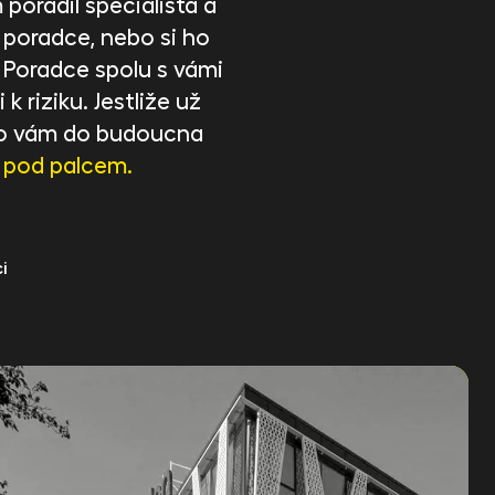
poradil specialista a
 poradce, nebo si ho
. Poradce spolu s vámi
 k riziku. Jestliže už
, co vám do budoucna
 pod palcem.
i