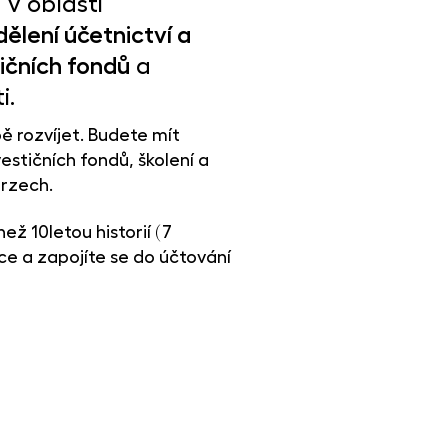
 v oblasti
ělení účetnictví a
tičních fondů
a
i.
ě rozvíjet. Budete mít
estičních fondů, školení a
urzech.
ež 10letou historií (7
ce a zapojíte se do účtování