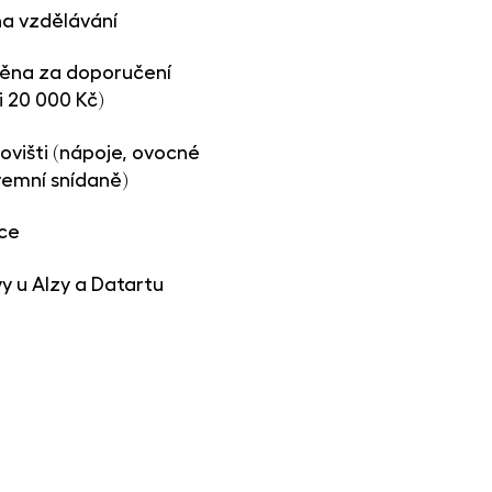
na vzdělávání
měna za doporučení
 20 000 Kč)
ovišti (nápoje, ovocné
iremní snídaně)
ce
 u Alzy a Datartu