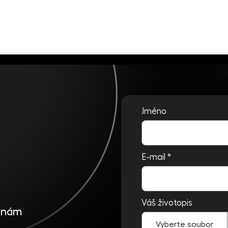
Jméno
E-mail
*
Váš životopis
e nám
Vyberte soubor