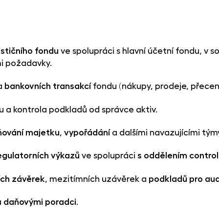
estičního fondu
ve spolupráci s hlavní účetní fondu, v 
mi požadavky.
a
bankovních
transakcí
fondu (nákupy, prodeje, přeceně
 a kontrola podkladů od správce aktiv.
ňování majetku
,
vypořádání
a dalšími navazujícími tým
egulatorních
výkazů
ve spolupráci
s oddělením control
ích závěrek
, mezitímních uzávěrek a
podkladů
pro aud
a
daňovými
poradci
.