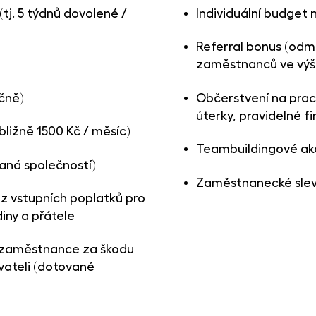
(tj. 5 týdnů dovolené /
Individuální budget 
Referral bonus (od
zaměstnanců ve výši
čně)
Občerstvení na prac
úterky, pravidelné f
bližně 1500 Kč / měsíc)
Teambuildingové ak
aná společností)
Zaměstnanecké slevy
z vstupních poplatků pro
iny a přátele
i zaměstnance za škodu
ateli (dotované