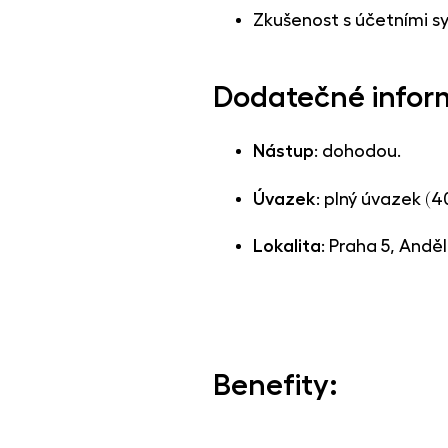
Zkušenost s účetními s
Dodatečné infor
Nástup
: dohodou.
Úvazek
: plný úvazek (4
Lokalita
: Praha 5, Andě
Benefity: