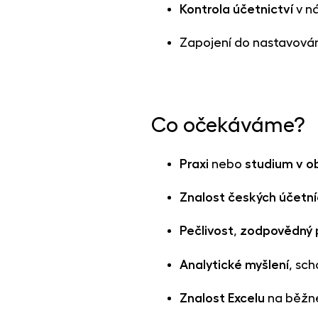
Kontrola
účetnictví
v ná
Zapojení do nastavování
Co očekáváme?
Praxi
nebo
studium
v o
Znalost českých účetní
Pečlivost
,
zodpovědný
Analytické
myšlení
, sc
Znalost Excelu
na běžné