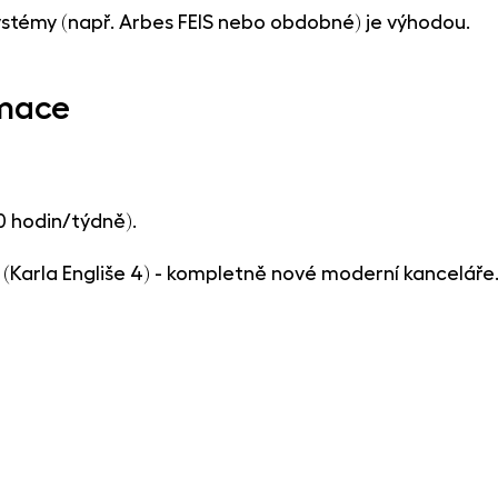
ystémy (např. Arbes FEIS nebo obdobné) je výhodou.
mace
0 hodin/týdně).
l (Karla Engliše 4) - kompletně nové moderní kanceláře