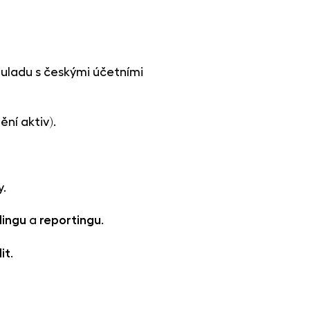
souladu s českými účetními
ní aktiv).
y.
lingu
a
reportingu
.
it
.