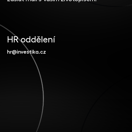
HR oddělení
hr@investika.cz