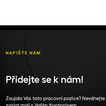
NAPIŠTE NÁM
Přidejte se k nám!
Zaujala Vás tato pracovní pozice? Neváhejt
zaslat mail s Vaším životopisem.