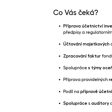
Co Vás čeká?
Příprava účetnictví inv
předpisy a regulatorní
Účtování
majetkových
Zpracování
faktur
fondu
Spolupráce
s týmy oce
Příprava pravidelných
r
Podíl na
přípravě účetn
Spolupráce
s
auditory