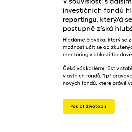
V souvislosti s dalš
investičních fondů 
reportingu
, který/á 
postupně získá hlubš
Hledáme člověka, který se za
možnost učit se od zkušených 
mentoring v oblasti fondové
Čeká vás kariérní růst v stab
vlastních fondů, 1 připravov
nových fondů, které právě vz
Poslat životopis