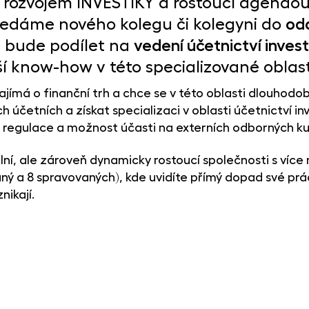
ím rozvojem INVESTIKY a rostoucí agendou
hledáme nového kolegu či kolegyni do
odd
se bude podílet na
vedení účetnictví inves
í know-how v této specializované oblast
jímá o finanční trh a chce se v této oblasti dlouhodob
účetních a získat specializaci v oblasti účetnictví inv
 regulace a možnost účasti na externích odborných k
ilní, ale zároveň dynamicky rostoucí společnosti s více n
aný a 8 spravovaných), kde uvidíte přímý dopad své prá
nikají.