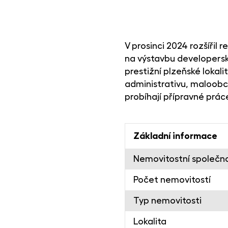
V prosinci 2024 rozšířil
na výstavbu developersk
prestižní plzeňské lokal
administrativu, maloobc
probíhají přípravné prác
Základní informace
Nemovitostní společn
Počet nemovitostí
Typ nemovitosti
Lokalita