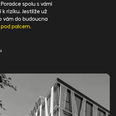
. Poradce spolu s vámi
 k riziku. Jestliže už
, co vám do budoucna
 pod palcem.
i