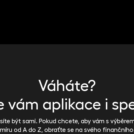
OBCHODNÍ DOMY
Obchodní centrum Höfe am Brühl
Lipsko
Váháte?
vám aplikace i spe
íte být sami. Pokud chcete, aby vám s výběrem 
 míru od A do Z, obraťte se na svého finančního