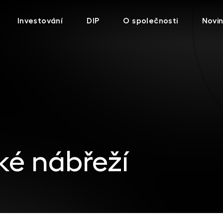
Investování
DIP
O společnosti
Novi
ké nábřeží