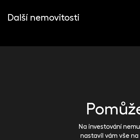
LOGISTICKÁ, PRŮMYSLOVÁ A DATOVÁ CENTRA
Portfolio logistiky v Polsku
Další nemovitosti
Bydhošť, Poznaň, Krakov, Gdaňsk, Kielce
Pomůže 
Na investování nemus
nastavil vám vše na