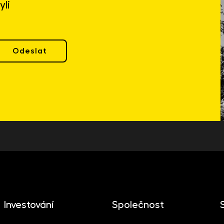
yli
Odeslat
Investování
Společnost