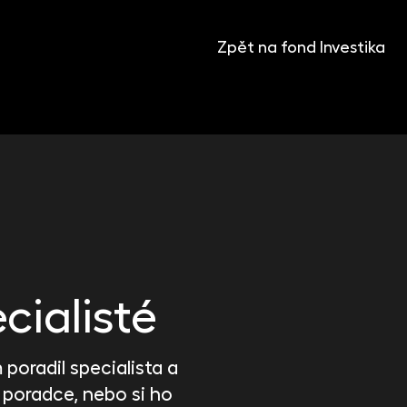
KANCELÁŘE
Face2Face Business Campus
Zpět na fond Investika
Katovice
cialisté
poradil specialista a
 poradce, nebo si ho