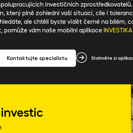
spolupracujících
investičních zprostředkovatelů
, který plně zohlední vaši situaci, cíle i toleranci
ci hledáte, ale chtěli byste vidět černé na bílém
t, pomůže vám naše mobilní aplikace
INVESTIKA
Kontaktujte specialistu
Stahněte si aplikac
investic
m