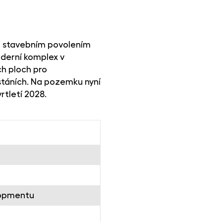
ným stavebním povolením
derní komplex v
h ploch pro
stáních. Na pozemku nyní
rtletí 2028.
lopmentu