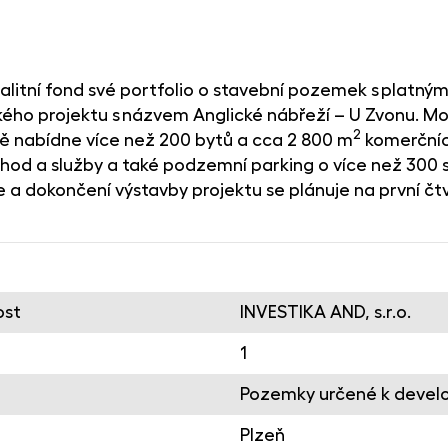
 realitní fond své portfolio o stavební pozemek s plat
ého projektu s názvem Anglické nábřeží – U Zvonu. Mo
2
itě nabídne více než 200 bytů a cca 2 800 m
komerčníc
hod a služby a také podzemní parking o více než 300 
e a dokončení výstavby projektu se plánuje na první čtv
ost
INVESTIKA AND, s.r.o.
1
Pozemky určené k deve
Plzeň