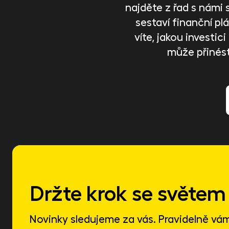
najděte z řad s námi 
sestaví finanční plán
víte, jakou investi
může přinés
Držte krok se světem 
Novinky sledujeme za vás. Pravidelně vá