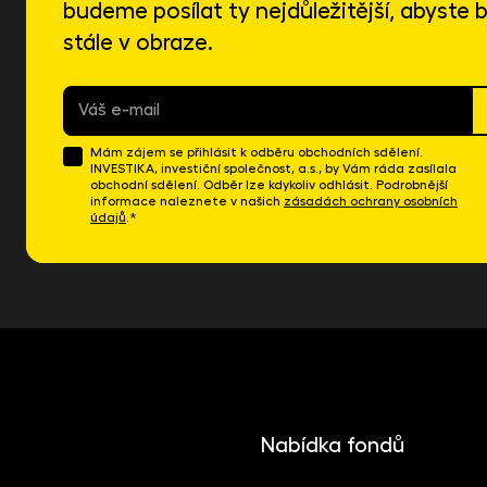
budeme posílat ty nejdůležitější, abyste b
stále v obraze.
E-
mail
*
Mám zájem se přihlásit k odběru obchodních sdělení.
INVESTIKA, investiční společnost, a.s., by Vám ráda zasílala
obchodní sdělení. Odběr lze kdykoliv odhlásit. Podrobnější
informace naleznete v našich
zásadách ochrany osobních
údajů
.*
Nabídka fondů