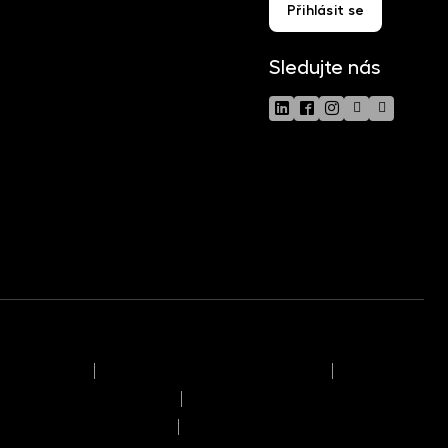
Přihlásit se
Sledujte nás
klamační řád
Časový rozvrh provozního dne
možných střetech zájmů
pracování osobních údajů