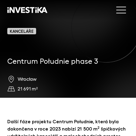
Menu
Nab
KANCELÁŘE
Inve
INV
fon
Centrum Południe phase 3
DIP
Inv
MON
fon
Mob
O sp
Wrocław
EU
dep
21 691 m²
Nov
EFE
akc
Kon
DYN
uni
Další fáze projektu Centrum Południe, která byla
příl
2
dokončena v roce 2023 nabízí 21 500 m
špičkových