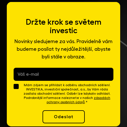
Držte krok se světem
investic
Novinky sledujeme za vás. Pravidelně vám
budeme posílat ty nejdůležitější, abyste
byli stále v obraze.
E-
mail
*
Mám zájem se přihlásit k odběru obchodních sdělení.
INVESTIKA, investiční společnost, a.s., by Vám ráda
zasílala obchodní sdělení. Odběr lze kdykoliv odhlásit.
Podrobnější informace naleznete v našich
zásadách
ochrany osobních údajů
.*
Odeslat