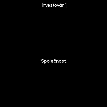
Investování
Investování
Mobilní aplikace
Dlouhodobý investiční produkt
Dokumenty ke stažení
Společnost
O společnosti
Novinky
Kariéra
Kontakt
Pro media