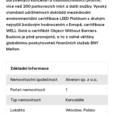
udržitelných kanceláří a maloobchodních prostor,
MET
více než 200 parkovacích míst a další služby. Vysoký
fon
standard udržitelnosti dokládá mezinárodní
CR
environmentální certifikace LEED Platinum s druhým
kry
nejvyšší bodovým hodnocením v Evropě, certifikace
WELL Gold a certifikát Object Without Barriers.
Budova je plně pronajatá, a to z valné většiny
globálnímu poskytovateli finančních služeb BNY
Mellon.
Základní informace
Nemovitostní společnost
Alveron sp. z o.o.
Počet nemovitostí
1
Typ nemovitosti
Kanceláře
Lokalita
Wrocław, Polsko