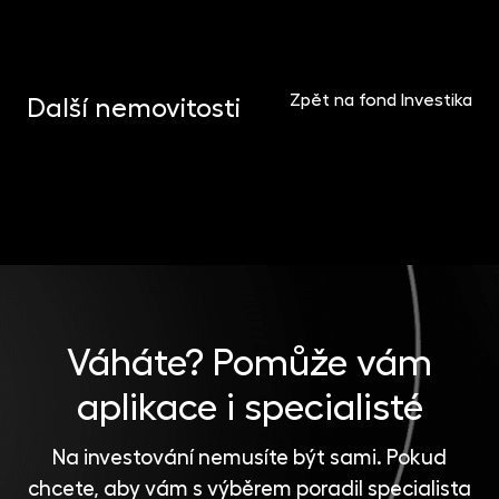
LOGISTICKÁ, PRŮMYSLOVÁ A DATOVÁ CENTRA
Zpět na fond Investika
Další nemovitosti
OBCHODNÍ DOMY
Portfolio logistiky v Polsku
KANCELÁŘE
Obchodní centrum Höfe am Brühl
Bydhošť, Poznaň, Krakov, Gdaňsk, Kielce
Face2Face Business Campus
Lipsko
Katovice
Váháte?
Pomůže vám
aplikace i specialisté
Na investování nemusíte být sami. Pokud
chcete, aby vám s výběrem poradil specialista