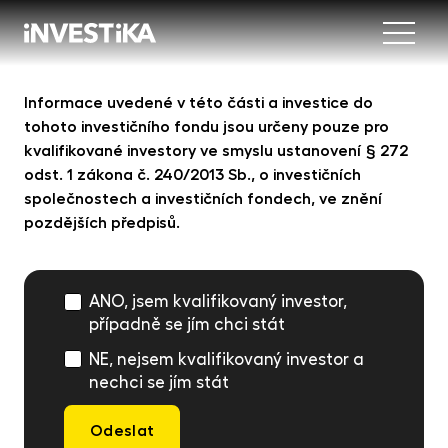
Menu
Nab
Informace uvedené v této části a investice do
tohoto investičního fondu jsou určeny pouze pro
Inve
INV
kvalifikované investory ve smyslu ustanovení § 272
fon
odst. 1 zákona č. 240/2013 Sb., o investičních
společnostech a investičních fondech, ve znění
DIP
Inv
MON
pozdějších předpisů.
fon
Mob
O sp
EU
dep
ANO, jsem kvalifikovaný investor,
Nov
EFE
případně se jím chci stát
akc
NE, nejsem kvalifikovaný investor a
Kon
DYN
nechci se jím stát
uni
příl
Odeslat