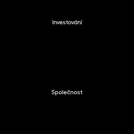
Investování
Investování
Mobilní aplikace
Dlouhodobý investiční produkt
Dokumenty ke stažení
Společnost
O společnosti
Novinky
Kariéra