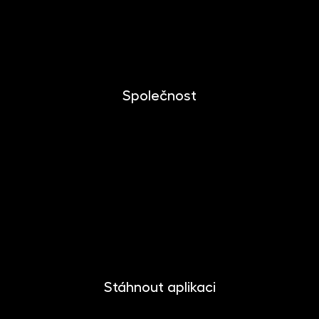
Dlouhodobý investiční produkt
Dokumenty ke stažení
Společnost
O společnosti
Novinky
Kariéra
Kontakt
Pro media
Stáhnout aplikaci