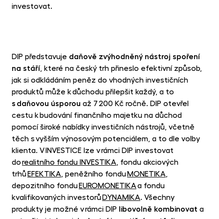
investovat.
DIP představuje
daňově zvýhodněný nástroj spoření
na stáří
, které na český trh přineslo efektivní způsob,
jak si odkládáním peněz do vhodných investičních
produktů může k důchodu přilepšit každý, a to
s daňovou úsporou
až 7 200 Kč ročně. DIP otevřel
cestu k budování finančního majetku na důchod
pomocí široké nabídky investičních nástrojů, včetně
těch s vyšším výnosovým potenciálem, a to dle volby
klienta. V INVESTICE lze v rámci DIP investovat
do
realitního fondu INVESTIKA
, fondu akciových
trhů
EFEKTIKA
, peněžního fondu
MONETIKA
,
depozitního fondu
EUROMONETIKA
a fondu
kvalifikovaných investorů
DYNAMIKA
. Všechny
produkty je možné v rámci DIP
libovolně kombinovat
a