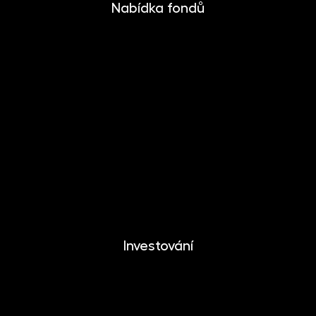
Nabídka fondů
INVESTIKA
MONETIKA
EFEKTIKA
DYNAMIKA
EUROMONETIKA
METALIKA
CRYPTONIKA
Investování
Investování
Mobilní aplikace