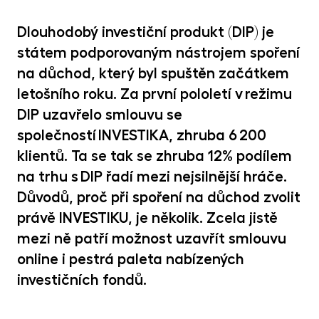
MET
fon
Dlouhodobý investiční produkt (DIP) je
CR
státem podporovaným nástrojem spoření
kry
na důchod, který byl spuštěn začátkem
letošního roku. Za první pololetí v režimu
DIP uzavřelo smlouvu se
společností INVESTIKA, zhruba 6 200
klientů. Ta se tak se zhruba 12% podílem
na trhu s DIP řadí mezi nejsilnější hráče.
Důvodů, proč při spoření na důchod zvolit
právě INVESTIKU, je několik. Zcela jistě
mezi ně patří možnost uzavřít smlouvu
online i pestrá paleta nabízených
investičních fondů.