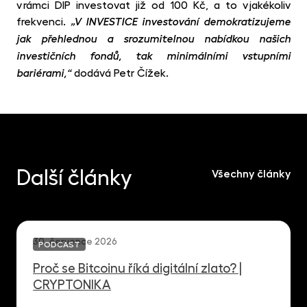
v rámci DIP investovat již od 100 Kč, a to v jakékoliv
frekvenci.
„V INVESTICE investování demokratizujeme
jak přehlednou a srozumitelnou nabídkou našich
investičních fondů, tak minimálními vstupními
dodává Petr Čížek.
bariérami,“
Další články
Všechny články
30. července 2026
PODCAST
Proč se Bitcoinu říká digitální zlato? |
CRYPTONIKA