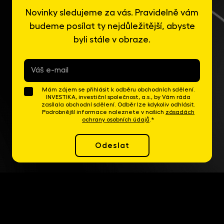
Novinky sledujeme za vás. Pravidelně vám
budeme posílat ty nejdůležitější, abyste
byli stále v obraze.
E-
mail
*
Mám zájem se přihlásit k odběru obchodních sdělení.
INVESTIKA, investiční společnost, a.s., by Vám ráda
zasílala obchodní sdělení. Odběr lze kdykoliv odhlásit.
Podrobnější informace naleznete v našich
zásadách
ochrany osobních údajů
.*
Odeslat