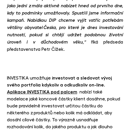
jako jedni z mála aktivně nabízet hned od prvního dne,
kdy to podmínky umožňovaly. Spustili jsme informační
kampaň. Nabídkou DIP chceme vyjít vstříc potřebám
většiny obyvatel Česka, pro které je dnes investování
nutností, pokud si chtějí udržet podobnou životní
říká předseda
úroveň i v důchodovém věku,“
představenstva Petr Čížek.
INVESTIKA umožňuje
investovat a sledovat vývoj
svého portfolia kdykoliv a odkudkoliv
on-line.
Aplikace INVESTIKA pod palcem
nabízí také
modelace jaké koncové částky klient dosáhne, pokud
bude pravidelně investovat určitou částku do
některého z produktů nebo kolik má odkládat, aby
dosáhl cílové částky. To výrazně usnadňuje
rozhodování kolik, do jakého produktu a jak dlouho