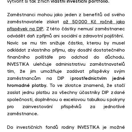
vytvořit si tak z nich
vlastní investiční portfolio
.
Zaměstnanci mohou jako jeden z benefitů od svého
zaměstnavatele získat
až 50 000 Kč ročně jako
příspěvek na DIP
. Z této částky nemusí zaměstnanec
odvádět daň z příjmů ani sociální a zdravotní pojištění.
Navíc se mu tím snižuje částka, kterou by musel
odkládat z vlastního příjmu, aby dosáhl dostatečného
finančního polštáře pro odchod do důchodu.
INVESTIKA ulehčuje administrativu zaměstnavatelů
tím, že jim umožňuje zadávat příspěvky svým
zaměstnancům na DIP i
prostřednictvím jedné
hromadné platby
. To ve zkratce znamená, že stačí
zaslat jednu platbu za všechny účastníky DIP z dané
společnosti, doplněnou o excelovou tabulkou s pokyny
pro zainvestování příspěvků za jednotlivé
zaměstnance.
Do investičních fondů rodiny INVESTIKA je možné