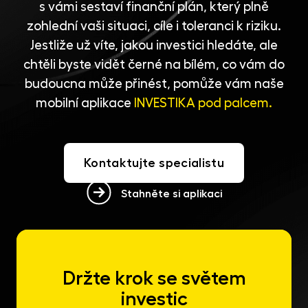
s vámi sestaví finanční plán, který plně
zohlední vaši situaci, cíle i toleranci k riziku.
Jestliže už víte, jakou investici hledáte, ale
chtěli byste vidět černé na bílém, co vám do
budoucna může přinést, pomůže vám naše
mobilní aplikace
INVESTIKA pod palcem.
Kontaktujte specialistu
Stahněte si aplikaci
Držte krok se světem
investic