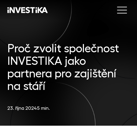
Menu
Nab
Inve
Proč zvolit společnost
INV
fon
INVESTIKA jako
DIP
Inv
MON
fon
partnera pro zajištění
Mob
O sp
EU
na stáří
dep
Nov
EFE
akc
23. října 2024
5 min.
Kon
DYN
uni
příl