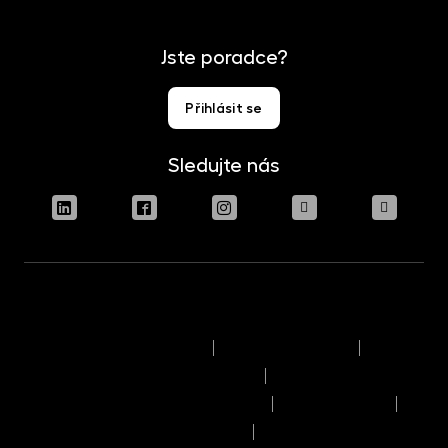
Jste poradce?
Přihlásit se
Sledujte nás
Podmínky užívání stránek
Právní upozornění
Pravidla výkonu hlasovacích práv
Informace o politice odměňování
Reklamační řád
Časový rozvrh provozního dne