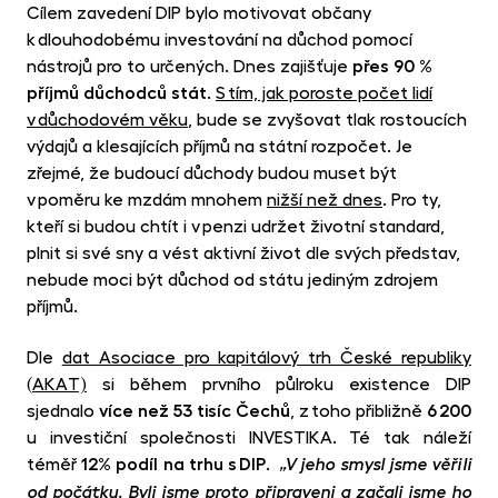
Cílem zavedení DIP bylo motivovat občany
k dlouhodobému investování na důchod pomocí
nástrojů pro to určených. Dnes zajišťuje
přes 90 %
příjmů důchodců stát
.
S tím, jak poroste počet lidí
v důchodovém věku
, bude se zvyšovat tlak rostoucích
výdajů a klesajících příjmů na státní rozpočet. Je
zřejmé, že budoucí důchody budou muset být
v poměru ke mzdám mnohem
nižší než dnes
. Pro ty,
kteří si budou chtít i v penzi udržet životní standard,
plnit si své sny a vést aktivní život dle svých představ,
nebude moci být důchod od státu jediným zdrojem
příjmů.
Dle
dat Asociace pro kapitálový trh České republiky
(AKAT)
si během prvního půlroku existence DIP
sjednalo
více než 53 tisíc Čechů
, z toho přibližně
6 200
u investiční společnosti INVESTIKA. Té tak náleží
téměř
12% podíl na trhu s DIP
.
„V jeho smysl jsme věřili
od počátku. Byli jsme proto připraveni a začali jsme ho