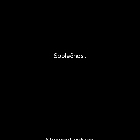
Mobilní aplikace
Dlouhodobý investiční produkt
Dokumenty ke stažení
Společnost
O společnosti
Novinky
Kariéra
Kontakt
Pro media
Stáhnout aplikaci