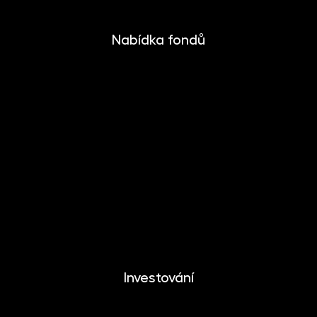
Nabídka fondů
INVESTIKA
MONETIKA
EFEKTIKA
DYNAMIKA
EUROMONETIKA
METALIKA
CRYPTONIKA
Investování
Investování