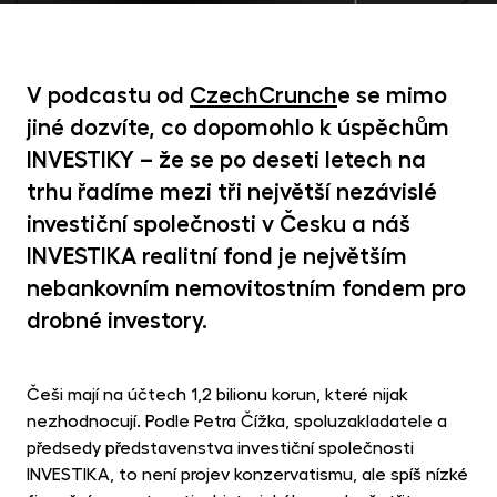
MET
fon
CR
kry
V podcastu od
CzechCrunch
e se mimo
jiné dozvíte, co dopomohlo k úspěchům
INVESTIKY – že se po deseti letech na
trhu řadíme mezi tři největší nezávislé
investiční společnosti v Česku a náš
INVESTIKA realitní fond je největším
nebankovním nemovitostním fondem pro
drobné investory.
Češi mají na účtech 1,2 bilionu korun, které nijak
nezhodnocují. Podle Petra Čížka, spoluzakladatele a
předsedy představenstva investiční společnosti
INVESTIKA, to není projev konzervatismu, ale spíš nízké