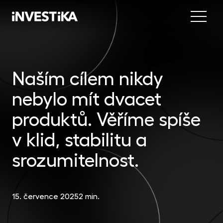
Menu
Nab
Inve
Naším cílem nikdy
INV
fon
nebylo mít dvacet
DIP
Inv
MON
fon
produktů. Věříme spíše
Mob
O sp
EU
v klid, stabilitu a
dep
Nov
srozumitelnost.
EFE
akc
Kon
DYN
15. července 2025
2 min.
uni
příl