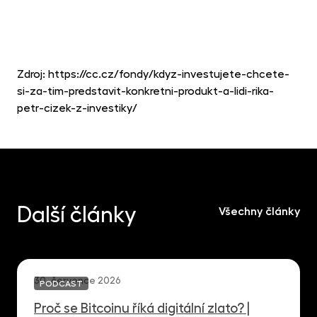
Zdroj: https://cc.cz/fondy/kdyz-investujete-chcete-
si-za-tim-predstavit-konkretni-produkt-a-lidi-rika-
petr-cizek-z-investiky/
Další články
Všechny články
30. července 2026
PODCAST
Proč se Bitcoinu říká digitální zlato? |