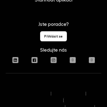
Jste poradce?
Přihlásit se
Sledujte nás
Podmínky užívání stránek
Právní upozornění
Pravidla výkonu hlasovacích práv
Informace o politice odměňování
Reklamační řád