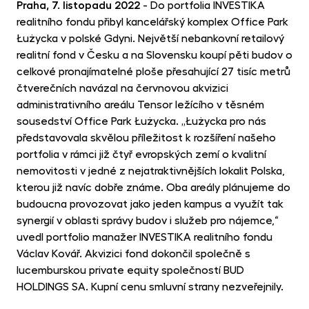
MET
Praha, 7. listopadu 2022
- Do portfolia INVESTIKA
fon
realitního fondu přibyl kancelářský komplex Office Park
Łużycka v polské Gdyni. Největší nebankovní retailový
CR
realitní fond v Česku a na Slovensku koupí pěti budov o
kry
celkové pronajímatelné ploše přesahující 27 tisíc metrů
čtverečních navázal na červnovou akvizici
administrativního areálu Tensor ležícího v těsném
sousedství Office Park Łużycka. „Łużycka pro nás
představovala skvělou příležitost k rozšíření našeho
portfolia v rámci již čtyř evropských zemí o kvalitní
nemovitosti v jedné z nejatraktivnějších lokalit Polska,
kterou již navíc dobře známe. Oba areály plánujeme do
budoucna provozovat jako jeden kampus a využít tak
synergií v oblasti správy budov i služeb pro nájemce,“
uvedl portfolio manažer INVESTIKA realitního fondu
Václav Kovář. Akvizici fond dokončil společně s
lucemburskou private equity společností BUD
HOLDINGS SA. Kupní cenu smluvní strany nezveřejnily.