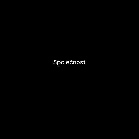
Investování
Mobilní aplikace
Dlouhodobý investiční produkt
Dokumenty ke stažení
Společnost
O společnosti
Novinky
Kariéra
Kontakt
Pro media