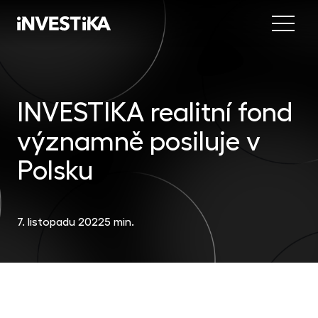
Menu
Nab
Inve
INVESTIKA realitní fond
INV
fon
významně posiluje v
DIP
Inv
MON
fon
Polsku
Mob
O sp
EU
dep
Nov
7. listopadu 2022
5 min.
EFE
akc
Kon
DYN
uni
příl