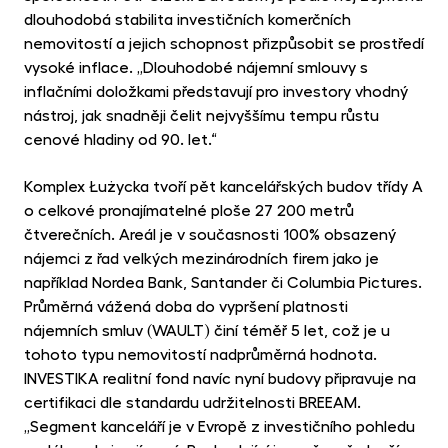
dlouhodobá stabilita investičních komerčních
nemovitostí a jejich schopnost přizpůsobit se prostředí
vysoké inflace. „Dlouhodobé nájemní smlouvy s
inflačními doložkami představují pro investory vhodný
nástroj, jak snadněji čelit nejvyššímu tempu růstu
cenové hladiny od 90. let.“
Komplex Łużycka tvoří pět kancelářských budov třídy A
o celkové pronajímatelné ploše 27 200 metrů
čtverečních. Areál je v současnosti 100% obsazený
nájemci z řad velkých mezinárodních firem jako je
například Nordea Bank, Santander či Columbia Pictures.
Průměrná vážená doba do vypršení platnosti
nájemních smluv (WAULT) činí téměř 5 let, což je u
tohoto typu nemovitostí nadprůměrná hodnota.
INVESTIKA realitní fond navíc nyní budovy připravuje na
certifikaci dle standardu udržitelnosti BREEAM.
„Segment kanceláří je v Evropě z investičního pohledu