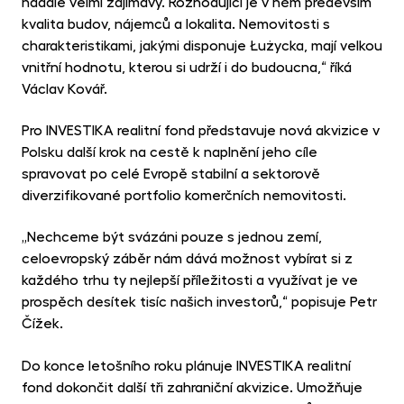
nadále velmi zajímavý. Rozhodující je v něm především
kvalita budov, nájemců a lokalita. Nemovitosti s
charakteristikami, jakými disponuje Łużycka, mají velkou
vnitřní hodnotu, kterou si udrží i do budoucna,“ říká
Václav Kovář.
Pro INVESTIKA realitní fond představuje nová akvizice v
Polsku další krok na cestě k naplnění jeho cíle
spravovat po celé Evropě stabilní a sektorově
diverzifikované portfolio komerčních nemovitosti.
„Nechceme být svázáni pouze s jednou zemí,
celoevropský záběr nám dává možnost vybírat si z
každého trhu ty nejlepší příležitosti a využívat je ve
prospěch desítek tisíc našich investorů,“ popisuje Petr
Čížek.
Do konce letošního roku plánuje INVESTIKA realitní
fond dokončit další tři zahraniční akvizice. Umožňuje