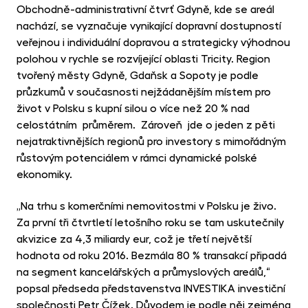
Obchodně-administrativní čtvrť Gdyně, kde se areál
nachází, se vyznačuje vynikající dopravní dostupností
veřejnou i individuální dopravou a strategicky výhodnou
polohou v rychle se rozvíjející oblasti Tricity. Region
tvořený městy Gdyně, Gdaňsk a Sopoty je podle
průzkumů v současnosti nejžádanějším místem pro
život v Polsku s kupní silou o více než 20 % nad
celostátním průměrem. Zároveň jde o jeden z pěti
nejatraktivnějších regionů pro investory s mimořádným
růstovým potenciálem v rámci dynamické polské
ekonomiky.
„Na trhu s komerčními nemovitostmi v Polsku je živo.
Za první tři čtvrtletí letošního roku se tam uskutečnily
akvizice za 4,3 miliardy eur, což je třetí největší
hodnota od roku 2016. Bezmála 80 % transakcí připadá
na segment kancelářských a průmyslových areálů,“
popsal předseda představenstva INVESTIKA investiční
společnosti Petr Čížek. Důvodem je podle něj zejména