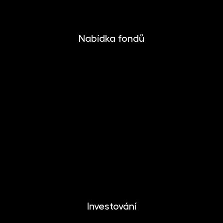
Nabídka fondů
INVESTIKA
MONETIKA
EFEKTIKA
DYNAMIKA
EUROMONETIKA
METALIKA
CRYPTONIKA
Investování