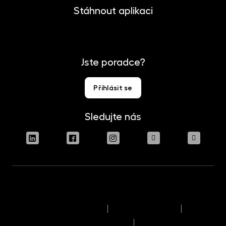
Stáhnout aplikaci
Jste poradce?
Přihlásit se
Sledujte nás
Podmínky užívání stránek
Právní upozornění
Pravidla výkonu hlasovacích práv