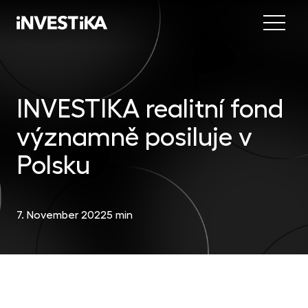
Menu
Abo
Fund
INVESTIKA realitní fond
významně posiluje v
Inve
INV
est
Polsku
Con
MON
fun
7. November 2022
5 min
EU
dep
EFE
mar
DYN