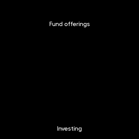
Fund offerings
INVESTIKA
MONETIKA
EFEKTIKA
DYNAMIKA
EUROMONETIKA
CRYPTONIKA
METALIKA
Investing