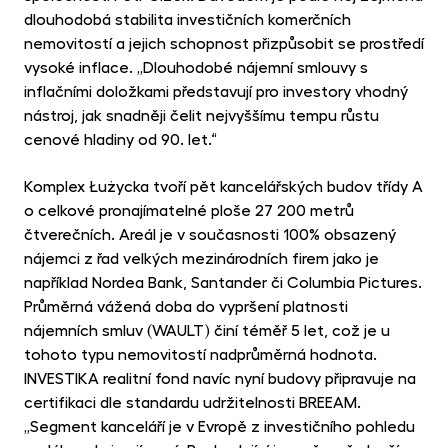
dlouhodobá stabilita investičních komerčních
nemovitostí a jejich schopnost přizpůsobit se prostředí
vysoké inflace. „Dlouhodobé nájemní smlouvy s
inflačními doložkami představují pro investory vhodný
nástroj, jak snadněji čelit nejvyššímu tempu růstu
cenové hladiny od 90. let.“
Komplex Łużycka tvoří pět kancelářských budov třídy A
o celkové pronajímatelné ploše 27 200 metrů
čtverečních. Areál je v současnosti 100% obsazený
nájemci z řad velkých mezinárodních firem jako je
například Nordea Bank, Santander či Columbia Pictures.
Průměrná vážená doba do vypršení platnosti
nájemních smluv (WAULT) činí téměř 5 let, což je u
tohoto typu nemovitostí nadprůměrná hodnota.
INVESTIKA realitní fond navíc nyní budovy připravuje na
certifikaci dle standardu udržitelnosti BREEAM.
„Segment kanceláří je v Evropě z investičního pohledu