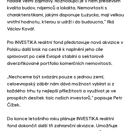
nadále velmi zajímavý. Rozhodující je v něm především
kvalita budov, nájemců a lokalita. Nemovitosti s
charakteristikami, jakými disponuje Łużycka, mají velkou
vnitřní hodnotu, kterou si udrží i do budoucna,“ říká
Václav Kovář.
Pro INVESTIKA realitní fond představuje nová akvizice v
Polsku další krok na cestě k naplnění jeho cíle
spravovat po celé Evropě stabilní a sektorově
diverzifikované portfolio komerčních nemovitosti.
„Nechceme být svázáni pouze s jednou zemí,
celoevropský záběr nám dává možnost vybírat si z
každého trhu ty nejlepší příležitosti a využívat je ve
prospěch desítek tisíc našich investorů,“ popisuje Petr
Čížek.
Do konce letošního roku plánuje INVESTIKA realitní
fond dokončit další tři zahraniční akvizice. Umožňuje