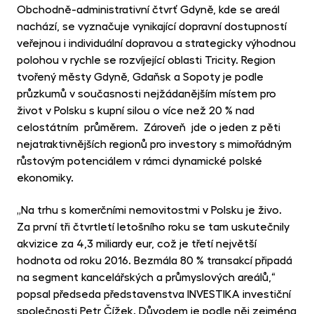
Obchodně-administrativní čtvrť Gdyně, kde se areál
nachází, se vyznačuje vynikající dopravní dostupností
veřejnou i individuální dopravou a strategicky výhodnou
polohou v rychle se rozvíjející oblasti Tricity. Region
tvořený městy Gdyně, Gdaňsk a Sopoty je podle
průzkumů v současnosti nejžádanějším místem pro
život v Polsku s kupní silou o více než 20 % nad
celostátním průměrem. Zároveň jde o jeden z pěti
nejatraktivnějších regionů pro investory s mimořádným
růstovým potenciálem v rámci dynamické polské
ekonomiky.
„Na trhu s komerčními nemovitostmi v Polsku je živo.
Za první tři čtvrtletí letošního roku se tam uskutečnily
akvizice za 4,3 miliardy eur, což je třetí největší
hodnota od roku 2016. Bezmála 80 % transakcí připadá
na segment kancelářských a průmyslových areálů,“
popsal předseda představenstva INVESTIKA investiční
společnosti Petr Čížek. Důvodem je podle něj zejména