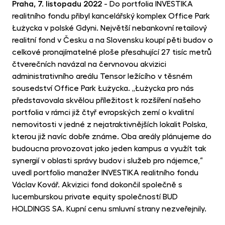
opp
Praha, 7. listopadu 2022
- Do portfolia INVESTIKA
realitního fondu přibyl kancelářský komplex Office Park
CR
Łużycka v polské Gdyni. Největší nebankovní retailový
Cry
realitní fond v Česku a na Slovensku koupí pěti budov o
Fun
celkové pronajímatelné ploše přesahující 27 tisíc metrů
MET
čtverečních navázal na červnovou akvizici
Gol
administrativního areálu Tensor ležícího v těsném
sousedství Office Park Łużycka. „Łużycka pro nás
představovala skvělou příležitost k rozšíření našeho
portfolia v rámci již čtyř evropských zemí o kvalitní
nemovitosti v jedné z nejatraktivnějších lokalit Polska,
kterou již navíc dobře známe. Oba areály plánujeme do
budoucna provozovat jako jeden kampus a využít tak
synergií v oblasti správy budov i služeb pro nájemce,“
uvedl portfolio manažer INVESTIKA realitního fondu
Václav Kovář. Akvizici fond dokončil společně s
lucemburskou private equity společností BUD
HOLDINGS SA. Kupní cenu smluvní strany nezveřejnily.