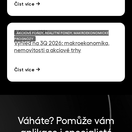
Číst více
3. července 2026
AKCIOVÉ FONDY, REALITNÍ FONDY, MAKROEKONOMICKÉ
PROGNÓZY
Výhled na 3Q 2026: makroekonomika,
nemovitosti a akciové trhy
Číst více
Váháte?
Pomůže vám