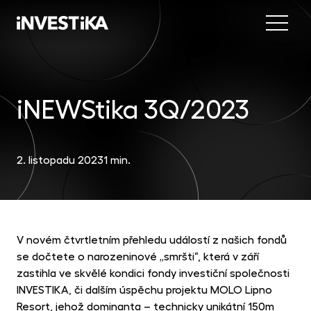
Menu
Nab
Inve
iNEWStika 3Q/2023
INV
fon
DIP
Inv
MON
fon
2. listopadu 2023
1 min.
Mob
O sp
EU
dep
Nov
EFE
akc
V novém čtvrtletním přehledu událostí z našich fondů
Kon
se dočtete o narozeninové „smršti“, která v září
DYN
zastihla ve skvělé kondici fondy investiční společnosti
uni
INVESTIKA, či dalším úspěchu projektu MOLO Lipno
příl
Resort, jehož dominanta – technicky unikátní 150m