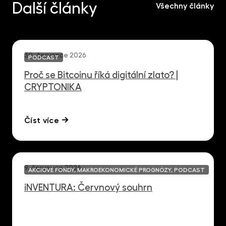
Další články
Všechny články
30. července 2026
PODCAST
Proč se Bitcoinu říká digitální zlato? |
CRYPTONIKA
Číst více
9. července 2026
AKCIOVÉ FONDY, MAKROEKONOMICKÉ PROGNÓZY, PODCAST
iNVENTURA: Červnový souhrn