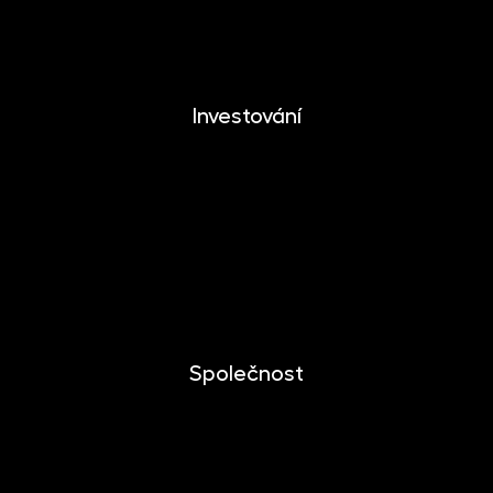
CRYPTONIKA
Investování
Investování
Mobilní aplikace
Dlouhodobý investiční produkt
Dokumenty ke stažení
Společnost
O společnosti
Novinky