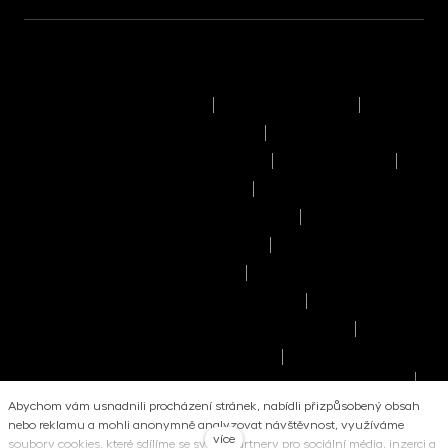
Podmínky užívání stránek
Právní upozornění
Pravidla výkonu hlasovacích práv
Informace o politice odměňování
Reklamační řád
Časový rozvrh provozního dne
Pravidla provádění obchodů a pokynů
Seznam příjemců osobních údajů
Informace o umístění kapitálu
Informace o možných střetech zájmů
Manuál dobrého prodejce investičních fondů
Zásady zpracování osobních údajů
Upozornění pro stávající klienty - Zpracování
osobních údajů
Abychom vám usnadnili procházení stránek, nabídli přizpůsobený obsah
Scénáře dosavadní výkonnosti
nebo reklamu a mohli anonymně analyzovat návštěvnost, využíváme
více
soubory cookies, které sdílíme se svými partnery pro sociální média, inzerci a