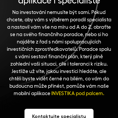
aplikace i specialisté
Na investování nemusíte být sami. Pokud
chcete, aby vám s výběrem poradil specialista
a nastavil vám vše na míru od A do Z, obraťte
se na svého finančního poradce, nebo si ho
najděte z řad s námi spolupracujících
investičních zprostředkovatelů
. Poradce spolu
s vámi sestaví finanční plán, který plně
zohlední vaši situaci, cíle i toleranci k riziku.
Jestliže už víte, jakou investici hledáte, ale
chtěli byste vidět černé na bílém, co vám do
budoucna může přinést, pomůže vám naše
mobilní aplikace
INVESTIKA pod palcem.
Kontaktujte specialistu