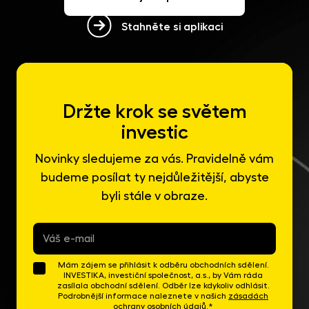
Stahněte si aplikaci
Držte krok se světem
investic
Novinky sledujeme za vás. Pravidelně vám
budeme posílat ty nejdůležitější, abyste
byli stále v obraze.
E-
mail
*
Mám zájem se přihlásit k odběru obchodních sdělení.
INVESTIKA, investiční společnost, a.s., by Vám ráda
zasílala obchodní sdělení. Odběr lze kdykoliv odhlásit.
Podrobnější informace naleznete v našich
zásadách
ochrany osobních údajů
.*