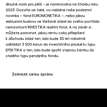
MET
dlouhé molo pro pěší – je nominována na Stavbu roku
fon
2023. Dozvíte se také, co nabídne naše podzimní
CR
novinka – fond EUROMONETIKA ­–, nebo jakou
kry
exkluzivní budovu ve Varšavě získal do svého portfolia
nemovitostí INVESTIKA realitní fond. A na závěr si
můžete porovnat, jakou rentu coby přilepšení
k důchodu získá ten, kdo bude 30 let měsíčně
odkládat 3 500 korun do investičního produktu typu
EFEKTIKA a ten, kdo bude spořit stejnou částku do
starého typu penzijního fondu.
Zobrazit celou zprávu