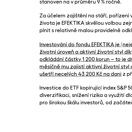
stanoven na v průměru 9 % ročně.
Za účelem zajištění na stáří, pořízení 
života je EFEKTIKA skvělou volbou zejm
plnit s relativně malou pravidelně od
Investování do fondu EFEKTIKA je (neje
životní úroveň a aktivní životní styl
odkládání částky 1 200 korun – to je 
měsíčně mu zajistí aktivní životní styl
ušetří necelých 43 200 Kč na dani
z př
Investice do ETF kopírující index S&P 
diverzifikaci, snížení rizika a využit
pro širokou škálu investorů, od začáte