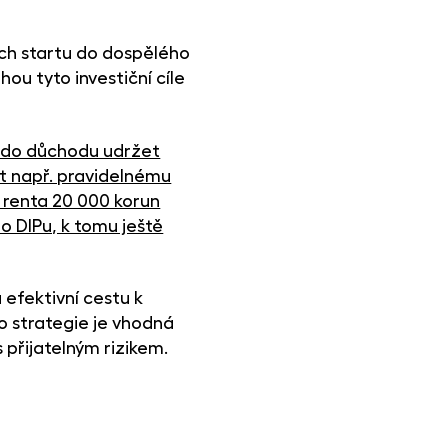
jich startu do dospělého
ou tyto investiční cíle
du do důchodu udržet
ut např. pravidelnému
 renta 20 000 korun
do DIPu, k tomu ještě
 efektivní cestu k
to strategie je vhodná
 přijatelným rizikem.