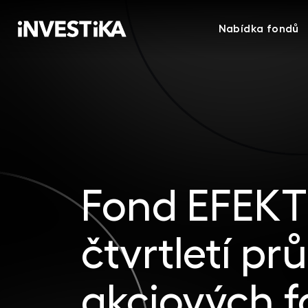
Nabídka fondů
Fond EFEKTI
čtvrtletí p
akciových 