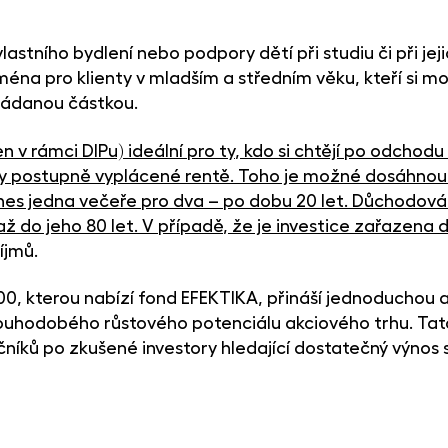
vlastního bydlení nebo podpory dětí při studiu či při je
éna pro klienty v mladším a středním věku, kteří si moh
kládanou částkou.
n v rámci DIPu) ideální pro ty, kdo si chtějí po odcho
 díky postupně vyplácené rentě. Toho je možné dosáhno
dnes jedna večeře pro dva – po dobu 20 let. Důchodová
 až do jeho 80 let. V případě, že je investice zařazena 
íjmů.
500, kterou nabízí fond EFEKTIKA, přináší jednoduchou a
í dlouhodobého růstového potenciálu akciového trhu. Ta
čníků po zkušené investory hledající dostatečný výnos s