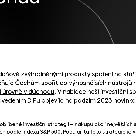
daňově zvýhodněnými produkty spoření na stáří
ňuje Čechům spořit do výnosnějších nástrojů n
í úrovně v důchodu
. V nabídce naší investiční 
 zavedením DIPu objevila na podzim 2023 novink
blíbené investiční strategii – nákupu akcií největších 
podle indexu S&P 500. Popularita této strategie je v