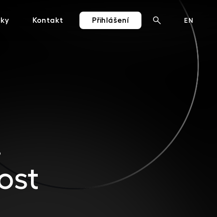
nky
Kontakt
Přihlášení
CZ
EN
.
ost