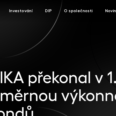
Investování
DIP
O společnosti
Novi
KA překonal v 1
růměrnou výkonn
fondů