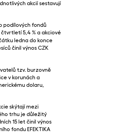
notlivých akcií sestavují
do podílových fondů
čtvrtletí 5,4 % a akciové
ačátku ledna do konce
síců činil výnos CZK
vatelů tzv. burzovně
ice v korunách a
americkému dolaru,
ie skýtají mezi
ého trhu je důležitý
ích 15 let činil výnos
ičního fondu EFEKTIKA