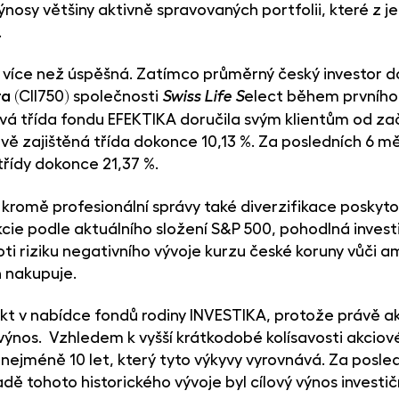
osy většiny aktivně spravovaných portfolii, které z jed
.
je více než úspěšná. Zatímco průměrný český investor 
ra
(CII750) společnosti
elect během prvního 
Swiss Life S
vá třída fondu EFEKTIKA doručila svým klientům od z
ě zajištěná třída dokonce 10,13 %. Za posledních 6 mě
třídy dokonce 21,37 %.
kromě profesionální správy také diverzifikace poskyto
cie podle aktuálního složení S&P 500, pohodlná invest
ti riziku negativního vývoje kurzu české koruny vůči 
 nakupuje.
 v nabídce fondů rodiny INVESTIKA, protože právě akc
í výnos. Vzhledem k vyšší krátkodobé kolísavosti akciov
nejméně 10 let, který tyto výkyvy vyrovnává. Za posledn
adě tohoto historického vývoje byl cílový výnos invest