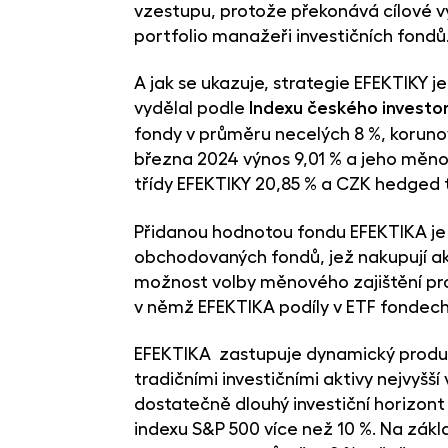
vzestupu, protože překonává cílové výn
portfolio manažeři investičních fondů
A jak se ukazuje, strategie EFEKTIKY 
vydělal podle
Indexu českého investo
fondy v průměru necelých 8 %, koruno
března 2024 výnos 9,01 % a jeho měnov
třídy EFEKTIKY 20,85 % a CZK hedged 
Přidanou hodnotou fondu EFEKTIKA je 
obchodovaných fondů, jež nakupují ak
možnost volby měnového zajištění pro
v němž EFEKTIKA podíly v ETF fondech
EFEKTIKA zastupuje dynamický produkt
tradičními investičními aktivy nejvyšš
dostatečně dlouhý investiční horizont 
indexu S&P 500 více než 10 %. Na zákl