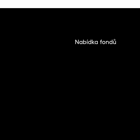
Nabídka fondů
INVESTIKA
MONETIKA
EFEKTIKA
DYNAMIKA
EUROMONETIKA
METALIKA
CRYPTONIKA