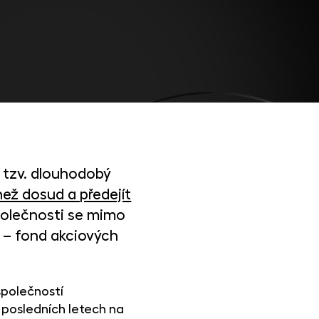
 tzv. dlouhodobý
ež dosud a předejít
společnosti se mimo
a – fond akciových
společností
 posledních letech na