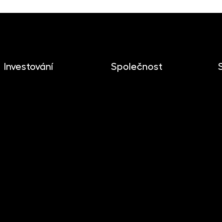
Investování
Společnost
Investování
O společnosti
Mobilní aplikace
Novinky
Dlouhodobý investiční
Kariéra
produkt
Kontakt
Dokumenty ke stažení
Pro media