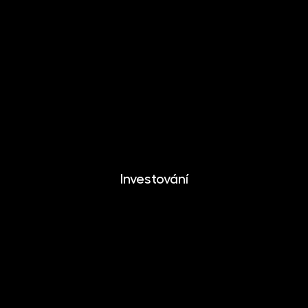
MONETIKA
EFEKTIKA
DYNAMIKA
EUROMONETIKA
METALIKA
CRYPTONIKA
Investování
Investování
Mobilní aplikace
Dlouhodobý investiční produkt
Dokumenty ke stažení