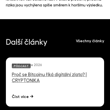
rizika jsou vychýlena spíše směrem k horšímu výsledku.
Další články
Všechny články
30. července 2026
PODCAST
Proč se Bitcoinu říká digitální zlato? |
CRYPTONIKA
Číst více