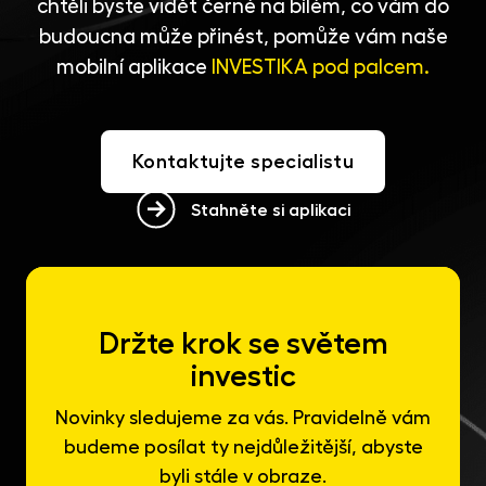
chtěli byste vidět černé na bílém, co vám do
budoucna může přinést, pomůže vám naše
mobilní aplikace
INVESTIKA pod palcem.
Kontaktujte specialistu
Stahněte si aplikaci
Držte krok se světem
investic
Novinky sledujeme za vás. Pravidelně vám
budeme posílat ty nejdůležitější, abyste
byli stále v obraze.