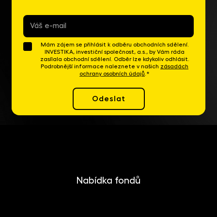
E-
mail
*
Mám zájem se přihlásit k odběru obchodních sdělení.
INVESTIKA, investiční společnost, a.s., by Vám ráda
zasílala obchodní sdělení. Odběr lze kdykoliv odhlásit.
Podrobnější informace naleznete v našich
zásadách
ochrany osobních údajů
.*
Odeslat
Nabídka fondů
INVESTIKA