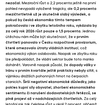
nezačal
. Meziroční růst o 2,2 procenta ještě na první
pohled nevypadá vyloženě tragicky, ale
0,2 procenta
mezičtvrtletně už je skutečně slabý výsledek, a
pokud by česká ekonomika tímto tempem
pokračovala i ve zbytku letošního roku, vykázala by
za celý rok 2026 růst pouze o 1,5 procenta
. Jedinou
útěchou nám může být skutečnost, že
v prvním
čtvrtletí panovalo v Česku rozpočtové provizorium,
které omezovalo útraty vládních institucí
, což
ekonomický výkon oslabovalo. Naopak ve zbytku roku
lze předpokládat, že vládní sektor bude toto manko
dohánět. Varovně naopak působí, že
dopady války v
Iránu v prvním kvartále ještě prakticky nebyly cítit
, s
výjimkou dražších pohonných hmot na čerpacích
stanicích.
Širší negativní ekonomické důsledky, jako
pokles kupní síly obyvatel, zhoršení ekonomického
sentimentu či narušení dodavatelských řetězců, se
plně projeví až v nadcházejících čtvrtletích
. Za celý
letošní rok tak čekáme růst v okolí 2 procent, přičemž