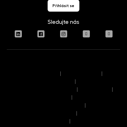
Přihlásit se
Sledujte nás
Podmínky užívání stránek
Právní upozornění
Pravidla výkonu hlasovacích práv
Informace o politice odměňování
Reklamační řád
Časový rozvrh provozního dne
Pravidla provádění obchodů a pokynů
Seznam příjemců osobních údajů
Informace o umístění kapitálu