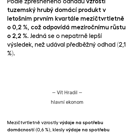
Podle zpřesněného odhadu
vzrostl
MET
fon
tuzemský hrubý domácí produkt v
letošním prvním kvartále mezičtvrtletně
CR
kry
o 0,2 %, což odpovídá meziročnímu růstu
o 2,2 %
. Jedná se o nepatrně lepší
výsledek, než udával předběžný odhad (2,1
%).
—
Vít Hradil
—
hlavní ekonom
Mezičtvrtletně vzrostly
výdaje na spotřebu
domácností
(0,6 %), klesly
výdaje na spotřebu