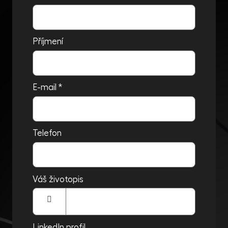
Příjmení
E-mail
*
Telefon
Váš životopis
Vyberte
soubor
LinkedIn profil