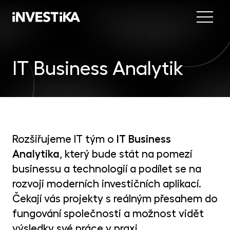
Menu
Nab
IT Business Analytik
Inve
INV
fon
DIP
Inv
MON
fon
Mob
O sp
EU
Rozšiřujeme IT tým o
IT Business
dep
Analytika
, který bude stát na pomezí
Nov
EFE
businessu a technologií a podílet se na
akc
rozvoji moderních investičních aplikací.
Kon
DYN
Čekají vás projekty s reálným přesahem do
uni
fungování společnosti a možnost vidět
příl
výsledky své práce v praxi.