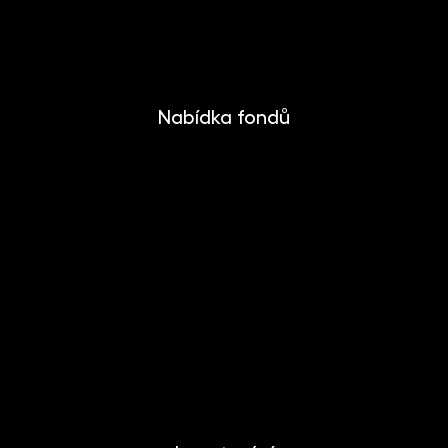
Nabídka fondů
INVESTIKA
MONETIKA
EFEKTIKA
DYNAMIKA
EUROMONETIKA
METALIKA
CRYPTONIKA