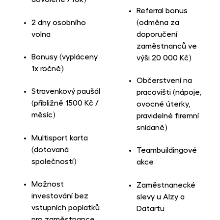
Referral bonus
2 dny osobního
(odměna za
volna
doporučení
zaměstnanců ve
Bonusy (vypláceny
výši 20 000 Kč)
1x ročně)
Občerstvení na
Stravenkový paušál
pracovišti (nápoje,
(přibližně 1500 Kč /
ovocné úterky,
měsíc)
pravidelné firemní
snídaně)
Multisport karta
(dotovaná
Teambuildingové
společností)
akce
Možnost
Zaměstnanecké
investování bez
slevy u Alzy a
vstupních poplatků
Datartu
pro zaměstnance,