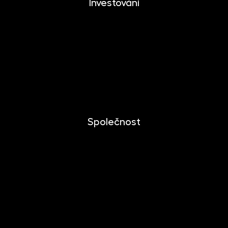
Investování
Investování
Mobilní aplikace
Dlouhodobý investiční produkt
Dokumenty ke stažení
Společnost
O společnosti
Novinky
Kariéra
Kontakt
Pro media