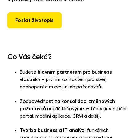
MET
fon
CR
Poslat životopis
kry
Co Vás čeká?
Budete
hlavním partnerem pro business
vlastníky
– prvním kontaktem pro sběr,
pochopení a rozvoj jejich požadavků.
Zodpovědnost za
konsolidaci změnových
požadavků
napříč klíčovými systémy (investiční
portál, mobilní aplikace, CRM a další).
Tvorba business a IT analýz
, funkčních
specifikací a IT zadání pro interní i externí