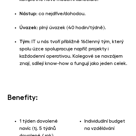
Nástup
: co nejdříve/dohodou.
Úvazek
: plný úvazek (40 hodin/týdně).
Tým
: IT u nás tvoří přibližně 16členný tým, který
spolu úzce spolupracuje napříč projekty i
každodenní operativou. Kolegové se navzájem
znají, sdílejí know-how a fungují jako jeden celek.
Benefity:
1 týden dovolené
Individuální budget
navíc (tj. 5 týdnů
na vzdělávání
dovolené / rok)