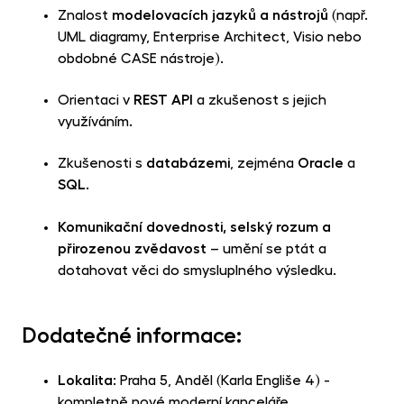
Znalost
modelovacích jazyků a nástrojů
(např.
UML diagramy, Enterprise Architect, Visio nebo
obdobné CASE nástroje).
Orientaci v
REST API
a zkušenost s jejich
využíváním.
Zkušenosti s
databázemi
, zejména
Oracle
a
SQL
.
Komunikační dovednosti, selský rozum a
přirozenou zvědavost
– umění se ptát a
dotahovat věci do smysluplného výsledku.
Dodatečné informace:
Lokalita:
Praha 5, Anděl (Karla Engliše 4) -
kompletně nové moderní kanceláře.