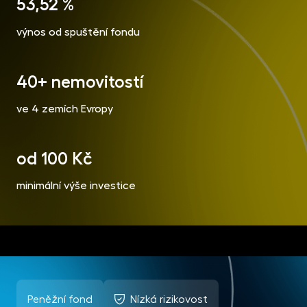
53,52 %
výnos od spuštění fondu
40+ nemovitostí
ve 4 zemích Evropy
od 100 Kč
minimální výše investice
Peněžní fond
Nízká rizikovost