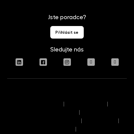
Jste poradce?
Přihlásit se
Sledujte nás
Podmínky užívání stránek
Právní upozornění
Pravidla výkonu hlasovacích práv
Informace o politice odměňování
Reklamační řád
Časový rozvrh provozního dne