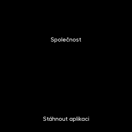
Dlouhodobý investiční produkt
Dokumenty ke stažení
Společnost
O společnosti
Novinky
Kariéra
Kontakt
Pro media
Stáhnout aplikaci