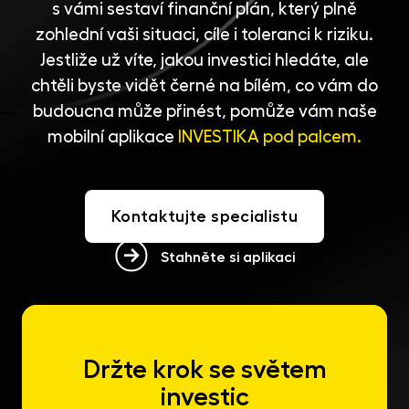
s vámi sestaví finanční plán, který plně
zohlední vaši situaci, cíle i toleranci k riziku.
Jestliže už víte, jakou investici hledáte, ale
chtěli byste vidět černé na bílém, co vám do
budoucna může přinést, pomůže vám naše
mobilní aplikace
INVESTIKA pod palcem.
Kontaktujte specialistu
Stahněte si aplikaci
Držte krok se světem
investic