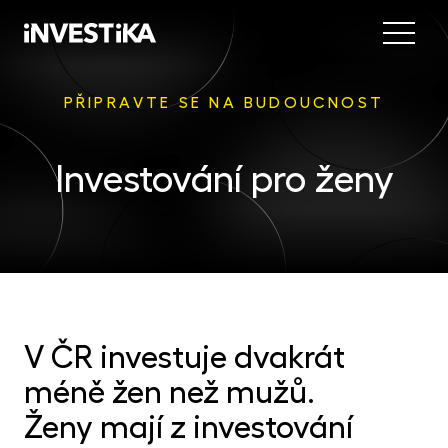
Menu
Nab
PŘIPRAVTE SE NA BUDOUCNOST
Inve
INV
Investování pro ženy
fon
DIP
Inv
MON
fon
Mob
O sp
EU
dep
Nov
EFE
akc
V ČR investuje dvakrát
Kon
DYN
méně žen než mužů.
uni
příl
Ženy mají z investování