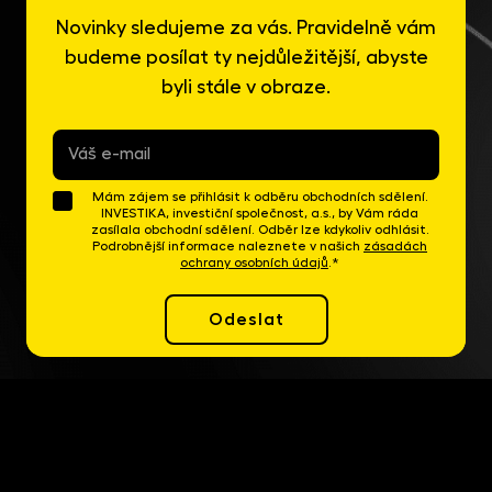
Novinky sledujeme za vás. Pravidelně vám
budeme posílat ty nejdůležitější, abyste
byli stále v obraze.
E-
mail
*
Mám zájem se přihlásit k odběru obchodních sdělení.
INVESTIKA, investiční společnost, a.s., by Vám ráda
zasílala obchodní sdělení. Odběr lze kdykoliv odhlásit.
Podrobnější informace naleznete v našich
zásadách
ochrany osobních údajů
.*
Odeslat