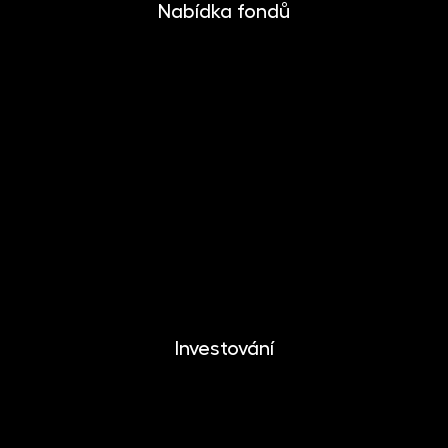
Nabídka fondů
INVESTIKA
MONETIKA
EFEKTIKA
DYNAMIKA
EUROMONETIKA
METALIKA
CRYPTONIKA
Investování
Investování
Mobilní aplikace