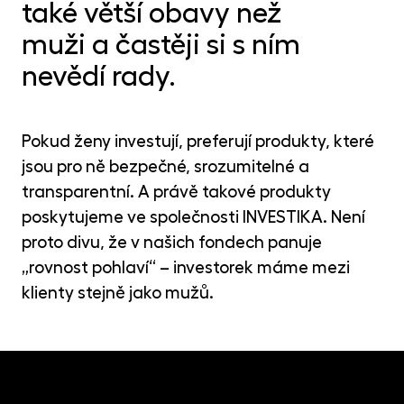
MET
také větší obavy než
fon
muži a častěji si s ním
CR
nevědí rady.
kry
Pokud ženy investují, preferují produkty, které
jsou pro ně bezpečné, srozumitelné a
transparentní. A právě takové produkty
poskytujeme ve společnosti INVESTIKA. Není
proto divu, že v našich fondech panuje
„rovnost pohlaví“ – investorek máme mezi
klienty stejně jako mužů.