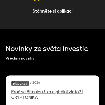
Stáhněte si aplikaci
Novinky ze světa investic
Všechny novinky
30. července 2026
PODCAST
Proč se Bitcoinu říká digitální zlato? |
CRYPTONIKA