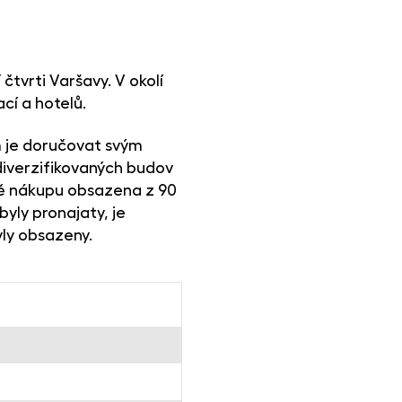
čtvrti Varšavy. V okolí
cí a hotelů.
m je doručovat svým
diverzifikovaných budov
bě nákupu obsazena z 90
byly pronajaty, je
yly obsazeny.