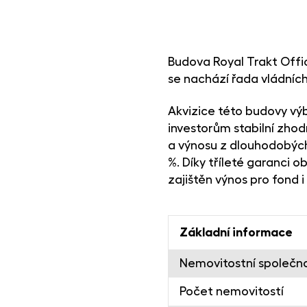
Budova Royal Trakt Office
se nachází řada vládních 
Akvizice této budovy vý
investorům stabilní zho
a výnosu z dlouhodobýc
%. Díky tříleté garanci 
zajištěn výnos pro fond 
Základní informace
Nemovitostní společn
Počet nemovitostí