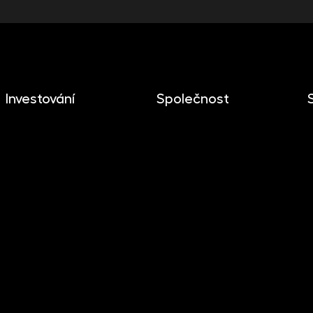
Investování
Společnost
Investování
O společnosti
Mobilní aplikace
Novinky
Dlouhodobý investiční
Kariéra
produkt
Kontakt
Dokumenty ke stažení
Pro media