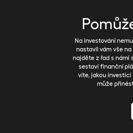
Pomůže 
Na investování nemus
nastavil vám vše na
najděte z řad s námi 
sestaví finanční plán
víte, jakou investi
může přinés