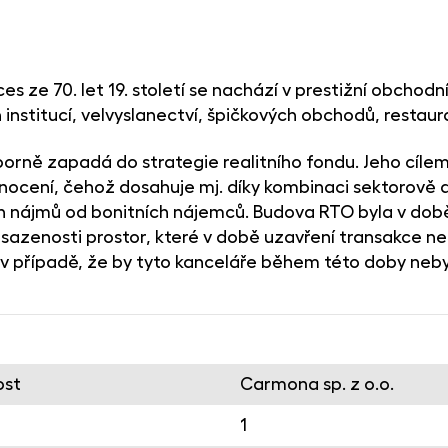
s ze 70. let 19. století se nachází v prestižní obchodní 
institucí, velvyslanectví, špičkových obchodů, restaura
borně zapadá do strategie realitního fondu. Jeho cíle
dnocení, čehož dosahuje mj. díky kombinaci sektorově 
h nájmů od bonitních nájemců. Budova RTO byla v do
obsazenosti prostor, které v době uzavření transakce ne
i v případě, že by tyto kanceláře během této doby neb
ost
Carmona sp. z o.o.
1