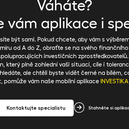
Váháte?
vám aplikace i spe
íte být sami. Pokud chcete, aby vám s výběrem 
 míru od A do Z, obraťte se na svého finančního
spolupracujících
investičních zprostředkovatelů
, který plně zohlední vaši situaci, cíle i toleranci
ci hledáte, ale chtěli byste vidět černé na bílém
t, pomůže vám naše mobilní aplikace
INVESTIKA
Kontaktujte specialistu
Stahněte si aplikac