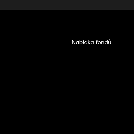
Nabídka fondů
INVESTIKA
MONETIKA
EFEKTIKA
DYNAMIKA
EUROMONETIKA
METALIKA
CRYPTONIKA