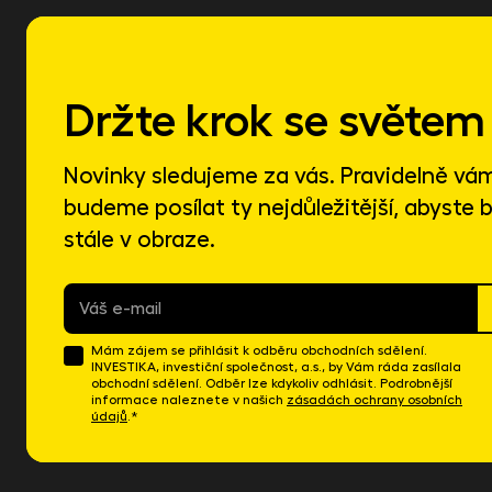
Držte krok se světem 
Novinky sledujeme za vás. Pravidelně vá
budeme posílat ty nejdůležitější, abyste b
stále v obraze.
E-
mail
*
Mám zájem se přihlásit k odběru obchodních sdělení.
INVESTIKA, investiční společnost, a.s., by Vám ráda zasílala
obchodní sdělení. Odběr lze kdykoliv odhlásit. Podrobnější
informace naleznete v našich
zásadách ochrany osobních
údajů
.*