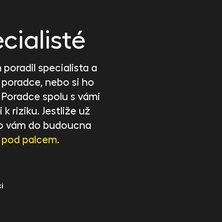
cialisté
poradil specialista a
 poradce, nebo si ho
. Poradce spolu s vámi
 k riziku. Jestliže už
, co vám do budoucna
 pod palcem.
i