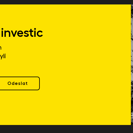
investic
m
yli
Odeslat