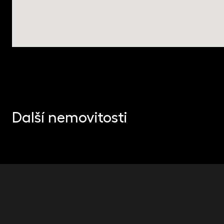
LOGISTICKÁ, PRŮMYSLOVÁ A DATOVÁ CENTRA
Portfolio logistiky v Polsku
Další nemovitosti
Bydhošť, Poznaň, Krakov, Gdaňsk, Kielce