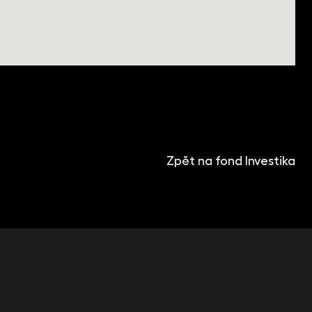
KANCELÁŘE
Face2Face Business Campus
Zpět na fond Investika
Katovice