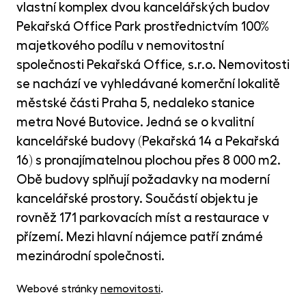
MET
vlastní komplex dvou kancelářských budov
fon
Pekařská Office Park prostřednictvím 100%
CR
majetkového podílu v nemovitostní
kry
společnosti Pekařská Office, s.r.o. Nemovitosti
se nachází ve vyhledávané komerční lokalitě
městské části Praha 5, nedaleko stanice
metra Nové Butovice. Jedná se o kvalitní
kancelářské budovy (Pekařská 14 a Pekařská
16) s pronajímatelnou plochou přes 8 000 m2.
Obě budovy splňují požadavky na moderní
kancelářské prostory. Součástí objektu je
rovněž 171 parkovacích míst a restaurace v
přízemí. Mezi hlavní nájemce patří známé
mezinárodní společnosti.
Webové stránky
nemovitosti
.