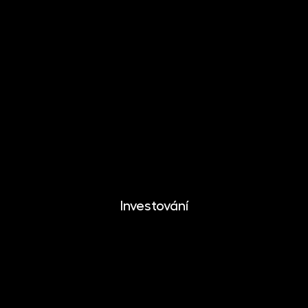
INVESTIKA
MONETIKA
EFEKTIKA
DYNAMIKA
EUROMONETIKA
METALIKA
CRYPTONIKA
Investování
Investování
Mobilní aplikace
Dlouhodobý investiční produkt