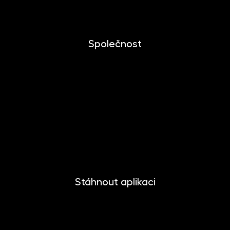
Dokumenty ke stažení
Společnost
O společnosti
Novinky
Kariéra
Kontakt
Pro media
Stáhnout aplikaci