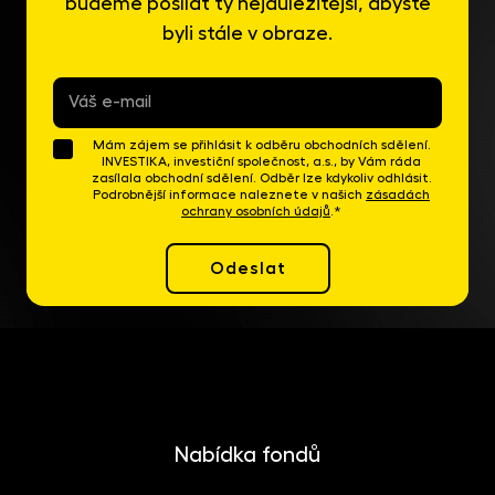
budeme posílat ty nejdůležitější, abyste
byli stále v obraze.
E-
mail
*
Mám zájem se přihlásit k odběru obchodních sdělení.
INVESTIKA, investiční společnost, a.s., by Vám ráda
zasílala obchodní sdělení. Odběr lze kdykoliv odhlásit.
Podrobnější informace naleznete v našich
zásadách
ochrany osobních údajů
.*
Odeslat
Nabídka fondů