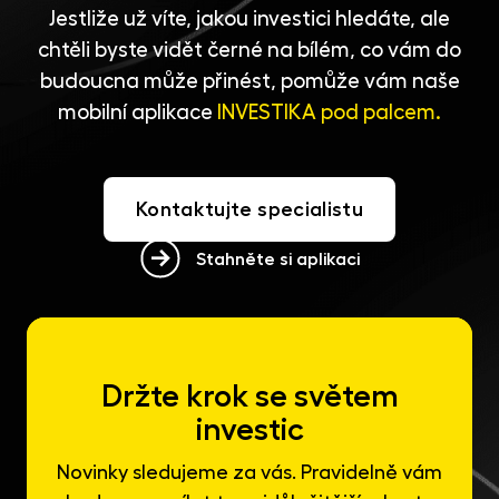
Jestliže už víte, jakou investici hledáte, ale
chtěli byste vidět černé na bílém, co vám do
budoucna může přinést, pomůže vám naše
mobilní aplikace
INVESTIKA pod palcem.
Kontaktujte specialistu
Stahněte si aplikaci
Držte krok se světem
investic
Novinky sledujeme za vás. Pravidelně vám