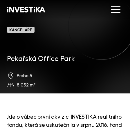
Menu
Nab
KANCELÁŘE
Inve
INV
fon
Pekařská Office Park
DIP
Inv
MON
fon
Mob
O sp
Praha 5
EU
dep
8 052 m²
Nov
EFE
akc
Kon
DYN
uni
Jde o vůbec první akvizici INVESTIKA realitního
příl
fondu, která se uskutečnila v srpnu 2016. Fond