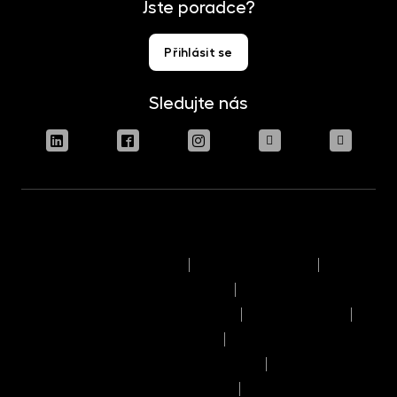
Jste poradce?
Přihlásit se
Sledujte nás
Podmínky užívání stránek
Právní upozornění
Pravidla výkonu hlasovacích práv
Informace o politice odměňování
Reklamační řád
Časový rozvrh provozního dne
Pravidla provádění obchodů a pokynů
Seznam příjemců osobních údajů