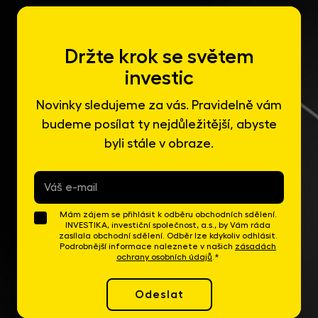
Držte krok se světem
investic
Novinky sledujeme za vás. Pravidelně vám
budeme posílat ty nejdůležitější, abyste
byli stále v obraze.
E-
mail
*
Mám zájem se přihlásit k odběru obchodních sdělení.
INVESTIKA, investiční společnost, a.s., by Vám ráda
zasílala obchodní sdělení. Odběr lze kdykoliv odhlásit.
Podrobnější informace naleznete v našich
zásadách
ochrany osobních údajů
.*
Odeslat