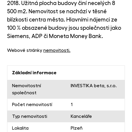
MET
2018. Užitná plocha budovy činí necelých 8
fon
500 m2. Nemovitost se nachází v těsné
CR
blízkosti centra města. Hlavními nájemci ze
kry
100 % obsazené budovy jsou společnosti jako
Siemens, ADP či Moneta Money Bank.
Webové stránky
nemovitosti
.
Základní informace
Nemovitostní
INVESTIKA beta, s.r.o.
společnost
Počet nemovitostí
1
Typ nemovitosti
Kanceláře
Lokalita
Plzeň