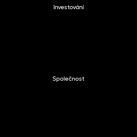
Investování
Investování
Mobilní aplikace
Dlouhodobý investiční produkt
Dokumenty ke stažení
Společnost
O společnosti
Novinky
Kariéra
Kontakt
Pro media