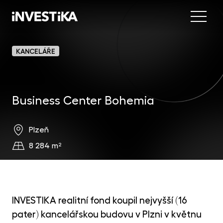
Menu
Nab
KANCELÁŘE
Inve
INV
fon
Business Center Bohemia
DIP
Inv
MON
fon
Mob
O sp
Plzeň
EU
dep
8 284 m²
Nov
EFE
akc
Kon
DYN
uni
INVESTIKA realitní fond koupil nejvyšší (16
příl
pater) kancelářskou budovu v Plzni v květnu