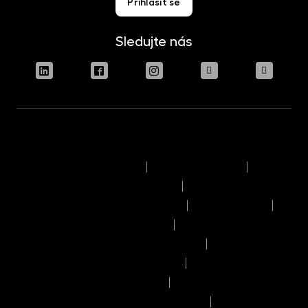
Přihlásit se
Sledujte nás
Podmínky užívání stránek
Právní upozornění
Pravidla výkonu hlasovacích práv
Informace o politice odměňování
Reklamační řád
Časový rozvrh provozního dne
Pravidla provádění obchodů a pokynů
Seznam příjemců osobních údajů
Informace o umístění kapitálu
Informace o možných střetech zájmů