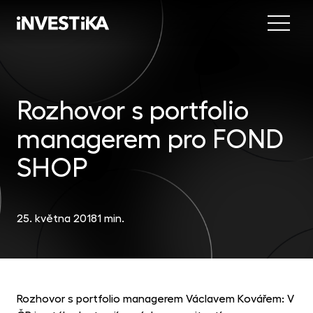
Menu
Nab
Inve
Rozhovor s portfolio
INV
fon
managerem pro FOND
DIP
Inv
MON
fon
SHOP
Mob
O sp
EU
dep
Nov
25. května 2018
1 min.
EFE
akc
Kon
DYN
uni
příl
Rozhovor s portfolio managerem Václavem Kovářem: V