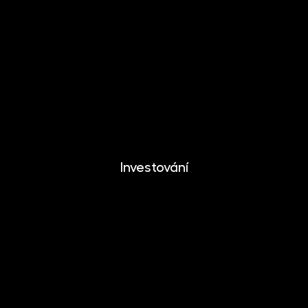
EFEKTIKA
DYNAMIKA
EUROMONETIKA
METALIKA
CRYPTONIKA
Investování
Investování
Mobilní aplikace
Dlouhodobý investiční produkt
Dokumenty ke stažení