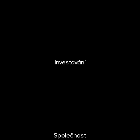
DYNAMIKA
EUROMONETIKA
METALIKA
CRYPTONIKA
Investování
Investování
Mobilní aplikace
Dlouhodobý investiční produkt
Dokumenty ke stažení
Společnost