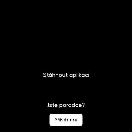
O společnosti
Novinky
Kariéra
Kontakt
Pro media
Stáhnout aplikaci
Jste poradce?
Přihlásit se