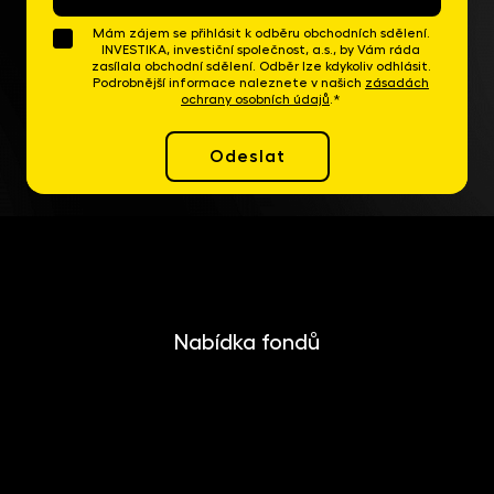
mail
*
Mám zájem se přihlásit k odběru obchodních sdělení.
INVESTIKA, investiční společnost, a.s., by Vám ráda
zasílala obchodní sdělení. Odběr lze kdykoliv odhlásit.
Podrobnější informace naleznete v našich
zásadách
ochrany osobních údajů
.*
Odeslat
Nabídka fondů
INVESTIKA
MONETIKA
EFEKTIKA