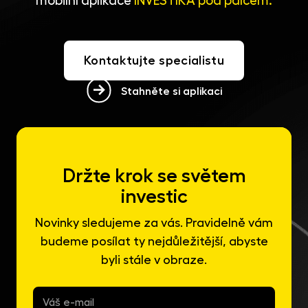
mobilní aplikace
INVESTIKA pod palcem.
Kontaktujte specialistu
Stahněte si aplikaci
Držte krok se světem
investic
Novinky sledujeme za vás. Pravidelně vám
budeme posílat ty nejdůležitější, abyste
byli stále v obraze.
E-