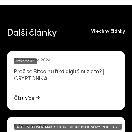
Další články
Všechny články
30. července 2026
PODCAST
Proč se Bitcoinu říká digitální zlato? |
CRYPTONIKA
Číst více
9. července 2026
AKCIOVÉ FONDY, MAKROEKONOMICKÉ PROGNÓZY, PODCAST