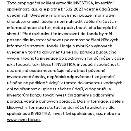
Toto propagační sdělení vytvořila INVESTIKA, investiční
společnost, a.s. a je platné k 15.12.2023 včetně údajů zde
uvedených. Uvedené informace mají pouze informativní
charakter a jejich účelem není nahradit sdělení klíčových
informací nebo statut, nebo poskytnout jeho kompletní
shrnutí. Před rozhodnutím investovat do fondu by měl
potenciální investor věnovat pozornost sdělení klíčových
informací a statutu fondu. Údaje o minulých výnosech
uvedené v tomto dokumentu nejsou zárukou budoucího
vývoje. Hodnota investice do podílových fondů může v čase
jak stoupat, tak i klesat. INVESTIKA, investiční společnost,
a.s. ani jiná osoba nezaručuje návratnost původně
investované částky, nepřebírá odpovědnost za jednání
učiněna na podkladě údajů v tomto dokumentu uvedených,
ani za přesnost a úplnost těchto údajů, a doporučuje
investorům konzultovat investiční záměry s odbornými
poradci, včetně daňových poradců. Další informace, sdělení
klíčových informací i statut fondu můžete získat v sídle
společnosti INVESTIKA, investiční společnost, a.s. nebo na
www.investika.cz
.