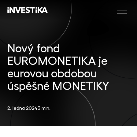
Menu
Nab
Inve
Nový fond
INV
fon
EUROMONETIKA je
DIP
Inv
MON
fon
eurovou obdobou
Mob
O sp
EU
úspěšné MONETIKY
dep
Nov
EFE
akc
2. ledna 2024
3 min.
Kon
DYN
uni
příl