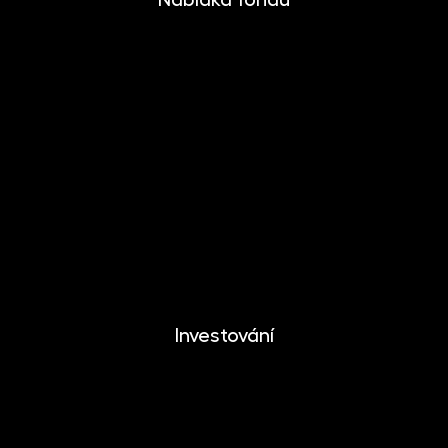
INVESTIKA
MONETIKA
EFEKTIKA
DYNAMIKA
EUROMONETIKA
METALIKA
CRYPTONIKA
Investování
Investování
Mobilní aplikace