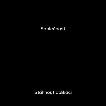
Dlouhodobý investiční produkt
Dokumenty ke stažení
Společnost
O společnosti
Novinky
Kariéra
Kontakt
Pro media
Stáhnout aplikaci