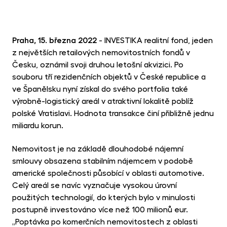
MET
fon
CR
Praha, 15. března 2022
- INVESTIKA realitní fond, jeden
kry
z největších retailových nemovitostních fondů v
Česku, oznámil svoji druhou letošní akvizici. Po
souboru tří rezidenčních objektů v České republice a
ve Španělsku nyní získal do svého portfolia také
výrobně-logistický areál v atraktivní lokalitě poblíž
polské Vratislavi. Hodnota transakce činí přibližně jednu
miliardu korun.
Nemovitost je na základě dlouhodobé nájemní
smlouvy obsazena stabilním nájemcem v podobě
americké společnosti působící v oblasti automotive.
Celý areál se navíc vyznačuje vysokou úrovní
použitých technologií, do kterých bylo v minulosti
postupně investováno více než 100 milionů eur.
„Poptávka po komerčních nemovitostech z oblasti