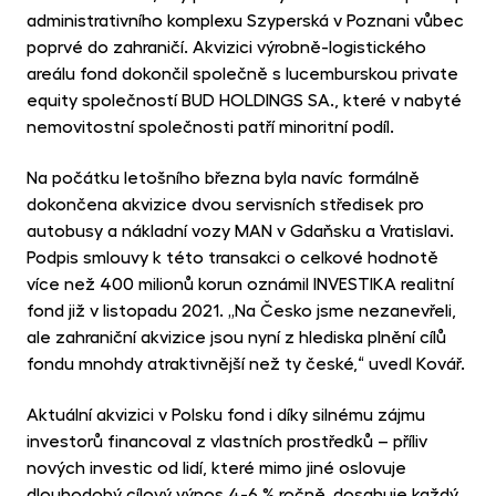
administrativního komplexu Szyperská v Poznani vůbec
poprvé do zahraničí. Akvizici výrobně-logistického
areálu fond dokončil společně s lucemburskou private
equity společností BUD HOLDINGS SA., které v nabyté
nemovitostní společnosti patří minoritní podíl.
Na počátku letošního března byla navíc formálně
dokončena akvizice dvou servisních středisek pro
autobusy a nákladní vozy MAN v Gdaňsku a Vratislavi.
Podpis smlouvy k této transakci o celkové hodnotě
více než 400 milionů korun oznámil INVESTIKA realitní
fond již v listopadu 2021. „Na Česko jsme nezanevřeli,
ale zahraniční akvizice jsou nyní z hlediska plnění cílů
fondu mnohdy atraktivnější než ty české,“ uvedl Kovář.
Aktuální akvizici v Polsku fond i díky silnému zájmu
investorů financoval z vlastních prostředků – příliv
nových investic od lidí, které mimo jiné oslovuje
dlouhodobý cílový výnos 4-6 % ročně, dosahuje každý