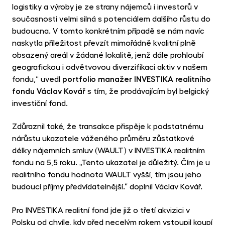
logistiky a výroby je ze strany nájemců i investorů v
současnosti velmi silná s potenciálem dalšího růstu do
budoucna. V tomto konkrétním případě se nám navíc
naskytla příležitost převzít mimořádně kvalitní plně
obsazený areál v žádané lokalitě, jenž dále prohloubí
geografickou i odvětvovou diverzifikaci aktiv v našem
fondu,“ uvedl
portfolio manažer INVESTIKA realitního
fondu Václav Kovář
s tím, že prodávajícím byl belgický
investiční fond.
Zdůraznil také, že transakce přispěje k podstatnému
nárůstu ukazatele váženého průměru zůstatkové
délky nájemních smluv (WAULT) v INVESTIKA realitním
fondu na 5,5 roku. „Tento ukazatel je důležitý. Čím je u
realitního fondu hodnota WAULT vyšší, tím jsou jeho
budoucí příjmy předvídatelnější.“ doplnil Václav Kovář.
Pro INVESTIKA realitní fond jde již o třetí akvizici v
Polsku od chvíle, kdy před necelým rokem vstoupil koupí