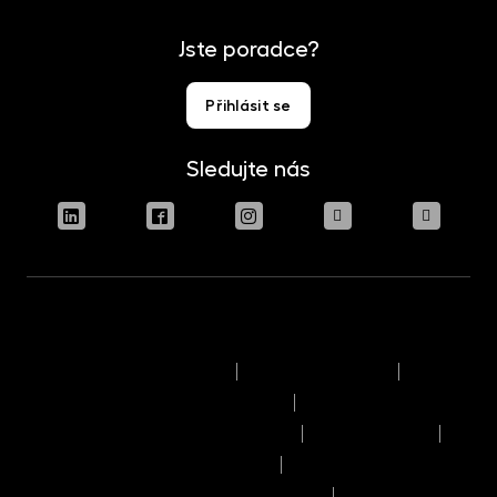
Jste poradce?
Přihlásit se
Sledujte nás
Podmínky užívání stránek
Právní upozornění
Pravidla výkonu hlasovacích práv
Informace o politice odměňování
Reklamační řád
Časový rozvrh provozního dne
Pravidla provádění obchodů a pokynů