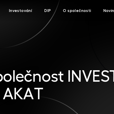
Investování
DIP
O společnosti
Novi
společnost INVES
o AKAT