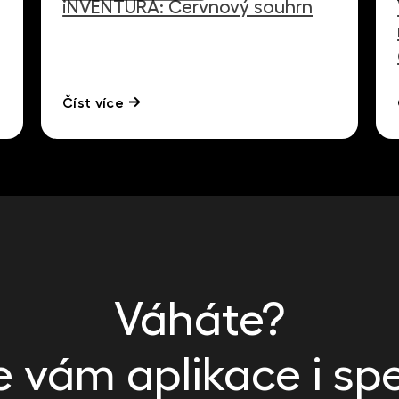
iNVENTURA: Červnový souhrn
Číst více
Váháte?
vám aplikace i spe