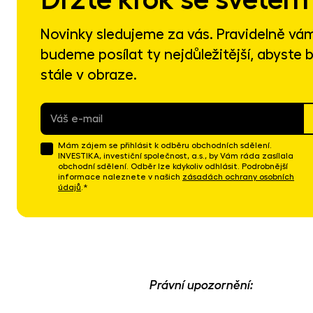
Novinky sledujeme za vás. Pravidelně vá
budeme posílat ty nejdůležitější, abyste b
stále v obraze.
E-
mail
*
Mám zájem se přihlásit k odběru obchodních sdělení.
INVESTIKA, investiční společnost, a.s., by Vám ráda zasílala
obchodní sdělení. Odběr lze kdykoliv odhlásit. Podrobnější
informace naleznete v našich
zásadách ochrany osobních
údajů
.*
Právní upozornění: