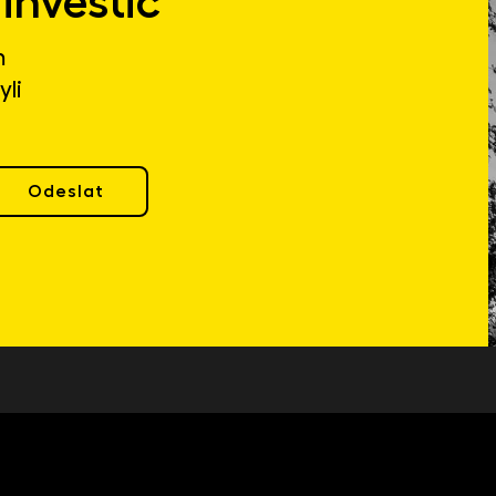
investic
m
yli
Odeslat