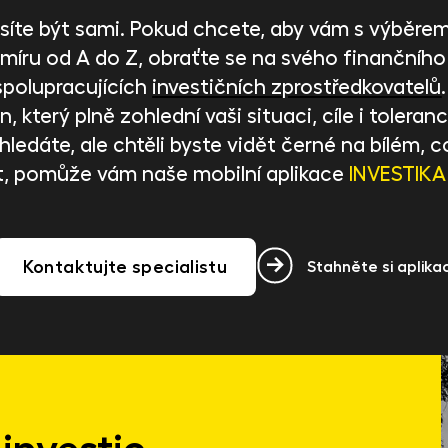
íte být sami. Pokud chcete, aby vám s výběrem 
 míru od A do Z, obraťte se na svého finančního
spolupracujících
investičních zprostředkovatelů
, který plně zohlední vaši situaci, cíle i toleranci
ci hledáte, ale chtěli byste vidět černé na bílém
t, pomůže vám naše mobilní aplikace
INVESTIKA
Kontaktujte specialistu
Stahněte si aplikac