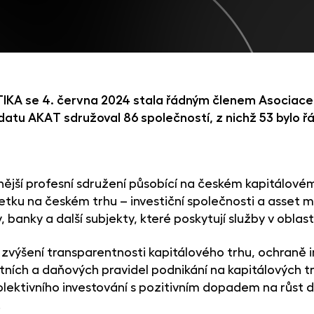
TIKA se 4. června 2024 stala řádným členem Asociace
datu AKAT sdružoval 86 společností, z nichž 53 bylo ř
jší profesní sdružení působící na českém kapitálovém
tku na českém trhu – investiční společnosti a asset
banky a další subjekty, které poskytují služby v oblast
výšení transparentnosti kapitálového trhu, ochraně i
četních a daňových pravidel podnikání na kapitálových t
kolektivního investování s pozitivním dopadem na růst
.