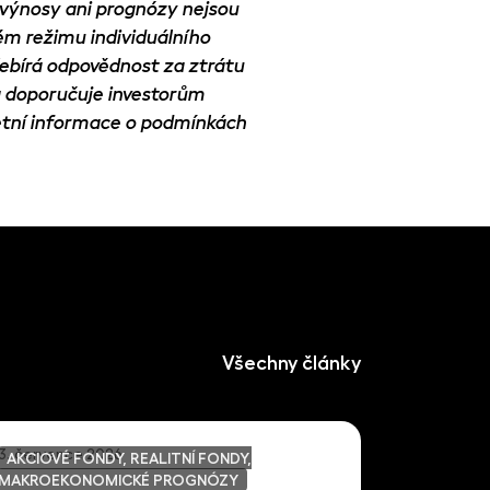
é výnosy ani prognózy nejsou
m režimu individuálního
řebírá odpovědnost za ztrátu
 doporučuje investorům
etní informace o podmínkách
Všechny články
3. července 2026
AKCIOVÉ FONDY, REALITNÍ FONDY,
MAKROEKONOMICKÉ PROGNÓZY