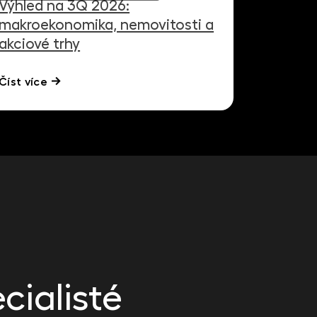
Výhled na 3Q 2026:
makroekonomika, nemovitosti a
akciové trhy
Číst více
cialisté