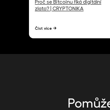
Proč se Bitcoinu říká digitální
zlato? | CRYPTONIKA
Číst více
Pomůže 