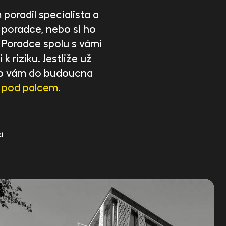
poradil specialista a
 poradce, nebo si ho
. Poradce spolu s vámi
 k riziku. Jestliže už
, co vám do budoucna
 pod palcem.
i