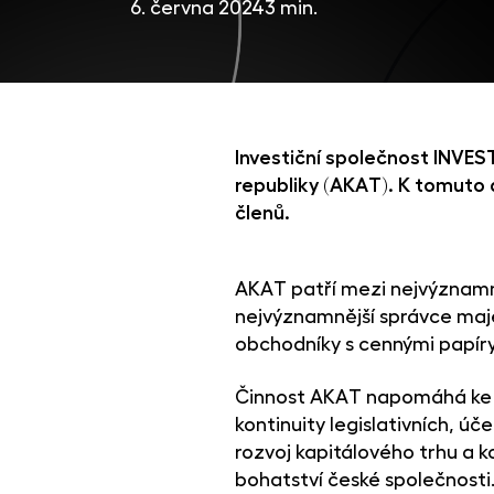
6. června 2024
3 min.
Investiční společnost INVES
republiky (AKAT). K tomuto 
členů.
AKAT patří mezi nejvýznamně
nejvýznamnější správce maje
obchodníky s cennými papíry, 
Činnost AKAT napomáhá ke z
kontinuity legislativních, ú
rozvoj kapitálového trhu a 
bohatství české společnosti