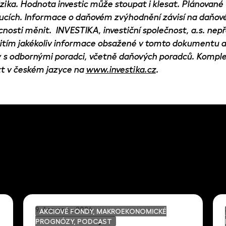
izika. Hodnota investic může stoupat i klesat. Plánovan
cích. Informace o daňovém zvýhodnění závisí na daňové
nosti měnit. INVESTIKA, investiční společnost, a.s. nep
tím jakékoliv informace obsažené v tomto dokumentu a
ry s odbornými poradci, včetně daňových poradců. Kompl
zt v českém jazyce na
www.investika.cz
.
9. července 2026
AKCIOVÉ FONDY, MAKROEKONOMICKÉ
PROGNÓZY, PODCAST