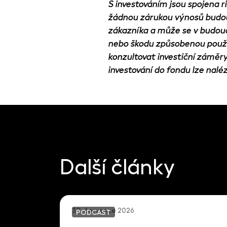
S investováním jsou spojena r
žádnou zárukou výnosů budou
zákazníka a může se v budouc
nebo škodu způsobenou použi
konzultovat investiční zámě
investování do fondu lze nalé
Další články
30. července 2026
PODCAST