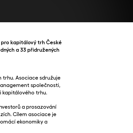
 pro kapitálový trh České
ádných a 33 přidružených
 trhu. Asociace sdružuje
 management společnosti,
i kapitálového trhu.
nvestorů a prosazování
rzích. Cílem asociace je
 domácí ekonomiky a