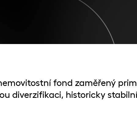
nemovitostní fond zaměřený pri
u diverzifikaci, historicky stabil