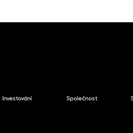
Investování
Společnost
Investování
O společnosti
Mobilní aplikace
Novinky
Dlouhodobý investiční
Kariéra