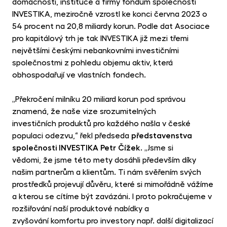
domácnosti, instituce a firmy fondům společnosti
MET
fon
INVESTIKA, meziročně vzrostl ke konci června 2023 o
54 procent na 20,8 miliardy korun. Podle dat Asociace
CR
pro kapitálový trh je tak INVESTIKA již mezi třemi
kry
největšími českými nebankovními investičními
společnostmi z pohledu objemu aktiv, která
obhospodařují ve vlastních fondech.
„Překročení milníku 20 miliard korun pod správou
znamená, že naše vize srozumitelných
investičních produktů pro každého našla v české
populaci odezvu,“ řekl předseda
představenstva
společnosti INVESTIKA Petr Čížek
. „Jsme si
vědomi, že jsme této mety dosáhli především díky
našim partnerům a klientům. Ti nám svěřením svých
prostředků projevují důvěru, které si mimořádně vážíme
a kterou se cítíme být zavázáni. I proto pokračujeme v
rozšiřování naší produktové nabídky a
zvyšování komfortu pro investory např. další digitalizací