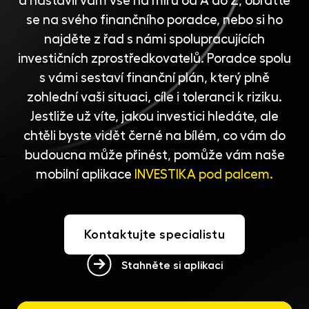
a nastavil vám vše na míru od A do Z, obraťte
se na svého finančního poradce, nebo si ho
najděte z řad s námi spolupracujících
investičních zprostředkovatelů
. Poradce spolu
s vámi sestaví finanční plán, který plně
zohlední vaši situaci, cíle i toleranci k riziku.
Jestliže už víte, jakou investici hledáte, ale
chtěli byste vidět černé na bílém, co vám do
budoucna může přinést, pomůže vám naše
mobilní aplikace
INVESTIKA pod palcem.
Kontaktujte specialistu
Stahněte si aplikaci