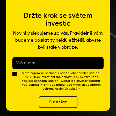
Držte krok se světem
investic
Novinky sledujeme za vás. Pravidelně vám
budeme posílat ty nejdůležitější, abyste
byli stále v obraze.
E-
mail
*
Mám zájem se přihlásit k odběru obchodních sdělení.
INVESTIKA, investiční společnost, a.s., by Vám ráda
zasílala obchodní sdělení. Odběr lze kdykoliv odhlásit.
Podrobnější informace naleznete v našich
zásadách
ochrany osobních údajů
.*
Odeslat