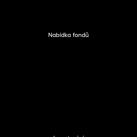
Nabídka fondů
INVESTIKA
MONETIKA
EFEKTIKA
DYNAMIKA
EUROMONETIKA
METALIKA
CRYPTONIKA