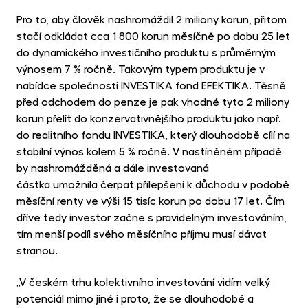
Pro to, aby člověk nashromáždil 2 miliony korun, přitom
stačí odkládat cca 1 800 korun měsíčně po dobu 25 let
do dynamického investičního produktu s průměrným
výnosem 7 % ročně. Takovým typem produktu je v
nabídce společnosti INVESTIKA fond EFEKTIKA. Těsně
před odchodem do penze je pak vhodné tyto 2 miliony
korun přelít do konzervativnějšího produktu jako např.
do realitního fondu INVESTIKA, který dlouhodobě cílí na
stabilní výnos kolem 5 % ročně. V nastíněném případě
by nashromážděná a dále investovaná
částka umožnila čerpat přilepšení k důchodu v podobě
měsíční renty ve výši 15 tisíc korun po dobu 17 let. Čím
dříve tedy investor začne s pravidelným investováním,
tím menší podíl svého měsíčního příjmu musí dávat
stranou.
„V českém trhu kolektivního investování vidím velký
potenciál mimo jiné i proto, že se dlouhodobé a