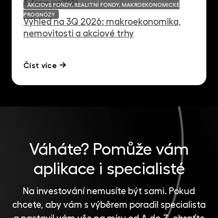
3. července 2026
AKCIOVÉ FONDY, REALITNÍ FONDY, MAKROEKONOMICKÉ
PROGNÓZY
Výhled na 3Q 2026: makroekonomika,
nemovitosti a akciové trhy
Číst více
Váháte?
Pomůže vám
aplikace i specialisté
Na investování nemusíte být sami. Pokud
chcete, aby vám s výběrem poradil specialista