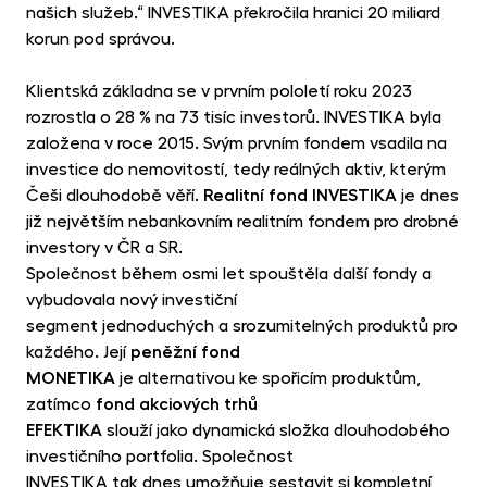
našich služeb.“ INVESTIKA překročila hranici 20 miliard
korun pod správou.
Klientská základna se v prvním pololetí roku 2023
rozrostla o 28 % na 73 tisíc investorů. INVESTIKA byla
založena v roce 2015. Svým prvním fondem vsadila na
investice do nemovitostí, tedy reálných aktiv, kterým
Češi dlouhodobě věří.
Realitní fond INVESTIKA
je dnes
již největším nebankovním realitním fondem pro drobné
investory v ČR a SR.
Společnost během osmi let spouštěla další fondy a
vybudovala nový investiční
segment jednoduchých a srozumitelných produktů pro
každého. Její
peněžní fond
MONETIKA
je alternativou ke spořicím produktům,
zatímco
fond akciových trhů
EFEKTIKA
slouží jako dynamická složka dlouhodobého
investičního portfolia. Společnost
INVESTIKA tak dnes umožňuje sestavit si kompletní