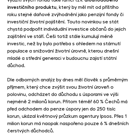
využití svých fondů také rámci tzv.
dlouhodobého
investičního produktu
, který by měl mít od příštího
roku stejné daňové zvýhodnění jako penzijní fondy či
investiční životní pojištění. Touto novinkou se stát
chystá podpořit individuální investice občanů do jejich
zajištění ve stáří. Češi totiž stále kumulují méně
investic, než by bylo potřeba s ohledem na stárnutí
populace a snižování životní úrovně, kterou dnešní
mladé a střední generaci v budoucnu zajistí státní
důchod.
Dle odborných analýz by dnes měl člověk s průměrným
příjmem, který chce zvýšit svou životní úroveň o
polovinu, odcházet do důchodu s úsporami ve výši
nejméně 2 milionů korun. Přitom téměř 60 % Čechů má
před odchodem do penze úspory jen do 250 tisíc
korun, ukázal květnový průzkum agentury Ipsos. Přes 1
milion korun má naopak naspořeno pouze 6 % dnešních
čerstvých důchodců.