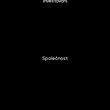
Investování
Investování
Mobilní aplikace
Dlouhodobý investiční produkt
Dokumenty ke stažení
Společnost
O společnosti
Novinky
Kariéra
Kontakt
Pro media