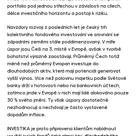
portfolio pod jednou střechou v závislosti na cílech,
délce investičního horizontu a postoji k riziku.
Navzdory rozvoji z posledních let je český trh
kolektivního fondového investování ve srovnání se
západními zeměmi stále poddimenzovaný. V míře
úspor jsou Češi na 3. místě v Evropě, avšak v tvorbě
bohatství výrazně zaostávají. Průměrný Čech totiž
méně než průměrný Evropan investuje do
dlouhodobých aktiv, která mají potenciál generovat
vyšší výnos. Více než polovinu majetku podle Světové
banky drží v hotovosti nebo na bankovních účtech,
zatímco jinde v Evropě v nich mají lidé alokováno pouze
30 % svého jmění. Ty však úspory dostatečně
nezhodnocují a nechávají je často vystavené
dopadům inflace.
INVESTIKA je proto připravena klientům nabídnout