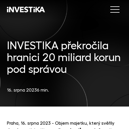
Menu
Nab
Inve
INVESTIKA překročila
INV
fon
hranici 20 miliard korun
DIP
Inv
MON
fon
pod správou
Mob
O sp
EU
dep
Nov
16. srpna 2023
6 min.
EFE
akc
Kon
DYN
uni
příl
Praha, 16. srpna 2023 - Objem majetku, který svěřily