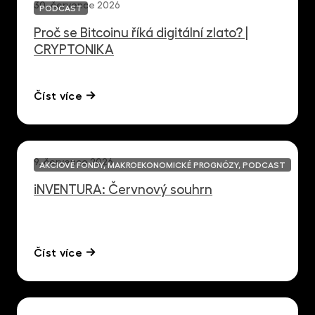
30. července 2026
PODCAST
Proč se Bitcoinu říká digitální zlato? |
CRYPTONIKA
Číst více
9. července 2026
AKCIOVÉ FONDY, MAKROEKONOMICKÉ PROGNÓZY, PODCAST
iNVENTURA: Červnový souhrn
Číst více