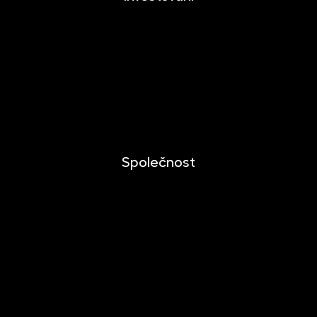
Investování
Mobilní aplikace
Dlouhodobý investiční produkt
Dokumenty ke stažení
Společnost
O společnosti
Novinky
Kariéra
Kontakt
Pro media