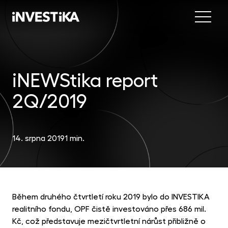
Menu
Nab
Inve
iNEWStika report
INV
fon
2Q/2019
DIP
Inv
MON
fon
Mob
O sp
EU
14. srpna 2019
1 min.
dep
Nov
EFE
akc
Kon
DYN
Během druhého čtvrtletí roku 2019 bylo do INVESTIKA
uni
realitního fondu, OPF čistě investováno přes 686 mil.
příl
Kč, což představuje mezičtvrtletní nárůst přibližně o