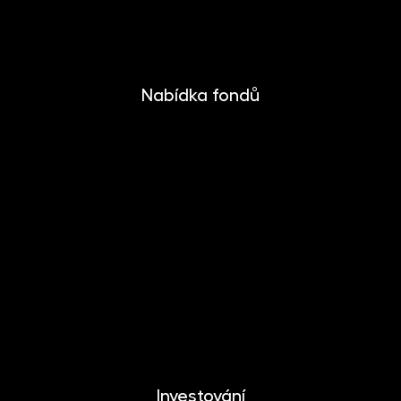
Nabídka fondů
INVESTIKA
MONETIKA
EFEKTIKA
DYNAMIKA
EUROMONETIKA
METALIKA
CRYPTONIKA
Investování