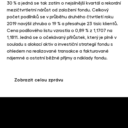
MET
30 % a jedná se tak zatím o nejsilnější kvartál a rekordní
fon
mezičtvrtletní nárůst od založení fondu. Celkový
počet podílníků se v průběhu druhého čtvrtletí roku
CR
2019 navýšil zhruba o 19 % a přesahuje 23 tisíc klientů.
kry
Cena podílového listu vzrostla o 0,89 % z 1,1707 na
1,1811. Jedná se o očekávaný přírůstek, který je plně v
souladu s alokací aktiv a investiční strategií fondu s
ohledem na realizované transakce a fakturované
nájemné a ostatní běžné příjmy a náklady fondu.
Zobrazit celou zprávu