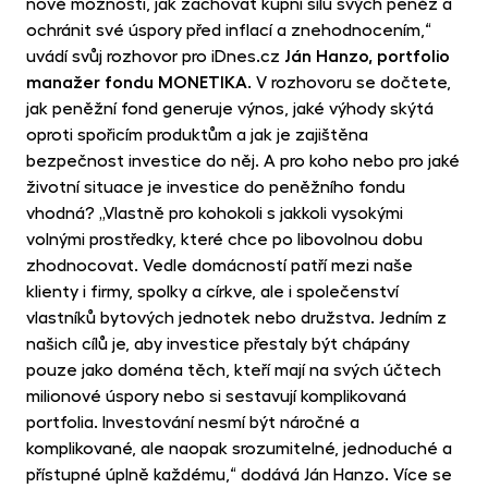
opp
nové možnosti, jak zachovat kupní sílu svých peněz a
ochránit své úspory před inflací a znehodnocením,“
CR
uvádí svůj rozhovor pro iDnes.cz
Ján Hanzo, portfolio
Cry
manažer fondu MONETIKA.
V rozhovoru se dočtete,
Fun
jak peněžní fond generuje výnos, jaké výhody skýtá
MET
oproti spořicím produktům a jak je zajištěna
Gol
bezpečnost investice do něj. A pro koho nebo pro jaké
životní situace je investice do peněžního fondu
vhodná? „Vlastně pro kohokoli s jakkoli vysokými
volnými prostředky, které chce po libovolnou dobu
zhodnocovat. Vedle domácností patří mezi naše
klienty i firmy, spolky a církve, ale i společenství
vlastníků bytových jednotek nebo družstva. Jedním z
našich cílů je, aby investice přestaly být chápány
pouze jako doména těch, kteří mají na svých účtech
milionové úspory nebo si sestavují komplikovaná
portfolia. Investování nesmí být náročné a
komplikované, ale naopak srozumitelné, jednoduché a
přístupné úplně každému,“ dodává Ján Hanzo. Více se