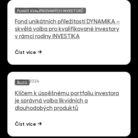
7. May 2024
FONDY KVALIFIKOVANÝCH INVESTORŮ
Fond unikátních příležitostí DYNAMIKA –
skvělá volba pro kvalifikované investory
v rámci rodiny INVESTIKA
Číst více
3. May 2024
BLOG
Klíčem k úspěšnému portfoliu investora
je správná volba likvidních a
dlouhodobých produktů
Číst více