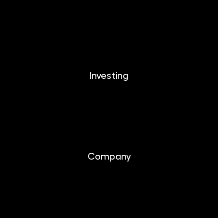
EUROMONETIKA
CRYPTONIKA
METALIKA
Investing
Investing
Documents
Company
About us
Contact