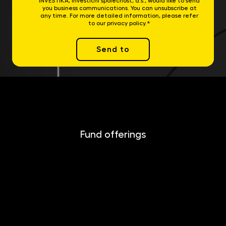
INVESTIKA, investiční společnost, a.s., would like to send
you business communications. You can unsubscribe at
any time. For more detailed information, please refer
to our privacy policy.*
Send to
Fund offerings
INVESTIKA
MONETIKA
EFEKTIKA
DYNAMIKA