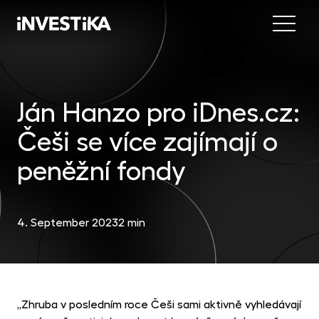
Menu
Abo
Fund
Ján Hanzo pro iDnes.cz:
Češi se více zajímají o
Inve
INV
est
peněžní fondy
Con
MON
fun
4. September 2023
2 min
EU
dep
EFE
mar
„Zhruba v posledním roce Češi sami aktivně vyhledávají
DYN