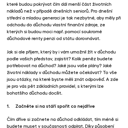
které budou pokrývat čím dál menší část životních
nákladů než v případě dnešních seniorů. Pro dnešní
střední a mladou generaci je tak nezbytné, aby měly při
odchodu do důchodu vlastní finanční zdroje, ze
kterých si budou moci např. pomocí soukromé
důchodové renty penzi od státu dorovnávat.
Jak si ale příjem, který by i vám umožnil žít v důchodu
podle vašich představ, zajistit? Kolik peněz budete
potřebovat na důchod? Jaké jsou vaše plány? Jaké
životní náklady v důchodu můžete očekávat? To vše
jsou otázky, na které byste měli znát odpověď. A zde
je pro vás pět základních pravidel, s kterými lze
bohatšího důchodu docílit.
1. Začněte si na stáří spořit co nejdříve
Čím dříve si začnete na důchod odkládat, tím méně si
budete muset v současnosti odpírat. Díky působení