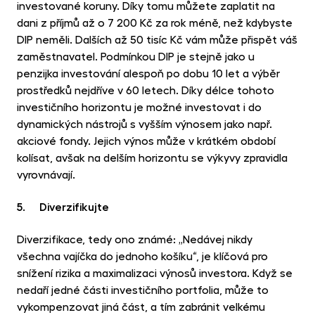
investované koruny. Díky tomu můžete zaplatit na
dani z příjmů až o 7 200 Kč za rok méně, než kdybyste
DIP neměli. Dalších až 50 tisíc Kč vám může přispět váš
zaměstnavatel. Podmínkou DIP je stejně jako u
penzijka investování alespoň po dobu 10 let a výběr
prostředků nejdříve v 60 letech. Díky délce tohoto
investičního horizontu je možné investovat i do
dynamických nástrojů s vyšším výnosem jako např.
akciové fondy. Jejich výnos může v krátkém období
kolísat, avšak na delším horizontu se výkyvy zpravidla
vyrovnávají.
5. Diverzifikujte
Diverzifikace, tedy ono známé: „Nedávej nikdy
všechna vajíčka do jednoho košíku“, je klíčová pro
snížení rizika a maximalizaci výnosů investora. Když se
nedaří jedné části investičního portfolia, může to
vykompenzovat jiná část, a tím zabránit velkému