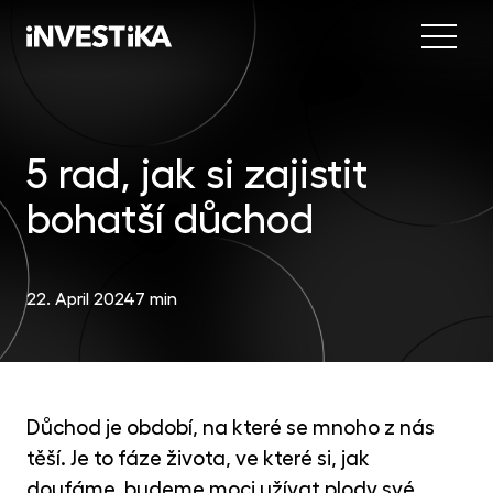
Menu
Abo
Fund
5 rad, jak si zajistit
bohatší důchod
Inve
INV
est
Con
MON
22. April 2024
7 min
fun
EU
dep
EFE
Důchod je období, na které se mnoho z nás
mar
těší. Je to fáze života, ve které si, jak
DYN
doufáme, budeme moci užívat plody své