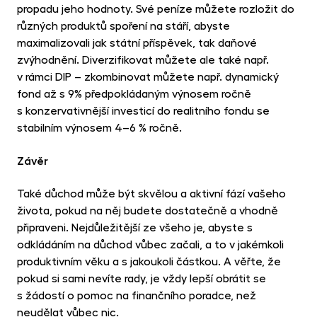
propadu jeho hodnoty. Své peníze můžete rozložit do
různých produktů spoření na stáří, abyste
maximalizovali jak státní příspěvek, tak daňové
zvýhodnění. Diverzifikovat můžete ale také např.
v rámci DIP – zkombinovat můžete např. dynamický
fond až s 9% předpokládaným výnosem ročně
s konzervativnější investicí do realitního fondu se
stabilním výnosem 4–6 % ročně.
Závěr
Také důchod může být skvělou a aktivní fází vašeho
života, pokud na něj budete dostatečně a vhodně
připraveni. Nejdůležitější ze všeho je, abyste s
odkládáním na důchod vůbec začali, a to v jakémkoli
produktivním věku a s jakoukoli částkou. A věřte, že
pokud si sami nevíte rady, je vždy lepší obrátit se
s žádostí o pomoc na finančního poradce, než
neudělat vůbec nic.