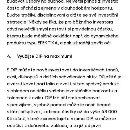
budovat úspory na důchod. Největší přínos z investic
často přichází zejména v dlouhodobém horizontu.
Buďte trpěliví, disciplinovaní a držte se své investiční
strategie! Někdy se říká, že pro běžného investora
dává největší smysl nastavit si pravidelnou částku,
kterou bude měsíčně odkládat např. do dynamického
produktu typu EFEKTIKA, a pak už raději zavřít oči.
4. Využijte DIP na maximum!
S DIP můžete nově investovat do investičních fondů,
akcií, dluhopisů a dalších schválených aktiv. Důležité je
diverzifikovat portfolio a zvolit si ten správný produkt
s ohledem na délku vašeho investičního horizontu a
tolerance k riziku. DIP lze přitom kombinovat
s penzijkem, s jehož pomocí můžete např. čerpat
státní příspěvek, zatímco částky až do výše 48 000
Kč ročně, které zainvestujete v rámci DIP, si můžete
odečíst z daňového základu, a to již od první