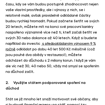
času, kdy se vám budou postupně zhodnocovat nejen
vaše vlastní prostředky, ale i výnosy z nich, se i
relativně malé, avšak pravidelně odkládané částky
budou rychleji hromadit. Pokud začnete šetřit ve svých
20 letech, můžete mít na konci své pracovní kariéry
naspořeno významně více než ti, kteří začali šetřit ve
svých 30 nebo dokonce až 40 letech. Když si budete
například do investic
s předpokládaným výnosem 9 %
ročně
odkládat po dobu 40 let 500 Kč měsíčně (což
jsou pouhé dva obědy v restauraci!), můžete
odcházet do důchodu s 2 miliony korun. I když je vám
ale víc než 30, 40 nebo 50, vždy má smysl se spořením
na důchod začít.
2. Využijte státem podporované spoření na
důchod
Stát se již mnoho let snaží motivovat své občany, aby
si budovali finanční rezervu na stáří, pomocí tzv.