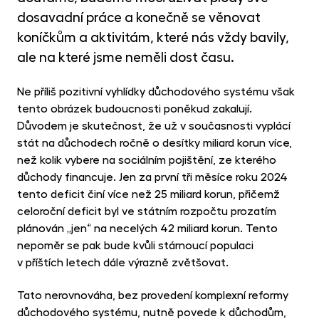
opp
dosavadní práce a konečně se věnovat
CR
koníčkům a aktivitám, které nás vždy bavily,
Cry
ale na které jsme neměli dost času.
Fun
MET
Ne příliš pozitivní vyhlídky důchodového systému však
Gol
tento obrázek budoucnosti poněkud zakalují.
Důvodem je skutečnost, že už v současnosti vyplácí
stát na důchodech ročně o desítky miliard korun více,
než kolik vybere na sociálním pojištění, ze kterého
důchody financuje. Jen za první tři měsíce roku 2024
tento deficit činí více než 25 miliard korun, přičemž
celoroční deficit byl ve státním rozpočtu prozatím
plánován „jen“ na necelých 42 miliard korun. Tento
nepoměr se pak bude kvůli stárnoucí populaci
v příštích letech dále výrazně zvětšovat.
Tato nerovnováha, bez provedení komplexní reformy
důchodového systému, nutně povede k důchodům,