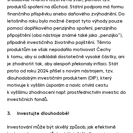
produktů spoření na důchod. Státní podpora má formu
finančního příspěvku anebo daňového zvýhodnění. Do
letošního roku bylo možné čerpat tyto výhody pouze
pomocí doplňkového penzijního spoření, penzijního
připojištění (oba nástroje známé také jako „penzijko“),
případně investičního životního pojištění. Těmto
produktům se však nepodařilo motivovat Čechy
k tomu, aby si odkládali dostatečně vysoké částky, ani
je zhodnotit tak, aby alespoň překonaly inflaci. Stát
proto od roku 2024 přišel s novým nástrojem, tzv.
dlouhodobým investičním produktem (DIP), který
motivuje k vyšším úsporám a navíc otvírá cestu
k vyššímu zhodnocení např. prostřednictvím investic do
investičních fondů.
3. Investujte dlouhodobě!
Investování může být skvělý způsob, jak efektivně