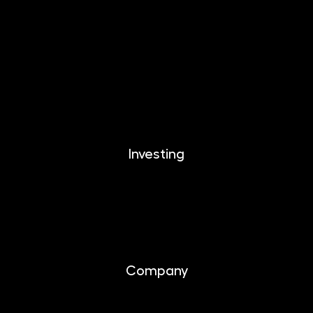
EFEKTIKA
DYNAMIKA
EUROMONETIKA
CRYPTONIKA
METALIKA
Investing
Investing
Documents
Company
About us