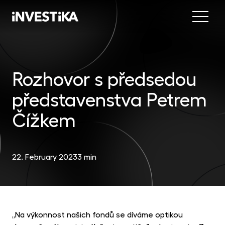
Menu
Abo
Fund
Rozhovor s předsedou
představenstva Petrem
Inve
INV
est
Čížkem
Con
MON
fun
22. February 2023
3 min
EU
dep
EFE
mar
„Na výkonnost našich fondů se díváme optikou
DYN