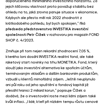
opp
doporučeného minimálního investičního horizontu. Za
jejich klíčovou vlastnost proto považuji stabilitu bez
CR
ohledu na to, jaká zrovna panuje situace v ekonomice.
Cry
Kdybych ale přesto měl rok 2022 zhodnotit z
Fun
krátkodobého pohledu, byl bych spokojen,“ říká
MET
předseda představenstva INVESTIKA investiční
Gol
společnosti Petr Čížek
v rozhovoru pro magazín FOND
SHOP č. 4/2023.
Zmiňuje při tom nejen rekordní zhodnocení 7,05 %,
kterého loni dosáhl INVESTIKA realitní fond, ale také
raketový start novinky na trhu MONETIKA. Fond, který
slouží jako investiční alternativa ke spořicím účtům,
termínovaným vkladům a dalším bankovním produktům,
vzbudil u klientů mimořádný zájem. „Ještě neuplynulo
ani půl roku od jeho spuštění a fondový kapitál již
přesáhl hranici 2 miliard korun,“ popisuje Čížek a
dodává, že o investování roste mezi lidmi zájem také
kvůli inflaci. „I lidé, kteří při nízkém tempu růstu cenové