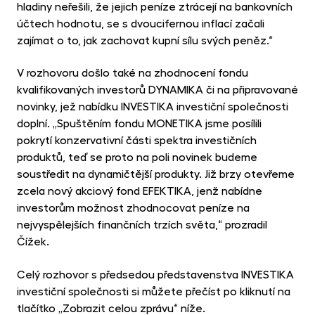
hladiny neřešili, že jejich peníze ztrácejí na bankovních
účtech hodnotu, se s dvoucifernou inflací začali
zajímat o to, jak zachovat kupní sílu svých peněz.“
V rozhovoru došlo také na zhodnocení fondu
kvalifikovaných investorů DYNAMIKA či na připravované
novinky, jež nabídku INVESTIKA investiční společnosti
doplní. „Spuštěním fondu MONETIKA jsme posílili
pokrytí konzervativní části spektra investičních
produktů, teď se proto na poli novinek budeme
soustředit na dynamičtější produkty. Již brzy otevřeme
zcela nový akciový fond EFEKTIKA, jenž nabídne
investorům možnost zhodnocovat peníze na
nejvyspělejších finančních trzích světa,“ prozradil
Čížek.
Celý rozhovor s předsedou představenstva INVESTIKA
investiční společnosti si můžete přečíst po kliknutí na
tlačítko „Zobrazit celou zprávu“ níže.