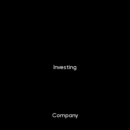
EFEKTIKA
DYNAMIKA
EUROMONETIKA
CRYPTONIKA
METALIKA
Investing
Investing
Documents
Company
About us